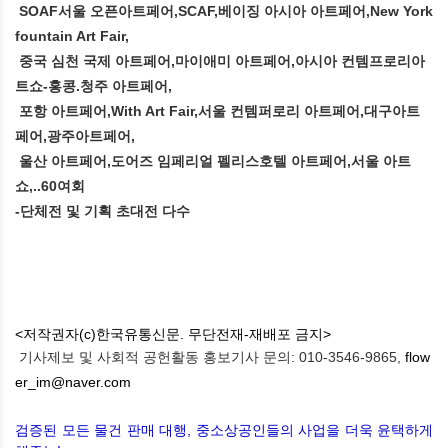
SOAF서울 오픈아트페어,SCAF,베이징 아시아 아트페어,New York
fountain Art Fair,
중국 심천 국제 아트페어,마이애미 아트페어,아시아 컨템프로리아
트쇼-홍콩.청주 아트페어,
포항 아트페어,With Art Fair,서울 컨템퍼로리 아트페어,대구아트
페어,광주아트페어,
울산 아트페어,도어즈 임페리얼 펠리스호텔 아트페어,서울 아트
쇼,..60여회
-단체전 및 기획 초대전 다수
<저작권자(c)한국유통신문. 무단전재-재배포 금지>
기사제보 및 사회적 공헌활동 홍보기사 문의: 010-3546-9865,
flow
er_im@naver.com
검증된 모든 물건 판매 대행, 중소상공인들의 사업을 더욱 윤택하게