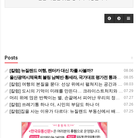
Posts
+
[칼럼] 뉴질랜드 여행, 렌터카 대신 차를 사볼까?
08.06
울산광역시체육회 볼링 남혜빈·황세라, 국가대표 평가전 통과… ‘아시아선수권 출전’
08.05
[칼럼] 여행의 본질을 묻다: 선상 위에서 펼쳐지는 공간과 사람, 그리고 미식의 미학
08.03
[칼럼] 도시의 기억이 미래를 만든다… 크라이스트처치와 한국 도시가 주는 교훈
07.29
머리 위에 얹은 반짝이는 별, 손끝에서 피어난 우리의 정체성
07.27
[칼럼] 쓰레기통 하나 더, 시민의 부담도 하나 더
07.26
[칼럼]집을 사는 이유가 다르다: 뉴질랜드 부동산에서 배운 다섯 가지 교훈
07.25