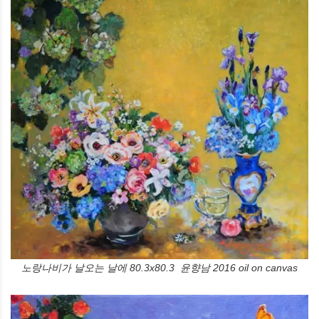
노랑나비가 날오는 날에 80.3x80.3 윤향남 2016 oil on canvas