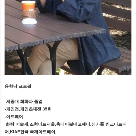
윤향남 프로필
-세종대 회화과 졸업
-개인전,개인초대전 35회
-아트페어
화랑 미술제.조형아트서울.홈테이블데코페어,싱가폴 벵크아트페
어,KIAF한국 국제아트페어,