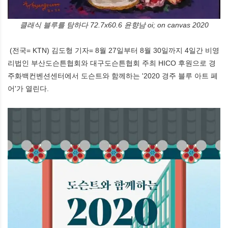
클래식 블루를 탐하다 72.7x60.6 윤향남 oi; on canvas 2020
(전국= KTN) 김도형 기자= 8월 27일부터 8월 30일까지 4일간 비영
리법인 부산도슨튼협회와 대구도슨튼협회 주최 HICO 후원으로 경
주화백컨벤션센터에서 도슨트와 함께하는 '2020 경주 블루 아트 페
어'가 열린다.