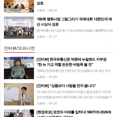
성료
상주시립도서관에서 시민 40여 명과 함께… 책을 통해 사람과
사회부
|
08.04
사람을 잇는 문화 프로젝트 [한국유통신문= 김도형 기자] 상주
‘제8회 평화사랑 그림그리기 국제대회’ 대한민국 예
시립도서관에서 열린 '머니웨이 북토크'에 약 40명의 시민들이
선 시상식 성료
함께하며 뜻깊은 시간을 만들었다…
[한국유통신문= 김도형 기자] ㈔세계여성평화그룹(IWPG, 대표
전나영)이 주최·주관한 ‘제8회 평화사랑 그림그리기 국제대회’
사회부
|
07.27
대한민국 예선 시상식이 지난 25일 서울시청 서소문청사 후생
동에서 성료됐다. 올해로 8회…
인터뷰/오피니언
+
[인터뷰] 한국유통신문 박춘태 뉴질랜드 지부장
“한-뉴 가교 역할 든든한 버팀목 될 것”
‘2026년 한국유통신문 언론대상’ 최고 칼럼리스트 대상 수상
민주평통 유라시아 회의 참석차 방한… 2년 만의 고국 방문에
사회부
|
07.04
소회 밝혀 “성공적인 뉴질랜드 유학·이민의 핵심은 언어보다
[인터뷰] “상품보다 사람을 먼저 봅니다”
‘문화적 차이’의 깊은 이해” […
머니웨이연구소장이자 한화라이프랩 지점장 김준수, 재무로
삶의 방향을 설계하다 [한국유통신문= 김도형 기자] 보험을 이
야기할 때 많은 이들은 먼저 질병을 떠올린다. 암, 뇌, 심장처럼
사회부
|
04.16
큰 질환에 대비하기 위한 보장부터…
[현장르포] 표면의 미래를 입히다! SIMTOS 2026에