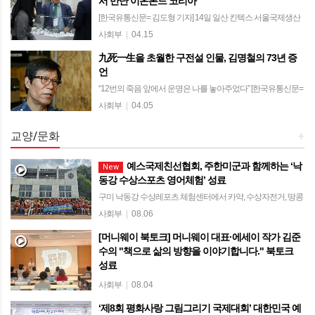
서 만난 이온본드 코리아
[한국유통신문= 김도형 기자] 14일 일산 킨텍스 서울국제생산
제조기술전(SIMTOS 2026)의 뜨거운 현장 속, 첨단 표면처리
사회부
|
04.15
기술로 주목받는 이온본드 코리아(Ionbond Korea)의 부스에는
九死一生을 초월한 구전설 인물, 김명철의 73년 증
끊임없이 업계 관…
언
“12번의 죽음 앞에서 운명은 나를 놓아주었다” [한국유통신문=
김도형 기자] 전자통신·산업 전문가 출신의 김명철(73) 씨는
사회부
|
04.05
1953년 서울 마포에서 태어난 이후, 12번의 생사를 오가는 극
한의 삶을 살아온 생존자다…
교양/문화
+
예스국제친선협회, 주한미군과 함께하는 ‘낙
New
동강 수상스포츠 영어체험’ 성료
구미 낙동강 수상레포츠 체험센터에서 카약, 수상자전거, 땅콩
보트 등 타며 미군과 수상스포츠 4년째 이어온 행사… “영어를
사회부
|
08.06
주입식 공부 아닌 즐거운 소통으로” [한국유통신문= 김도형 기
[머니웨이 북토크] 머니웨이 대표·에세이 작가 김준
자] 예스국제친선협회(Yes In…
수의 "책으로 삶의 방향을 이야기합니다." 북토크
성료
상주시립도서관에서 시민 40여 명과 함께… 책을 통해 사람과
사회부
|
08.04
사람을 잇는 문화 프로젝트 [한국유통신문= 김도형 기자] 상주
‘제8회 평화사랑 그림그리기 국제대회’ 대한민국 예
시립도서관에서 열린 '머니웨이 북토크'에 약 40명의 시민들이