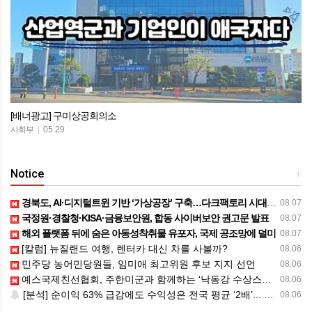
[배너광고] 구미상공회의소
사회부
|
05.29
Notice
+
경북도, AI·디지털트윈 기반 ‘가상공장’ 구축…다크팩토리 시대 앞당긴다
08.07
국정원·경찰청·KISA·금융보안원, 합동 사이버보안 권고문 발표
08.07
해외 플랫폼 뒤에 숨은 아동성착취물 유포자, 국제 공조망에 덜미
08.07
[칼럼] 뉴질랜드 여행, 렌터카 대신 차를 사볼까?
08.06
민주당 농어민당원들, 임미애 최고위원 후보 지지 선언
08.06
예스국제친선협회, 주한미군과 함께하는 ‘낙동강 수상스포츠 영어체험’ 성료
08.06
[분석] 순이익 63% 급감에도 수익성은 전국 평균 ‘2배’... 구미 코스닥 상장사, 위기 속 ‘체력’ 증명
08.06