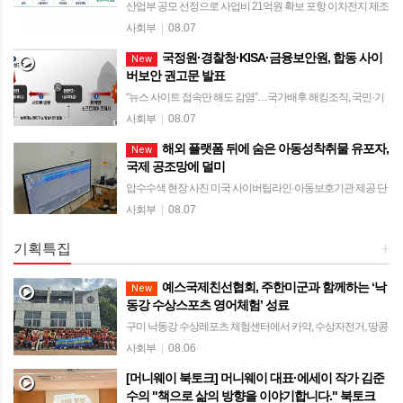
산업부 공모 선정으로 사업비 21억원 확보 포항 이차전지 제조
현장에서 공장 통합 설계·사전검증 기술 실증 공장 구축 기간·
사회부
|
08.07
초기 투자비 절감…한국형 공장 수출모델 경쟁력 강화 [한국유
국정원·경찰청·KISA·금융보안원, 합동 사이
New
통신문= 김도형 기자] 경상북도가 …
버보안 권고문 발표
“뉴스 사이트 접속만 해도 감염”…국가배후 해킹조직, 국민·기
업 노린 공격 고도화 이력서·채용 제안 위장 피싱메일과 ‘워터
사회부
|
08.07
링홀’ 공격 확산 경고 계정·고객정보·영업비밀 탈취 후 금전 요
해외 플랫폼 뒤에 숨은 아동성착취물 유포자,
New
구와 협박으로 이어질 우려 [한…
국제 공조망에 덜미
압수수색 현장 사진 미국 사이버팁라인·아동보호기관 제공 단
서로 국내 피의자 추적 경찰청 불법촬영물 추적시스템 활용…
사회부
|
08.07
4개월간 102건 인지·16명 검거 [한국유통신문= 김도형 기자]
해외 온라인 플랫폼과 파일공유망을 …
기획특집
+
예스국제친선협회, 주한미군과 함께하는 ‘낙
New
동강 수상스포츠 영어체험’ 성료
구미 낙동강 수상레포츠 체험센터에서 카약, 수상자전거, 땅콩
보트 등 타며 미군과 수상스포츠 4년째 이어온 행사… “영어를
사회부
|
08.06
주입식 공부 아닌 즐거운 소통으로” [한국유통신문= 김도형 기
[머니웨이 북토크] 머니웨이 대표·에세이 작가 김준
자] 예스국제친선협회(Yes In…
수의 "책으로 삶의 방향을 이야기합니다." 북토크