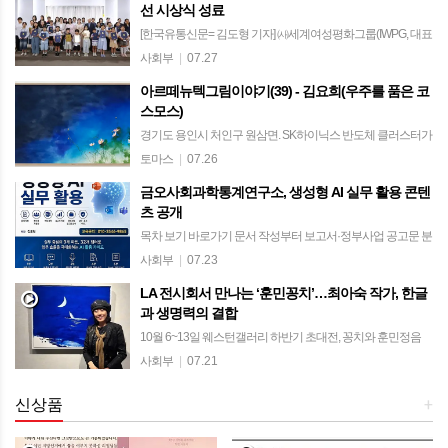
선 시상식 성료
함께하며 뜻깊은 시간을 만들었다…
[한국유통신문= 김도형 기자] ㈔세계여성평화그룹(IWPG, 대표
전나영)이 주최·주관한 ‘제8회 평화사랑 그림그리기 국제대회’
사회부
|
07.27
대한민국 예선 시상식이 지난 25일 서울시청 서소문청사 후생
아르떼뉴텍그림이야기(39) - 김요희(우주를 품은 코
동에서 성료됐다. 올해로 8회…
스모스)
경기도 용인시 처인구 원삼면. SK하이닉스 반도체 클러스터가
분주히 조성되고 있는 이곳에는 첨단산업의 역동성과는 또 다
토마스
|
07.26
른 시간이 흐르는 작은 문화공간이 있다. 갤러리 카페 릴
금오사회과학통계연구소, 생성형 AI 실무 활용 콘텐
869(Lille 869)이다. ​ 카페의…
츠 공개
목차 보기 바로가기 문서 작성부터 보고서·정부사업 공고문 분
석까지 업무 자동화 총망라 블로그 목차별 링크 연결로 접근성
사회부
|
07.23
높여…Microsoft 365 기반 실무 활용법 제시 금오사회과학통계
LA 전시회서 만나는 ‘훈민꽁치’…최아숙 작가, 한글
연구소(책임 연구자 김도형)…
과 생명력의 결합
10월 6~13일 웨스턴갤러리 하반기 초대전, 꽁치와 훈민정음
결합한 회화 세계 조명 [한국유통신문= 김도형 기자] 미국 로스
사회부
|
07.21
앤젤레스(LA)에서 최아숙 작가의 ‘훈민꽁치’ 연작을 조명하는
전시가 열린다. 꽁치와 훈민…
신상품
+