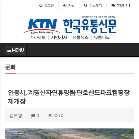
로그인
가입
정보찾기
1,153 (
1
)
기사제보
시민기자
유통뉴스
유통마트
|
|
|
MENU
문화
안동시, 계명산자연휴양림·단호샌드파크캠핑장
재개장
김도형
0
3270