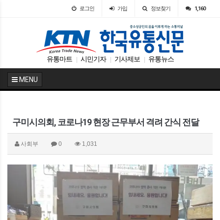
로그인
가입
정보찾기
1,160
유통마트
시민기자
기사제보
유통뉴스
|
|
|
MENU
구미시의회, 코로나19 현장 근무부서 격려 간식 전달
사회부
0
1,031