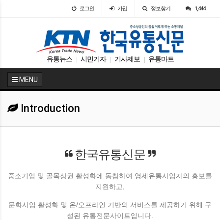
로그인
가입
정보찾기
1,444
유통뉴스
시민기자
기사제보
유통마트
|
|
|
MENU
Introduction
한국유통신문
중소기업 및 골목상권 활성화에 동참하여 영세유통사업자의 홍보를
지원하고,
문화사업 활성화 및 온/오프라인 기반의 서비스를 제공하기 위해 구
성된 유통전문사이트입니다.