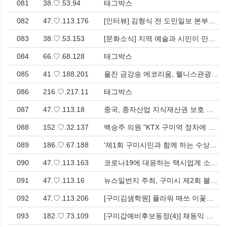
081
38.♡.53.94
태그박스
082
47.♡.113.176
[인터뷰] 김형식 전 도민일보 본부장 "진정으로 고향을 위한 길은 무엇인가?"를 묻다.<한국유통신문.com> > 인터뷰
083
38.♡.53.153
[문화소식] 지역 예술과 시민이 만나는 ‘2025 제7회 구미아트페어’, 12월 4일 개막 > 문화
084
66.♡.68.128
태그박스
085
41.♡.188.201
울진 금강송 에코리움, 웰니스관광지 선정 > 문화
086
216.♡.217.11
태그박스
087
47.♡.113.18
중국, 종자산업 지식재산권 보호 강화…실질파생품종 제도 본격 시행 > 경제
088
152.♡.32.137
백승주 의원 "KTX 구미역 정차에 필요한 선로 연결 확정!” 발표 > 사회
089
186.♡.67.188
'제1회 구미시민과 함께 하는 수상스키, 웨이크보트협회 워터페스티발' 13일 개최! 수상레포츠의 새역사 창조 기대감 > 문화
090
47.♡.113.163
코로나19에 대응하는 택시업계 소통 간담회 > 사회
091
47.♡.113.16
뉴스일번지 주최, 구미시 제2회 블루 페스티발 성황리 개최, 지역 공연의 격상 높여 <한국유통신문.com> > 문화
092
47.♡.113.206
[구미김샘학원] 플라워 매쓰 이꽃임 선생 교학사 수학 II-제9강-함수의 연속 문제풀이 특강 > 입시/단과학원
093
182.♡.73.109
[구미갑예비후보동정(4)] 채동익 예비후보의 세번째 편지, 열정과 나눔으로 추위를 이긴다!<한국유통신문.com> > 영남