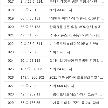
017
2.♡.28.0:f814:2f::
문재인 대통령 방문 봉정사가 있는 안동, 2018년 750만 관광도시 2019년 1000만 관광객 목표! > 문화
018
66.♡.79.1
해외 33 페이지
019
66.♡.68.131
“예안면 착한가게 현판식, 실화냐" > 사회
020
66.♡.68.133
한국유통신문 후원 MOU업체 설맥 프렌차이즈 전국 50개 가맹점 실현 > 경제
021
47.♡.13.29
[상주시뉴스] 상주농약사이다 사건 피해자 할머니, 중환자에게 생각없는 경찰조사 물의<한국유통신문.com> > 영남
022
2.♡.28.0:f814:32::
미스글로벌뷰티퀸2016! 패션뷰티문화강국 코리아 세계만방에 알려<한국유통신문.com> > 문화
023
66.♡.79.7
사회 1 페이지
024
20.♡.25.119
할매니얼 겨냥한 단호박맛 전원일기 막걸리, 편의점 고객 사로잡나 > 식음료품
025
187.♡.97.203
사회 24 페이지
026
149.♡.206.102
2021 경북 꿈다락 토요문화학교 ‘ 환경아, 연극캉 노올자~’ 환경문제 연극활동으로 풀어! > 문화
027
66.♡.79.8
사회 568 페이지
028
42.♡.252.11
국립심포니오케스타라의 고품격 연주, 구미에 울려 퍼지다 > 문화
029
38.♡.153.56
도기욱 도의원, "주민 목소리 담아내는 자치분권" 강조! > 사회