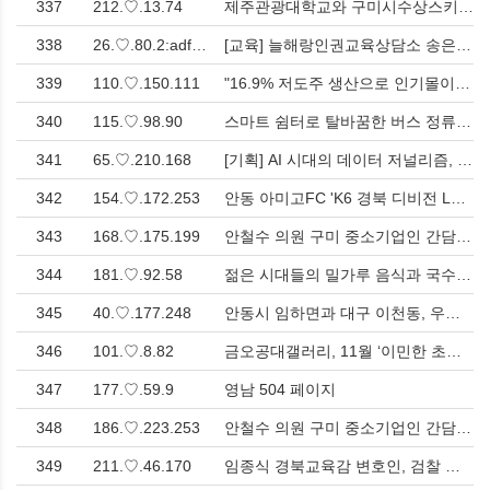
337
212.♡.13.74
제주관광대학교와 구미시수상스키웨이크스포츠협회 상호협력 업무협약 체결 > 문화
338
26.♡.80.2:adf1.♡.5944.2378:825e:a4c6
[교육] 늘해랑인권교육상담소 송은주 소장의 유튜브 강좌 "아직 나도 안되는 나쁜 언어 습관 바꾸기"[Education] A YouTube lecture by Song Eun-joo, director of the Neulhaerang Human Rights Education Counseling Center, "C > 문화
339
110.♡.150.111
"16.9% 저도주 생산으로 인기몰이!" 명품안동소주, 미국 수출에 이어 군납 성사 > 경제
340
115.♡.98.90
스마트 쉼터로 탈바꿈한 버스 정류장! 구미시 쾌적한 환경 조성 > 영남
341
65.♡.210.168
[기획] AI 시대의 데이터 저널리즘, 핵심은 기술이 아닌 기자의 ‘통찰력’과 ‘스토리텔링’ > 사회
342
154.♡.172.253
안동 아미고FC 'K6 경북 디비전 League 승격플레이오프' 우승 > 사회
343
168.♡.175.199
안철수 의원 구미 중소기업인 간담회서 "회사 경영 초기 당시 어음깡으로 어려웠다" 과거 회상<한국유통신문.com> > 인터뷰
344
181.♡.92.58
젊은 시대들의 밀가루 음식과 국수에 숨겨진 이면 > 문화
345
40.♡.177.248
안동시 임하면과 대구 이천동, 우호협력 강화 - 안동국제탈춤페스티벌 방문 > 사회
346
101.♡.8.82
금오공대갤러리, 11월 ‘이민한 초대전’ 개최 > 문화
347
177.♡.59.9
영남 504 페이지
348
186.♡.223.253
안철수 의원 구미 중소기업인 간담회서 "회사 경영 초기 당시 어음깡으로 어려웠다" 과거 회상<한국유통신문.com> > 인터뷰
349
211.♡.46.170
임종식 경북교육감 변호인, 검찰 구형에 강력 반박 > 사회