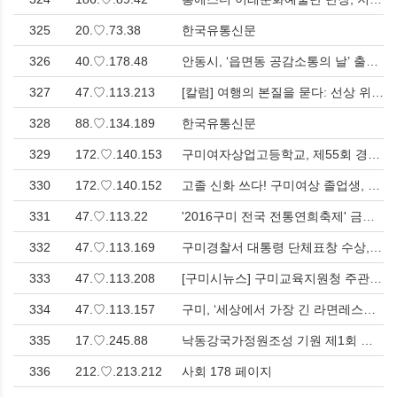
325
20.♡.73.38
한국유통신문
326
40.♡.178.48
안동시, ‘읍면동 공감소통의 날’ 출정식 개최…시민과 함께 변화 이끈다 > 사회
327
47.♡.113.213
[칼럼] 여행의 본질을 묻다: 선상 위에서 펼쳐지는 공간과 사람, 그리고 미식의 미학 > 해외
328
88.♡.134.189
한국유통신문
329
172.♡.140.153
구미여자상업고등학교, 제55회 경북상업경진대회에서 화려한 업적 달성 > 경제
330
172.♡.140.152
고졸 신화 쓰다! 구미여상 졸업생, 공기업 취업 후 한양대·숙대·국민대 진학까지 > 경제
331
47.♡.113.22
'2016구미 전국 전통연희축제' 금오산 분수광장에서 우리네 전통문화 소탈한 멋 자랑<한국유통신문.com> > 문화
332
47.♡.113.169
구미경찰서 대통령 단체표창 수상, 2017 치안성과 전국 1위로 선정! > 인터뷰
333
47.♡.113.208
[구미시뉴스] 구미교육지원청 주관 지방공무원 역량강화 워크숍, 구미대학교에서 열려 > 영남
334
47.♡.113.157
구미, ‘세상에서 가장 긴 라면레스토랑’의 마지막 영업일…다양한 체험과 공연으로 피날레 장식 > 문화
335
17.♡.245.88
낙동강국가정원조성 기원 제1회 구미시민걷기대회 성료, 구미 국가정원을 향한 첫걸음 > 문화
336
212.♡.213.212
사회 178 페이지