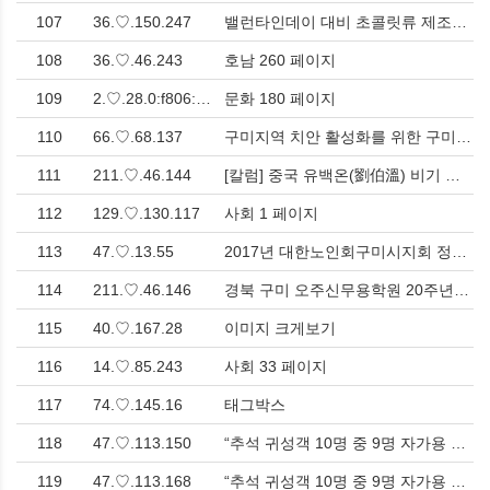
107
36.♡.150.247
밸런타인데이 대비 초콜릿류 제조업체 점검 결과 > 충청
108
36.♡.46.243
호남 260 페이지
109
2.♡.28.0:f806:2c::
문화 180 페이지
110
66.♡.68.137
구미지역 치안 활성화를 위한 구미경찰서 ‧ LG디스플레이 간 “업무협약식” 체결 > 영남
111
211.♡.46.144
[칼럼] 중국 유백온(劉伯溫) 비기 해설과 우리 인간의 미래 > 칼럼
112
129.♡.130.117
사회 1 페이지
113
47.♡.13.55
2017년 대한노인회구미시지회 정기총회 개최<한국유통신문.com> > 영남
114
211.♡.46.146
경북 구미 오주신무용학원 20주년기념, ‘무(舞). 채(彩). 색(色)’ 열어 > 문화
115
40.♡.167.28
이미지 크게보기
116
14.♡.85.243
사회 33 페이지
117
74.♡.145.16
태그박스
118
47.♡.113.150
“추석 귀성객 10명 중 9명 자가용 탄다” 비대면 귀성길 위한 ‘차내 식음료’ 주목 > 식음료품
119
47.♡.113.168
“추석 귀성객 10명 중 9명 자가용 탄다” 비대면 귀성길 위한 ‘차내 식음료’ 주목 > 식음료품