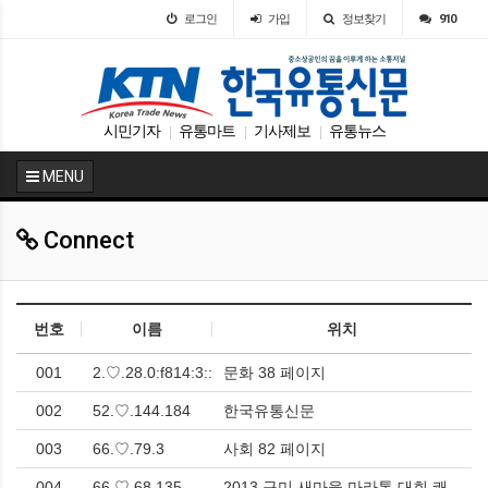
로그인
가입
정보찾기
910
시민기자
유통마트
기사제보
유통뉴스
|
|
|
MENU
Connect
번호
이름
위치
001
2.♡.28.0:f814:3::
문화 38 페이지
002
52.♡.144.184
한국유통신문
003
66.♡.79.3
사회 82 페이지
004
66.♡.68.135
2013 구미 새마을 마라톤 대회 쾌적한 가을 날씨 속에 성황리에 열려 <한국유통신문.com> > 영남