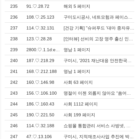
235
91.♡.28.72
해외 5 페이지
236
108.♡.25.123
구미도시공사, 네트모험과 페이스페인팅이 만난 옥성자연휴양림 특별행사 > 사회
237
114.♡.32.131
[건강 기획] "슈퍼푸드 '대마 종자유', 효능 제대로 알고 드시나요?" 전문가가 밝히는 진실 > 사회
238
123.♡.28.28
[인터뷰] 선비의 고장 영주 출신 인재 조규찬 구미세관장, 구미기업 발전에 큰 도움 다짐<한국유통신문.com> > 인터뷰
239
2800.♡.1.1d:e5f:149d:32c8:b07f:d1ba
영남 1 페이지
240
187.♡.218.29
구미시, '2021 재난대응 안전한국훈련 평가'최우수상 수상 > 사회
241
168.♡.212.188
영남 1 페이지
242
160.♡.146.98
사회 63 페이지
243
156.♡.106.100
명절이 이젠 외롭지 않아요 “쏨어꾼”(캄보디아어:감사합니다) > 사회
244
186.♡.160.43
사회 1112 페이지
245
190.♡.221.50
사회 199 페이지
246
114.♡.32.188
쇼핑몰 통합관리 서비스 사방넷, 카페24 스토어 입점으로 셀러 편의성 강화 > 컴퓨터/가전/휴대폰
247
47.♡.13.106
구미시, 지적재조사사업 추진에 박차<한국유통신문.com> > 영남