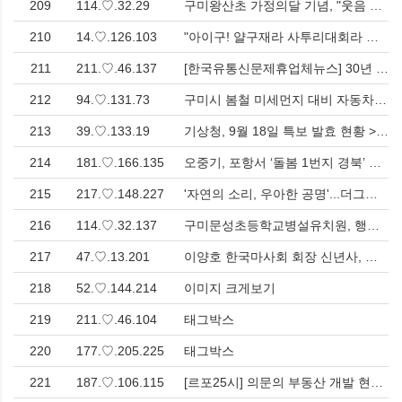
209
114.♡.32.29
구미왕산초 가정의달 기념, "웃음 팡팡, 버블 퐁퐁" 찾아오는 버블쇼 관람 > 영남
210
14.♡.126.103
"아이구! 얄구재라 사투리대회라 카는 것도 있니껴?" 제11회 안동사투리경연대회 개최 > 문화
211
211.♡.46.137
[한국유통신문제휴업체뉴스] 30년 전통! 산업현장의 든든한 안전 파트너 코오롱안전화 제작 판매 기업 대동제화를 소개합니다.<한국유통신문.com> > 경기
212
94.♡.131.73
구미시 봄철 미세먼지 대비 자동차 매연 및 공회전 특별점검 실시 > 사회
213
39.♡.133.19
기상청, 9월 18일 특보 발효 현황 > 사회
214
181.♡.166.135
오중기, 포항서 ‘돌봄 1번지 경북’ 공약 발표…아동·어르신 복지로 표심 공략 > 사회
215
217.♡.148.227
'자연의 소리, 우아한 공명'...더그린앙상블, 제2회 정기연주회 개최 > 문화
216
114.♡.32.137
구미문성초등학교병설유치원, 행복놀이 페스티벌 "유치원이 놀이공원이 되었어요!" > 영남
217
47.♡.13.201
이양호 한국마사회 회장 신년사, 붉은 닭의 통찰력과 결단력으로 발전 기원<한국유통신문.com> > 영남
218
52.♡.144.214
이미지 크게보기
219
211.♡.46.104
태그박스
220
177.♡.205.225
태그박스
221
187.♡.106.115
[르포25시] 의문의 부동산 개발 현장(2)-토석채취 위해 자연녹지지역 대량 벌채 환경훼손 심각!<한국유통신문.com> > 사회