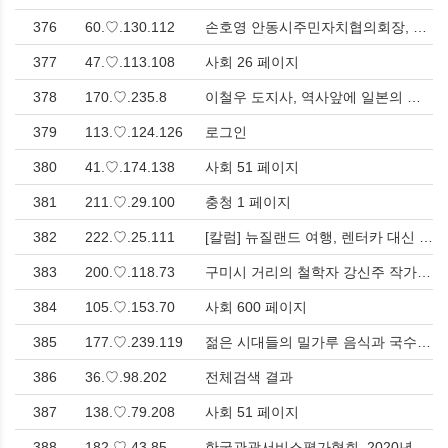
376
60.♡.130.112
손호영 안동시주민자치협의회장, 지방자치발전 공로 대통령 표창 > 사회
377
47.♡.113.108
사회 26 페이지
378
170.♡.235.8
이철우 도지사, 역사앞에 일본의 용기있는 반성·사죄로 미래지향적 한일관계 촉구 > 사회
379
113.♡.124.126
로그인
380
41.♡.174.138
사회 51 페이지
381
211.♡.29.100
충청 1 페이지
382
222.♡.25.111
[칼럼] 뉴질랜드 여행, 렌터카 대신 차를 사볼까? > 해외
383
200.♡.118.73
구미시 거리의 철학자 강신주 작가 초청, 찾아가는 북토크 콘서트 '사랑에서 아낌으로' 개최 > 문화
384
105.♡.153.70
사회 600 페이지
385
177.♡.239.119
젊은 시대들의 밀가루 음식과 국수에 숨겨진 이면 > 문화
386
36.♡.98.202
전체검색 결과
387
138.♡.79.208
사회 51 페이지
388
182.♡.43.85
한국관광서비스평가협회, 2020년 베니키아 가맹호텔 서비스 평가 실시 > 사회