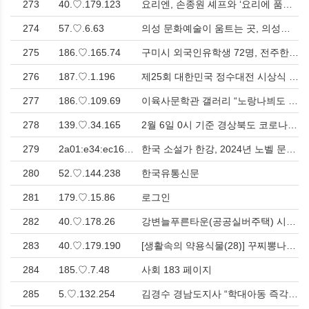
273
40.♡.179.123
요리엔, 손종원 셰프와 ‘요리에 품격을 더하다’ 캠페인 론칭… 정수기도 취향의 시대 > 경제
274
57.♡.6.63
의성 문화예술이 움트는 곳, 의성군, 의성문화원 개관식 개최 > 문화
275
186.♡.165.74
구미시 외국인유학생 72명, 전주한옥마을 일원 견학 > 문화
276
187.♡.1.196
제25회 대한민국 정수대전 시상식 개최…예술로 재해석된 박정희 대통령과 육영수 여사의 삶 > 문화
277
186.♡.109.69
이육사문학관 갤러리 “노랑나븨도 오잖는 무덤 우에 이끼만 푸르라라” 김성장 서예가 특별 초대전 > 문화
278
139.♡.34.165
2월 6일 0시 기준 경상북도 코로나19 현황 > 사회
279
2a01:e34:ec16:b4.♡.11.6:a1a:3102:c27a
한국 소설가 한강, 2024년 노벨 문학상 수상자로 선정Korean Novelist Han Kang Named Winner of 2024 Nobel Prize in Literature > 문화
280
52.♡.144.238
한국유통신문
281
179.♡.15.86
로그인
282
40.♡.178.26
강변늘푸른타운(공공실버주택) 시공사 동우건설(주), 운흥경로당에 150만 원 기부 > 영남
283
40.♡.179.190
[생활속의 약용식물(28)] 꾸찌뽕나무 > 생활건강
284
185.♡.7.48
사회 183 페이지
285
5.♡.132.254
김경수 경남도지사 “학대아동 즉각분리, 아이 위한 적극 개입이 핵심” > 사회