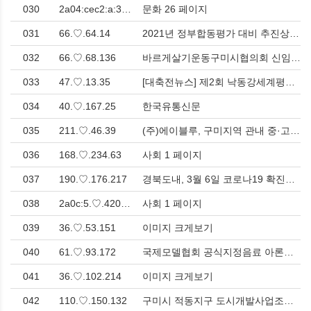
030
2a04:cec2:a:33.♡.58.2:280e:210b:65d4
문화 26 페이지
031
66.♡.64.14
2021년 정부합동평가 대비 추진상황 보고회 개최 > 사회
032
66.♡.68.136
바르게살기운동구미시협의회 신임회장 취임식 개최 > 영남
033
47.♡.13.35
[대축전뉴스] 제2회 낙동강세계평화문화 대축전, 칠곡보 생태공원에서 28일까지 성황리에 열려 > 영남
034
40.♡.167.25
한국유통신문
035
211.♡.46.39
(주)에이블루, 구미지역 관내 중·고등학교 학생 및 교직원에 체형교정의자 24,569개 전달 > 사회
036
168.♡.234.63
사회 1 페이지
037
190.♡.176.217
경북도내, 3월 6일 코로나19 확진자 7514명(국내 7509, 국외 5) 발생 > 사회
038
2a0c:5.♡.4201.5b00:a9.♡.2.1e:39e2:ea50
사회 1 페이지
039
36.♡.53.151
이미지 크게보기
040
61.♡.93.172
국제모델협회 공식지정음료 아론푸드, 자연의 건강을 담은 '아론 베리' 출시 > 식음료품
041
36.♡.102.214
이미지 크게보기
042
110.♡.150.132
구미시 적동지구 도시개발사업조합, 조합원 갈등 속 총회 무산 > 사회