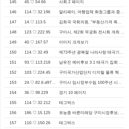
145
45.♡.54.66
사회 2 페이지
146
114.♡.32.196
알리페이, 여행업체 화청그룹과 중국인 관광객 여행 서비스 위한 MOU 체결 > 경제
147
14.♡.113.5
김희국 국회의원, "부동산가격 폭등 책임, 전 정부탓으로 떠넘긴 김현미 장관은 즉각 사퇴하라!" 주장 > 사회
148
123.♡.222.95
구미시, 제2회 무궁화 전시회 개최 > 문화
149
40.♡.167.57
이미지 크게보기
150
114.♡.32.49
제73주년 광복절 나라사랑 태극기달기 운동 부계면, 2018년도 국가상징 선양사업 추진 > 영남
151
93.♡.113.218
남유진 예비후보 3.1 태극기 집회 참석, 문재인 정권을 비판하다! > 사회
152
103.♡.224.45
구미국가산업단지 디지털 물류 혁신을 위한 「디지털뉴딜 물류플랫폼 구축」현장방문 및 간담회 개최 > 경제
153
24.♡.82.6:d97.♡.7.6a7d:ff:fe80:50ed
구미시 임시정부수립 100주년 시민축제, 독립 연극 '그 날' 1,200명 관객들의 뜨거운 호응 속에 성료! > 문화
154
36.♡.98.229
경기 10 페이지
155
114.♡.32.212
태그박스
156
186.♡.15.125
유능종 바른미래당 구미시장후보, TV 방송 연설 촬영 > 사회
157
110.♡.150.26
태그박스