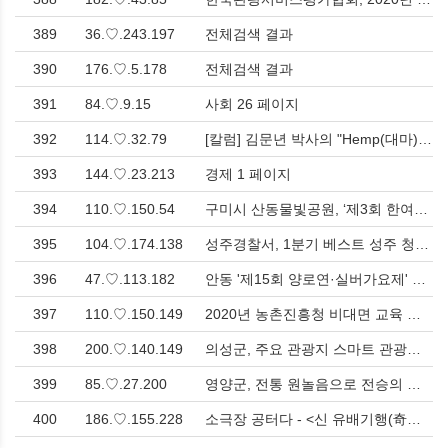
389
36.♡.243.197
전체검색 결과
390
176.♡.5.178
전체검색 결과
391
84.♡.9.15
사회 26 페이지
392
114.♡.32.79
[칼럼] 김문년 박사의 "Hemp(대마)의 오해 뒤에 숨은 탁월한 가치와 의학적 효능" > 칼럼
393
144.♡.23.213
경제 1 페이지
394
110.♡.150.54
구미시 산동물빛공원, ‘제3회 한여름밤의 페스티벌’ 성황리 개최 > 문화
395
104.♡.174.138
성주경찰서, 1분기 베스트 성주 청렴폴 선정 > 사회
396
47.♡.113.182
안동 '제15회 양로연·실버가요제' 성황…삼대가 함께한 효와 흥의 잔치 > 문화
397
110.♡.150.149
2020년 농촌진흥청 비대면 교육 콘텐츠 경진대회, 구미시 최수정 무을농민상담소장 장려상 수상 > 영남
398
200.♡.140.149
의성군, 주요 관광지 스마트 관광안내 서비스 실시 > 문화
399
85.♡.27.200
영양군, 전통 원놀음으로 전승의 의미를 알리다! > 문화
400
186.♡.155.228
소극장 공터다 - <신 유배기행(奇行)> > 문화