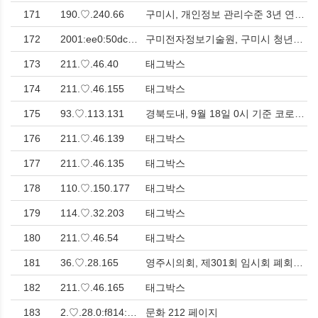
171
190.♡.240.66
구미시, 개인정보 관리수준 3년 연속 최고등급 달성 > 사회
172
2001:ee0:50dc:f5e0:cc1a:9cd8:9164:a8d6
구미전자정보기술원, 구미시 청년창업지원 프로그램 통합공고 > 사회
173
211.♡.46.40
태그박스
174
211.♡.46.155
태그박스
175
93.♡.113.131
경북도내, 9월 18일 0시 기준 코로나19 확진자 2,174명(국내 2,163, 국외 11) 발생 > 사회
176
211.♡.46.139
태그박스
177
211.♡.46.135
태그박스
178
110.♡.150.177
태그박스
179
114.♡.32.203
태그박스
180
211.♡.46.54
태그박스
181
36.♡.28.165
영주시의회, 제301회 임시회 폐회…제9대 의정활동 마무리 > 사회
182
211.♡.46.165
태그박스
183
2.♡.28.0:f814:30::
문화 212 페이지