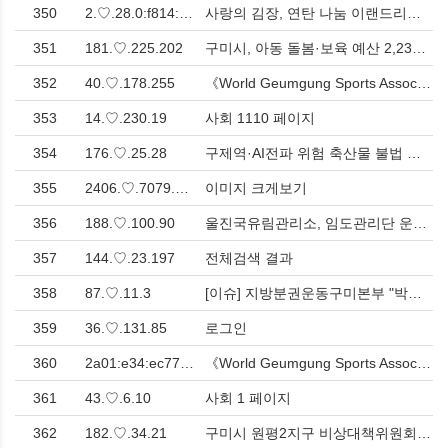
350
2.♡.28.0:f814:1a::
사랑의 김장, 연탄 나눔 이랜드리테일(주) 동아백화점 구미점 "연탄 10,000장, 김치 100통 1,200만원상당 기탁" > 영남
351
181.♡.225.202
구미시, 아동 돌봄·보육 예산 2,235억 원 편성…‘아이 키우기 좋은 도시’ 속도 낸다 > 사회
352
40.♡.178.255
《World Geumgung Sports Association's Words of the Day》Introduction to the Dementia Prevention Project > 해외
353
14.♡.230.19
사회 1110 페이지
354
176.♡.25.28
구제역·AI전파 위험 축산물 불법 반입 급증 > 사회
355
2406.♡.7079.946e:7eab:9472.♡.7.3ddb
이미지 크게보기
356
188.♡.100.90
울진국유림관리소, 임도관리단 운영 시작 > 사회
357
144.♡.23.197
전체검색 결과
358
87.♡.11.3
[이슈] 지방분권운동구미본부 "박정희 대통령 기념사업 축소추진안" 제안, 지역 현안 기자회견 > 사회
359
36.♡.131.85
로그인
360
2a01:e34:ec77:cbc0:7cdf:c1bc:7556:c41
《World Geumgung Sports Association's Words of the Day》He also suffers from youth > 해외
361
43.♡.6.10
사회 1 페이지
362
182.♡.34.21
구미시 원평2지구 비상대책위원회 주민들 "우리 건물은 재개발에서 제외시켜 달라" 시청 앞 평화적 주장 > 사회