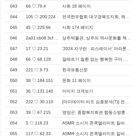
043
66.♡.79.4
사회 18 페이지
044
105.♡.200.224
전국한우협회 대구경북도지회, 제7․8대 임원 이․취임식 > 사회
045
45.♡.229.66
사회 174 페이지
046
2a01:cb08:3cf:a9.♡.48.6:b3e4:fc6b:cdb6
상주박물관, 상주의 역사문화를 책으로 담아내다 > 문화
047
17.♡.23.21
'2024 지구런 : 피스레이서' 마라톤 성료 > 문화
048
66.♡.68.129
알레르기 질환 없는 행복한 구미 만들기 나서 > 사회
049
221.♡.9.73
한국유통신문
050
38.♡.184.151
문화 11 페이지
051
36.♡.131.140
이미지 크게보기
052
222.♡.30.110
[마이데이터 비즈 심층분석(7)] 전세사기, 마이데이터로 막는다…솔리데오시스템즈, 임대인·임차인 '안심지수' 공개 > 컴퓨터/가전/휴대폰
053
39.♡.67.215
영양군, 종합복지회관 합동소방훈련 실시…재난 대응 역량 강화 > 사회
054
5.♡.116.23
ASMR 소시지 존쿡델리미트 킬바사 세븐일레븐 출시 “정통 킬바사가 편의점에 나타났다” > 식음료품
055
117.♡.62.33
ASMR 소시지 존쿡델리미트 킬바사 세븐일레븐 출시 “정통 킬바사가 편의점에 나타났다” > 식음료품