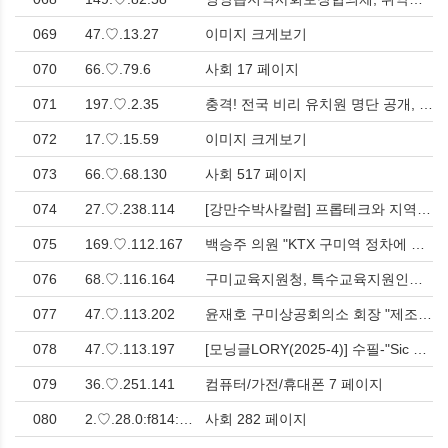
069
47.♡.13.27
이미지 크게보기
070
66.♡.79.6
사회 17 페이지
071
197.♡.2.35
충격! 전국 비리 유치원 명단 공개, 유명 유치원도 포함, 우리지역 유치원은? > 사회
072
17.♡.15.59
이미지 크게보기
073
66.♡.68.130
사회 517 페이지
074
27.♡.238.114
[강만수박사칼럼] 프롭테크와 지역 경제 > 칼럼
075
169.♡.112.167
백승주 의원 "KTX 구미역 정차에 필요한 선로 연결 확정!” 발표 > 사회
076
68.♡.116.164
구미교육지원청, 특수교육지원인력 역량 강화 연수 개최 > 사회
077
47.♡.113.202
윤재호 구미상공회의소 회장 "제조업 살리자…방산 K9·K2 세계 최강" > 경제
078
47.♡.113.197
[모닝글LORY(2025-4)] 수필-"Sic Semper Tyrannis"—폭군은 언제나 이렇게 되리라! > 도서/음반/영상물
079
36.♡.251.141
컴퓨터/가전/휴대폰 7 페이지
080
2.♡.28.0:f814:3c::
사회 282 페이지