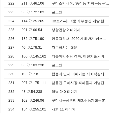
222
211.♡.46.106
구미소방서장, ‘송정동 지하공동구’현장지도 방문 > 영남
223
36.♡.172.183
로그인
224
114.♡.25.205
[르포25시] 의문의 부동산 개발 현장(2)-토석채취 위해 자연녹지지역 대량 벌채 환경훼손 심각!<한국유통신문.com> > 사회
225
201.♡.66.54
생활건강 2 페이지
226
139.♡.75.190
안동경찰서, 2020년 하반기 베스트 외사경찰 선정 > 사회
227
40.♡.178.31
자주하시는 질문
228
180.♡.145.162
더불어민주당 경북, 한전기술서비스 노조와 정책협약 가져 > 사회
229
36.♡.103.238
로그인
230
105.♡.7.8
협동과 연대 이어가는 사회적경제가 함께하는 '작은행복나눔' 성료 > 사회
231
207.♡.175.111
남유진 구미시장 좌파들과 이념전쟁 선봉에 서겠다! 추석 명절 앞두고 도지사 출마 시사 > 사회
232
43.♡.54.238
영남 240 페이지
233
102.♡.246.96
구미시육상연맹 제3차 동계합동훈련 성료, 한국 체육의 미래를 위한 '체육인 입법 서명운동' 동참! > 문화
234
154.♡.255.101
사회 11 페이지