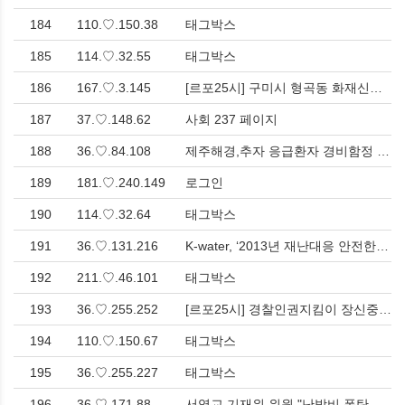
184
110.♡.150.38
태그박스
185
114.♡.32.55
태그박스
186
167.♡.3.145
[르포25시] 구미시 형곡동 화재신고 긴급출동 현장, 화장실 휴지통 불 붙인 범인은 누구?<한국유통신문.com> > 사회
187
37.♡.148.62
사회 237 페이지
188
36.♡.84.108
제주해경,추자 응급환자 경비함정 후송 > 제주
189
181.♡.240.149
로그인
190
114.♡.32.64
태그박스
191
36.♡.131.216
K-water, ‘2013년 재난대응 안전한국훈련(SKX)’ 실시<한국유통신문> > 호남
192
211.♡.46.101
태그박스
193
36.♡.255.252
[르포25시] 경찰인권지킴이 장신중(2)-한선교 4선 국회의원 인권을 무시한 갑질 행각, 경찰인권센터장 고발로 맞서<한국유통신문.com> > 서울
194
110.♡.150.67
태그박스
195
36.♡.255.227
태그박스
196
36.♡.171.88
서영교 기재위 위원 "난방비 폭탄, 전기세 폭탄, 수도세 폭탄, 대통령과 정부가 미리 대책 세우지 못해” > 서울