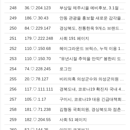
248
36.♡.204.123
부상일 제주시을 예비후보, 3.1절 맞아 구좌⋅조천서 ‘제주특별자치도 시즌2’ 다짐! > 제주
249
186.♡.30.43
안동 관광을 홍보할 새로운 감각을 모십니다! '안동관광 영크리에이터' 2기 모집 > 문화
250
84.♡.229.147
경상북도, 전통한옥 9개소 브랜드화사업 공모선정! > 문화
251
179.♡.222.248
사회 191 페이지
252
110.♡.150.68
헤이그라운드 브릭스, 누적 이용 1만 시간 돌파 > 사회
253
110.♡.150.70
"유년시절 추억을 만끽!" 봉한리 도라지꽃 축제, 7월 8일부터 4일간 열려 > 문화
254
74.♡.228.245
로그인
255
20.♡.78.127
비리의혹 의성군수와 의성군의원 규탄 및 엄정 수사 촉구를 위한 의성군민대회 개최 > 사회
256
117.♡.111.111
경북도내, 코로나19 확진자 국내 43명발생 > 사회
257
105.♡.1.17
구미시, 코로나19 대응 긴급대책회의 개최 > 사회
258
181.♡.71.238
김형동 국회의원, 경상북도와 점촌~안동 고속철 철도망 구축을 위한 협의 진행 > 사회
259
182.♡.204.55
사회 51 페이지
260
52.♡.144.25
이미지 크게보기