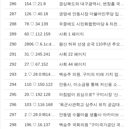
286
154.♡.21.8
경상북도와 대구광역시, 변창흠 국토부장관과 현안철도사업 추진을 위한 면담 > 사회
287
126.♡.40.18
권영세 안동시장 더불어민주당 입당 기자회견 개최 > 사회
288
78.♡.34.139
우중에도 시민화합한마당 & 차전대동놀이 신명에 천여 시민 더 큰 호응 > 문화
289
60.♡.112.159
사회 1 페이지
290
2806.♡.6.1c:d90.♡.1.3b55:eede:e69b
왕산 허위 선생 순국 110주년 추모식, 감동의 헌화 행렬 이어져 > 사회
291
31.♡.245.241
사회 22 페이지
292
27.♡.67.152
사회 44 페이지
293
2.♡.28.0:f814:34::
백승주 의원, 구미의 미래 가치 업그레이드를 위한 구미전자산업박물관 건립 추진! > 사회
294
110.♡.150.122
안동시, 미소금융 통해 저신용 소상공인 대출 이자 지원 > 경제
295
20.♡.192.128
아침밥이 표심으로? 구미시장 ‘산업역군의 아침밥’ 행사, 선거법 위반 논란 전말 > 사회
296
103.♡.116.168
'육군사관학교 상주시 유치 공감대 형성' > 사회
297
2.♡.28.0:f814:22::
안동댐 수몰마을 생활사 아카이브 사진전 개최 > 문화
298
196.♡.16.137
백승주 국회의원 "구미국가공단 국방드론산업의 메카로 만들겠다!" 드론산업 육성 확고한 의지 표명 > 인터뷰