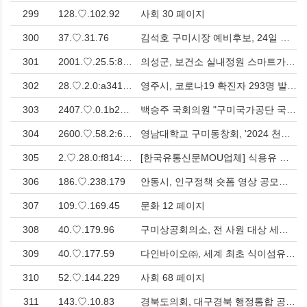
299
128.♡.102.92
사회 30 페이지
300
37.♡.31.76
김석호 구미시장 예비후보, 24일 출마 기자회견 > 사회
301
2001.♡.25.5:8600:48c:9aee:dae7:f88e
의성군, 보건소 실내정원 스마트가든 조성 > 사회
302
28.♡.2.0:a341:ec5c:ae4e:65ff:feba:610
영주시, 코로나19 확진자 293명 발생…‘누적 4001명’ > 사회
303
2407.♡.0.1b25:e9db:c150:aeb5:530e:dcc0
백승주 국회의원 "구미국가공단 국방드론산업의 메카로 만들겠다!" 드론산업 육성 확고한 의지 표명 > 인터뷰
304
2600.♡.58.2:6600:cc7d:a880:6cd1:7432
영남대학교 구미동창회, '2024 천마인 송년의 밤' 성황리에 개최 > 사회
305
2.♡.28.0:f814:42::
[한국유통신문MOU업체] 식용유 절감 400% 효과, 세계 최초 탄화방지장치 장착한 '와우 수유식 튀김기' 개발 > 경제
306
186.♡.238.179
안동시, 인구정책 숏폼 영상 공모전 개최! > 문화
307
109.♡.169.45
문화 12 페이지
308
40.♡.179.96
구미상공회의소, 전 사원 대상 세무회계관리 실무초급교육 개최 > 경제
309
40.♡.177.59
다인바이오㈜, 세계 최초 식이섬유 소재 ‘Dyne-NAO®’ 캐나다 NHP 등록 완료 > 경제
310
52.♡.144.229
사회 68 페이지
311
143.♡.10.83
경북도의회, 대구경북 행정통합 공식회의로 격상 > 사회