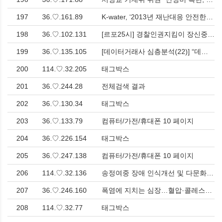
197
36.♡.161.89
K-water, ‘2013년 재난대응 안전한국훈련(SKX)’ 실시<한국유통신문> > 호남
198
36.♡.102.131
[르포25시] 경찰인권지킴이 장신중(2)-한선교 4선 국회의원 인권을 무시한 갑질 행각, 경찰인권센터장 고발로 맞서<한국유통신문.com> > 서울
199
36.♡.135.105
[데이터거래사 심층분석(22)] “데이터 품질, AI 시대의 성패를 가르는 조용한 혁명” > 컴퓨터/가전/휴대폰
200
114.♡.32.205
태그박스
201
36.♡.244.28
전체검색 결과
202
36.♡.130.34
태그박스
203
36.♡.133.79
컴퓨터/가전/휴대폰 10 페이지
204
36.♡.226.154
태그박스
205
36.♡.247.138
컴퓨터/가전/휴대폰 10 페이지
206
114.♡.32.136
송정여중 장애 인식개선 및 다문화 인식개선 캠페인 실시 > 영남
207
36.♡.246.160
폭염에 지치는 심장…혈압·콜레스테롤 넘어 ‘세포 에너지 관리’ 주목 > 경제
208
114.♡.32.77
태그박스