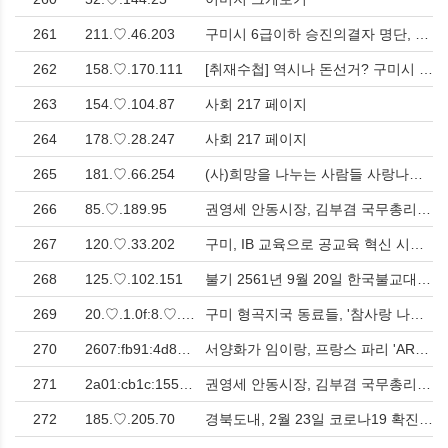
261
211.♡.46.203
구미시 6급이하 승진의결자 명단, 6급 근속승진의결자 명단 발표 > 영남
262
158.♡.170.111
[취재수첩] 역시나 돈선거? 구미시 선산농협 조합장 출마 예정자, 사골선물세트 돌린 혐의로 고발<한국유통신문.com> > 사회
263
154.♡.104.87
사회 217 페이지
264
178.♡.28.247
사회 217 페이지
265
181.♡.66.254
(사)희망을 나누는 사람들 사랑나눔 후원물품 전달 > 사회
266
85.♡.189.95
권영세 안동시장, 김부겸 국무총리 만나 지역 현안사항 건의 > 사회
267
120.♡.33.202
구미, IB 교육으로 공교육 혁신 시동…행정·학교 함께 ‘미래교육 모델’ 구축 > 사회
268
125.♡.102.151
불기 2561년 9월 20일 한국불교대학 대관음사 구미도량 초하루 신중기도 봉행 > 문화
269
20.♡.1.0f:8.♡.57.0:bcde:296b:bc06:e5cf
구미 형곡지국 동료들, '참사랑 나눔 동행'으로 이웃에 따뜻함 전파 > 사회
270
2607:fb91:4d81:ee83:b146:fba8:4b58:dbdb
​서양화가 임이랑, 프랑스 파리 'ART SHOPPING PARIS 2025' 전시 참여​ > 문화
271
2a01:cb1c:155c:1700:fc2d:7bd8.♡.9.5b28
권영세 안동시장, 김부겸 국무총리 만나 지역 현안사항 건의 > 사회
272
185.♡.205.70
경북도내, 2월 23일 코로나19 확진자 5204명(국내 5,199, 국외 5) 발생 > 사회