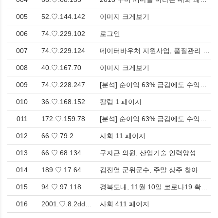
005
52.♡.144.142
이미지 크게보기
006
74.♡.229.102
로그인
007
74.♡.229.124
데이터바우처 지원사업, 품질관리 대폭 강화…기업 AI 전환 기반 높인다 > 경제
008
40.♡.167.70
이미지 크게보기
009
74.♡.228.247
[분석] 순이익 63% 급감에도 수익성은 전국 평균 ‘2배’... 구미 코스닥 상장사, 위기 속 ‘체력’ 증명 > 경제
010
36.♡.168.152
칼럼 1 페이지
011
172.♡.159.78
[분석] 순이익 63% 급감에도 수익성은 전국 평균 ‘2배’... 구미 코스닥 상장사, 위기 속 ‘체력’ 증명 > 경제
012
66.♡.79.2
사회 11 페이지
013
66.♡.68.134
구자근 의원, 산업기술 인력양성 훈련수당 지원 법개정안 발의 > 사회
014
189.♡.17.64
김진열 군위군수, 주말 상주 찾아 임이자 경북도당위원장 설득 나서 > 사회
015
94.♡.97.118
경북도내, 11월 10일 코로나19 확진자 33명(국내감염) 발생 > 사회
016
2001.♡.8.2dd0:60cd:d114.♡.83.6:9fae
사회 411 페이지