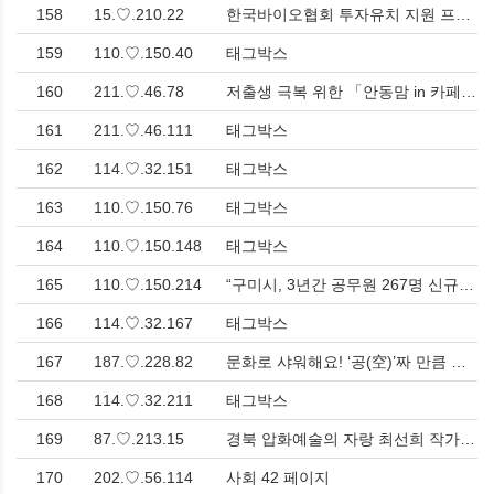
158
15.♡.210.22
한국바이오협회 투자유치 지원 프로그램 성과…바이오기업 7곳 투자유치 > 경제
159
110.♡.150.40
태그박스
160
211.♡.46.78
저출생 극복 위한 「안동맘 in 카페」 현장간담회 개최 > 사회
161
211.♡.46.111
태그박스
162
114.♡.32.151
태그박스
163
110.♡.150.76
태그박스
164
110.♡.150.148
태그박스
165
110.♡.150.214
“구미시, 3년간 공무원 267명 신규 임용…평균 연봉은 5,466만 원” > 사회
166
114.♡.32.167
태그박스
167
187.♡.228.82
문화로 샤워해요! ‘공(空)’짜 만큼 가성비 넘치는 안동 도심에서 즐기는 문화바캉스 > 문화
168
114.♡.32.211
태그박스
169
87.♡.213.15
경북 압화예술의 자랑 최선희 작가, 제19회 대한민국압화대전 최우수상 수상 > 문화
170
202.♡.56.114
사회 42 페이지