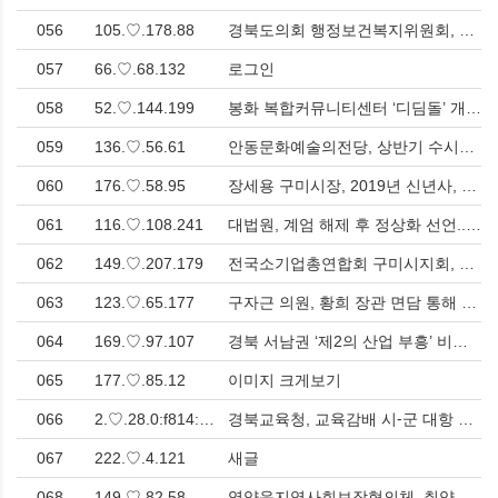
056
105.♡.178.88
경북도의회 행정보건복지위원회, 심도 있는 조례안 심사 > 사회
057
66.♡.68.132
로그인
058
52.♡.144.199
봉화 복합커뮤니티센터 ‘디딤돌’ 개관…농어촌활성화사업 결실 > 경제
059
136.♡.56.61
안동문화예술의전당, 상반기 수시대관 신청 접수받아 > 문화
060
176.♡.58.95
장세용 구미시장, 2019년 신년사, 사회적 약자 배려 보편적 복지체계 구축 > 인터뷰
061
116.♡.108.241
대법원, 계엄 해제 후 정상화 선언... "국민의 자유와 권리 지킬 것" > 사회
062
149.♡.207.179
전국소기업총연합회 구미시지회, 포항 선진지 견학 > 경제
063
123.♡.65.177
구자근 의원, 황희 장관 면담 통해 구미지역 주요 사업 건의 > 사회
064
169.♡.97.107
경북 서남권 ‘제2의 산업 부흥’ 비전 제시…오중기 후보, 구미서 7대 공약 발표 > 사회
065
177.♡.85.12
이미지 크게보기
066
2.♡.28.0:f814:33::
경북교육청, 교육감배 시⁃군 대항 초⁃중 구간 마라톤대회 성료 > 사회
067
222.♡.4.121
새글
068
149.♡.82.58
영양읍지역사회보장협의체, 취약계층과 함께하는 ‘추억여행’ 행사 성료 > 문화