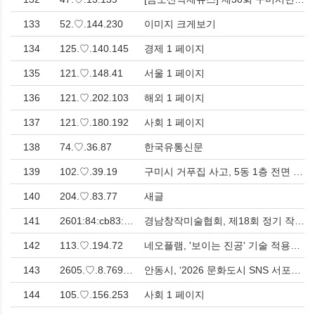
133
52.♡.144.230
이미지 크게보기
134
125.♡.140.145
경제 1 페이지
135
121.♡.148.41
서울 1 페이지
136
121.♡.202.103
해외 1 페이지
137
121.♡.180.192
사회 1 페이지
138
74.♡.36.87
한국유통신문
139
102.♡.39.19
구미시 거푸집 사고, 5동 1층 전면 재시공 및 입주자에 조치상황 공개로 신뢰회복 노력 > 사회
140
204.♡.83.77
새글
141
2601:84:cb83:3470:e5e1:d9.♡.4948.9b99
경남창작미술협회, 제18회 정기 작품전 창원 마산 창동갤러리 '미술과 대화하는 가을의 향기' > 문화
142
113.♡.194.72
네오플램, '보이는 진공' 기술 적용한 유리진공밀폐용기 '베큐씰' 2세대 출시 > 사회
143
2605.♡.8.7694:f608.♡.3.1de8.♡.49.641
안동시, ‘2026 문화도시 SNS 서포터즈’ 모집…청년 참여 확대 > 사회
144
105.♡.156.253
사회 1 페이지