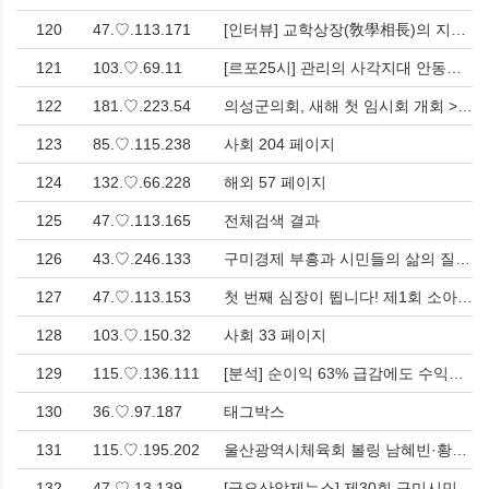
120
47.♡.113.171
[인터뷰] 교학상장(敎學相長)의 지혜, 정기한 박사의 리더란 무엇인가? > 인터뷰
121
103.♡.69.11
[르포25시] 관리의 사각지대 안동호(1)-공유수면 개인 용도로 마음껏 사용, 안동시 사고나면 알아서 처리 해라 입장<한국유통신문.com> > 사회
122
181.♡.223.54
의성군의회, 새해 첫 임시회 개회 > 사회
123
85.♡.115.238
사회 204 페이지
124
132.♡.66.228
해외 57 페이지
125
47.♡.113.165
전체검색 결과
126
43.♡.246.133
구미경제 부흥과 시민들의 삶의 질 향상 위해 '이양호구미경제연구소' 개설 > 사회
127
47.♡.113.153
첫 번째 심장이 뜁니다! 제1회 소아환우돕기 구미 야구인 DAY > 사회
128
103.♡.150.32
사회 33 페이지
129
115.♡.136.111
[분석] 순이익 63% 급감에도 수익성은 전국 평균 ‘2배’... 구미 코스닥 상장사, 위기 속 ‘체력’ 증명 > 경제
130
36.♡.97.187
태그박스
131
115.♡.195.202
울산광역시체육회 볼링 남혜빈·황세라, 국가대표 평가전 통과… ‘아시아선수권 출전’ > 영남
132
47.♡.13.139
[금오산악제뉴스] 제30회 구미시민 산악축제 금오산악제 성황리에 열려 > 영남