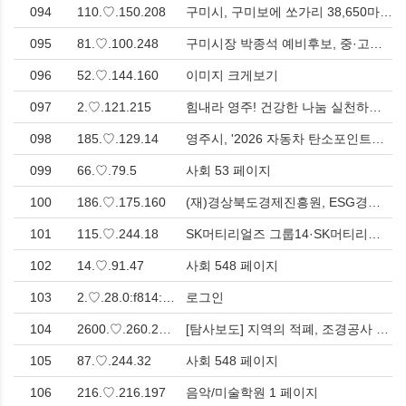
094
110.♡.150.208
구미시, 구미보에 쏘가리 38,650마리 방류 > 경제
095
81.♡.100.248
구미시장 박종석 예비후보, 중·고교 무상교복, 고교 무상급식 실현 > 사회
096
52.♡.144.160
이미지 크게보기
097
2.♡.121.215
힘내라 영주! 건강한 나눔 실천하는 ‘영주지역 농‧축협’ > 사회
098
185.♡.129.14
​영주시, '2026 자동차 탄소포인트제' 130대 모집…2월 23일~3월 6일 선착순 접수 > 사회
099
66.♡.79.5
사회 53 페이지
100
186.♡.175.160
(재)경상북도경제진흥원, ESG경영 실천을 위한 환경정화활동 줍깅‘동네한바퀴’추진 > 경제
101
115.♡.244.18
SK머티리얼즈 그룹14·SK머티리얼즈(주) 상주 청리일반산업단지에 8,500억원 투자 > 경제
102
14.♡.91.47
사회 548 페이지
103
2.♡.28.0:f814:1e::
로그인
104
2600.♡.260.2760:aea6:8816:e2.♡.58.5
[탐사보도] 지역의 적폐, 조경공사 게이트(2)-구미시청공무원노조위원장 '커미션 10퍼센트' 의혹 명예훼손이라며 발끈!<한국유통신문.com> > 사회
105
87.♡.244.32
사회 548 페이지
106
216.♡.216.197
음악/미술학원 1 페이지