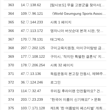
363
14.♡.138.62
[탐사보도] 무을 고분군을 찾아서(1)-매장문화재 다수 발견, 지역의 무관심으로 훼손 심각 > 사회
364
109.♡.96.121
《World Geumgung Sports Association's Words of the Day》He also suffers from youth > 해외
365
52.♡.144.233
사회 1 페이지
366
47.♡.113.172
명자니아 버섯순대 본격 시판, 맛으로 승부하는 먹거리 혁명 시작 > 서울
367
170.♡.78.131
태그박스
368
207.♡.202.125
구미교육지원청, 마이구미탐방 금오산 역사 기행 > 문화
369
177.♡.108.122
구미시, ‘작지만 특별한 결혼식’ 지원…예비 신혼부부에 최대 300만원 > 사회
370
178.♡.206.254
사회 32 페이지
371
47.♡.13.136
독립운동의 본고장 안동시, 제98주년 3.1절 맞아 만세재현행사 등 다양한 행사 열려<한국유통신문.com> > 영남
372
36.♡.124.246
로그인
373
114.♡.32.47
우리집 후라이팬 안전할까요? 건강을 지키는 우리나라 후라이펜 쿠펜! > 의류/잡화/생활
374
203.♡.23.239
“한국어 이름이 신기해요!” > 문화
375
103.♡.171.128
제1회 '한 여름밤의 페스티벌' 개최 > 문화