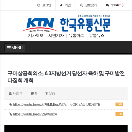
로그인
가입
정보찾기
1,104 (
1
)
기사제보
시민기자
유통마트
유통뉴스
|
|
|
MENU
구미상공회의소, 6.3지방선거 당선자 축하 및 구미발전
다짐회 개최
사회부
0
599
https://youtu.be/exkP6MMbqJM?si=IeORjzAUtUIOBlYB
176
https://youtu.be/s72I9XidixA
189