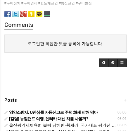
#구미정치 #구미경제 #반도체산업 #방산산업 #구미발전
Comments
로그인한 회원만 댓글 등록이 가능합니다.
Posts
+
영양소방서, U안심콜 자동신고로 주택 화재 피해 막아
08.08
[칼럼] 뉴질랜드 여행, 렌터카 대신 차를 사볼까?
08.06
울산광역시체육회 볼링 남혜빈·황세라, 국가대표 평가전 통과… ‘아시아선수권 출전’
08.05