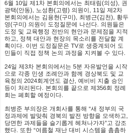
6월 10일 제1차 본회의에서는 최태림(의성), 권
광택(안동), 노성환(고령) 의원이, 11일 제2차
본회의에서는 김용현(구미), 최병근(김천), 황두
영(구미) 의원이 도정질문에 나선다. 의원들은
도정 및 교육행정 전반의 현안과 문제점을 지적
하고, 정책 대안과 현장의 목소리를 전달할 계
획이다. 이번 도정질문은 TV로 생중계되어 도
민들이 직접 정책 논의 과정을 지켜볼 수 있다.
24일 제3차 본회의에서는 5분 자유발언을 시작
으로 각종 민생 조례안과 함께 경상북도 및 교
육청의 2024회계연도 결산, 예비비 지출 승인
등이 처리된다. 본회의를 끝으로 제356회 정례
회는 폐회할 예정이다.
최병준 부의장은 개회사를 통해 “새 정부의 국
정과제에 발맞춰 경북의 발전 방향을 모색하고,
당면한 과제들을 슬기롭게 헤쳐나가자”고 강조
했다. 또한 “여름철 재난 대비 시스템을 촘촘하