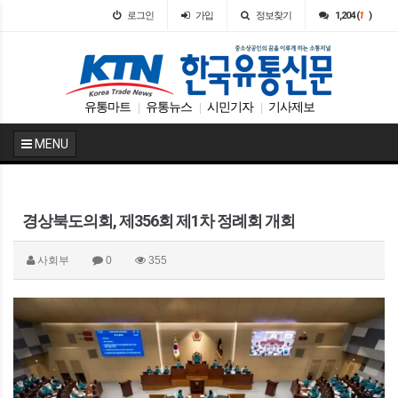
로그인
가입
정보찾기
1,204 (
1
)
유통마트
유통뉴스
시민기자
기사제보
|
|
|
MENU
경상북도의회, 제356회 제1차 정례회 개회
사회부
0
355