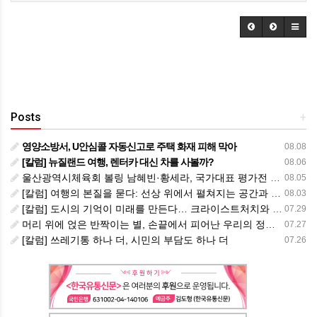
Posts
+
영양소방서, U안심콜 자동신고로 주택 화재 피해 막아
08.08
[칼럼] 뉴질랜드 여행, 렌터카 대신 차를 사볼까?
08.06
울산광역시체육회 볼링 남혜빈·황세라, 국가대표 평가전 통과… ‘아시아선수권 출전’
08.05
[칼럼] 여행의 본질을 묻다: 선상 위에서 펼쳐지는 공간과 사람, 그리고 미식의 미학
08.03
[칼럼] 도시의 기억이 미래를 만든다… 크라이스트처치와 한국 도시가 주는 교훈
07.29
머리 위에 얹은 반짝이는 별, 손끝에서 피어난 우리의 정체성
07.27
[칼럼] 쓰레기통 하나 더, 시민의 부담도 하나 더
07.26