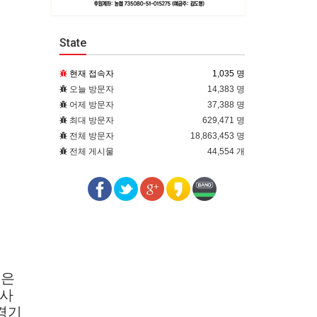
State
현재 접속자
1,035 명
오늘 방문자
14,383 명
어제 방문자
37,388 명
최대 방문자
629,471 명
전체 방문자
18,863,453 명
전체 게시물
44,554 개
숨은
 사
경기