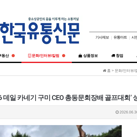
기사제보
유통마트
시
|
|
부동산
문화/인터뷰/칼럼
상품정보
창업
홈 > 문화/인터뷰/
2026.06.3