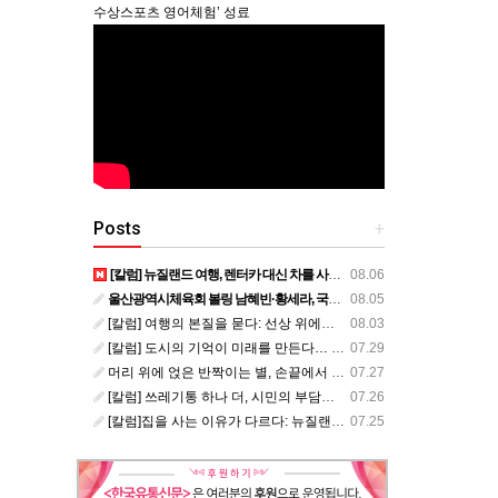
수상스포츠 영어체험’ 성료
Posts
+
[칼럼] 뉴질랜드 여행, 렌터카 대신 차를 사볼까?
08.06
울산광역시체육회 볼링 남혜빈·황세라, 국가대표 평가전 통과… ‘아시아선수권 출전’
08.05
[칼럼] 여행의 본질을 묻다: 선상 위에서 펼쳐지는 공간과 사람, 그리고 미식의 미학
08.03
[칼럼] 도시의 기억이 미래를 만든다… 크라이스트처치와 한국 도시가 주는 교훈
07.29
머리 위에 얹은 반짝이는 별, 손끝에서 피어난 우리의 정체성
07.27
[칼럼] 쓰레기통 하나 더, 시민의 부담도 하나 더
07.26
[칼럼]집을 사는 이유가 다르다: 뉴질랜드 부동산에서 배운 다섯 가지 교훈
07.25