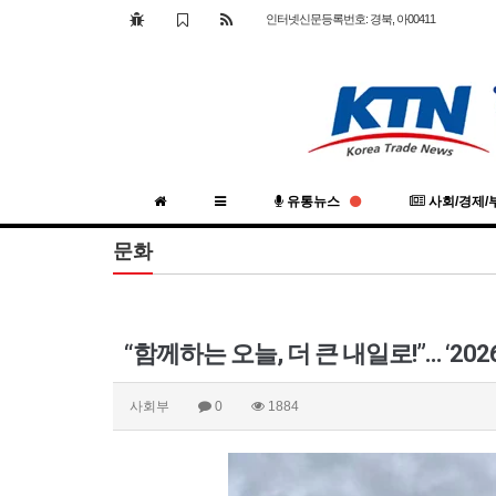
인터넷신문등록번호: 경북, 아00411
유통뉴스
사회/경제/
문화
사회부
0
1884