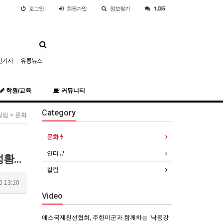
로그인
회원
가입
정보찾기
1,035
민기자
유통뉴스
|
학원/교육
커뮤니티
Category
칼럼 > 문화
문화
인터뷰
“함께하는 오늘, 더 큰 내일로!”… ‘2026 데일 카네기 구미 CEO 총동문회장배 골프대회’ 성황리 개최
칼럼
0 13:10
Video
예스국제친선협회, 주한미군과 함께하는 ‘낙동강