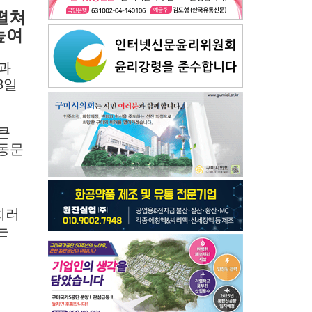
펼쳐
높여
정과
3일
큰
 동문
치러
는