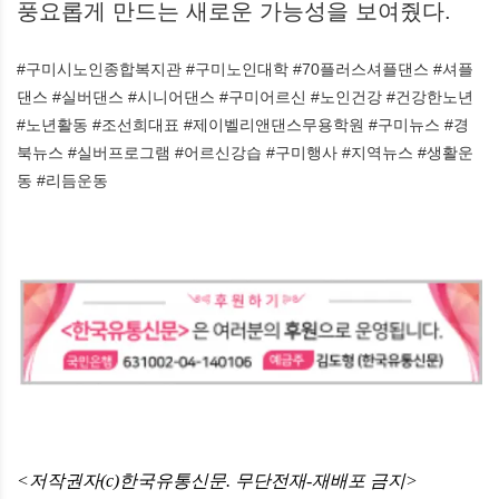
풍요롭게 만드는 새로운 가능성을 보여줬다.
#구미시노인종합복지관 #구미노인대학 #70플러스셔플댄스 #셔플
댄스 #실버댄스 #시니어댄스 #구미어르신 #노인건강 #건강한노년
#노년활동 #조선희대표 #제이벨리앤댄스무용학원 #구미뉴스 #경
북뉴스 #실버프로그램 #어르신강습 #구미행사 #지역뉴스 #생활운
동 #리듬운동
<저작권자(c)한국유통신문. 무단전재-재배포 금지>