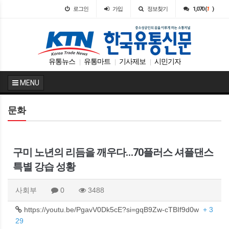
로그인
가입
정보찾기
1,070 (
1
)
유통뉴스
유통마트
기사제보
시민기자
|
|
|
MENU
문화
구미 노년의 리듬을 깨우다…70플러스 셔플댄스
특별 강습 성황
사회부
0
3488
https://youtu.be/PgavV0Dk5cE?si=gqB9Zw-cTBIf9d0w
+ 3
29