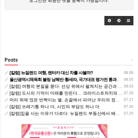
로그인한 회원만 댓글 등록이 가능합니다.
Posts
+
[칼럼] 뉴질랜드 여행, 렌터카 대신 차를 사볼까?
08.06
울산광역시체육회 볼링 남혜빈·황세라, 국가대표 평가전 통과… ‘아시아선수권 출전’
08.05
[칼럼] 여행의 본질을 묻다: 선상 위에서 펼쳐지는 공간과 사람, 그리고 미식의 미학
08.03
[칼럼] 도시의 기억이 미래를 만든다… 크라이스트처치와 한국 도시가 주는 교훈
07.29
머리 위에 얹은 반짝이는 별, 손끝에서 피어난 우리의 정체성
07.27
[칼럼] 쓰레기통 하나 더, 시민의 부담도 하나 더
07.26
[칼럼]집을 사는 이유가 다르다: 뉴질랜드 부동산에서 배운 다섯 가지 교훈
07.25