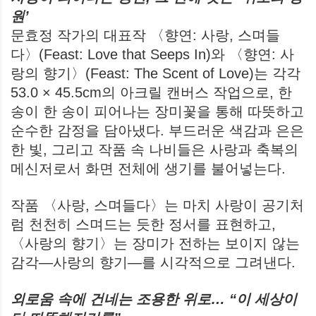
원’
문효정 작가의 대표작 〈향연: 사랑, 스며들
다〉(Feast: Love that Seeps In)와 〈향연: 사
랑의 향기〉(Feast: The Scent of Love)는 각각
53.0 × 45.5cm의 아크릴 캔버스 작업으로, 한
송이 한 송이 피어나는 장미꽃을 통해 따뜻하고
순수한 감정을 담아냈다. 부드러운 색감과 은은
한 빛, 그리고 작품 속 나비들은 사랑과 축복의
메신저로서 화면 전체에 생기를 불어넣는다.
작품 〈사랑, 스며들다〉는 마치 사랑이 공기처
럼 천천히 스며드는 듯한 정서를 표현하고,
〈사랑의 향기〉는 장미가 전하는 보이지 않는
감각—사랑의 향기—를 시각적으로 그려낸다.
외로움 속에 건네는 조용한 위로… “이 세상이