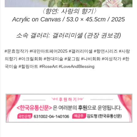
〈향연: 사랑의 향기〉
Acrylic on Canvas / 53.0 × 45.5cm / 2025
소속 갤러리: 갤러리미셸 (관장 권보경)
#문효정작가 #대만아트페어2025 #갤러리미셸 #향연시리즈 #사랑
의향기 #아크릴회화 #현대미술 #꽃그림 #나비회화 #여성작가 #한
국미술 #힐링아트 #RoseArt #LoveAndBlessing