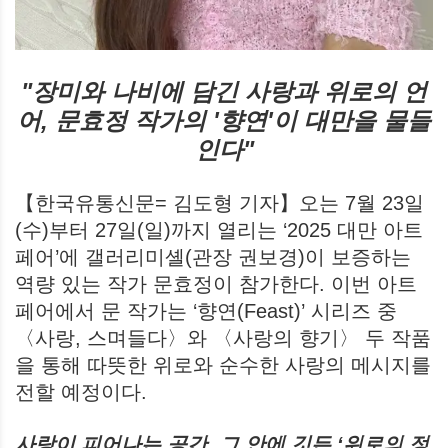
"장미와 나비에 담긴 사랑과 위로의 언
어, 문효정 작가의 '향연'이 대만을 물들
인다"
【한국유통신문= 김도형 기자】오는 7월 23일
(수)부터 27일(일)까지 열리는 ‘2025 대만 아트
페어’에 갤러리미셸(관장 권보경)이 보증하는
역량 있는 작가 문효정이 참가한다. 이번 아트
페어에서 문 작가는 ‘향연(Feast)’ 시리즈 중
〈사랑, 스며들다〉와 〈사랑의 향기〉 두 작품
을 통해 따뜻한 위로와 순수한 사랑의 메시지를
전할 예정이다.
사랑이 피어나는 공간, 그 안에 깃든 ‘위로의 정