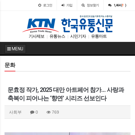
로그인
가입
정보찾기
1,464 (
1
)
기사제보
유통뉴스
시민기자
유통마트
|
|
|
MENU
문화
문효정 작가, 2025 대만 아트페어 참가… 사랑과
축복이 피어나는 ‘향연’ 시리즈 선보인다
사회부
0
769