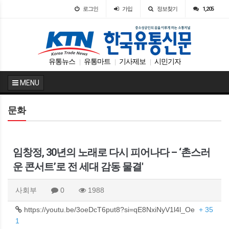
로그인
가입
정보찾기
1,205
유통뉴스
유통마트
기사제보
시민기자
|
|
|
MENU
문화
임창정, 30년의 노래로 다시 피어나다 – ‘촌스러
운 콘서트’로 전 세대 감동 물결'
사회부
0
1988
https://youtu.be/3oeDcT6put8?si=qE8NxiNyV1l4l_Oe
+ 35
1