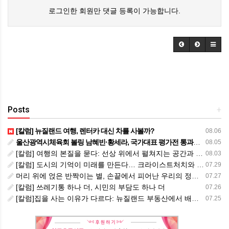
로그인한 회원만 댓글 등록이 가능합니다.
Posts
+
[칼럼] 뉴질랜드 여행, 렌터카 대신 차를 사볼까?
08.06
울산광역시체육회 볼링 남혜빈·황세라, 국가대표 평가전 통과… ‘아시아선수권 출전’
08.05
[칼럼] 여행의 본질을 묻다: 선상 위에서 펼쳐지는 공간과 사람, 그리고 미식의 미학
08.03
[칼럼] 도시의 기억이 미래를 만든다… 크라이스트처치와 한국 도시가 주는 교훈
07.29
머리 위에 얹은 반짝이는 별, 손끝에서 피어난 우리의 정체성
07.27
[칼럼] 쓰레기통 하나 더, 시민의 부담도 하나 더
07.26
[칼럼]집을 사는 이유가 다르다: 뉴질랜드 부동산에서 배운 다섯 가지 교훈
07.25