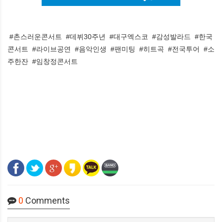
#촌스러운콘서트 #데뷔30주년 #대구엑스코 #감성발라드 #한국
콘서트 #라이브공연 #음악인생 #팬미팅 #히트곡 #전국투어 #소
주한잔 #임창정콘서트
0
Comments