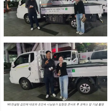
MJ컨설팅 김민재 대표와 조인숙 시낭송가 임창정 콘서트 후 코엑스 앞 기념 촬영