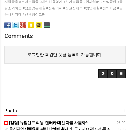
지털금융 #스마트금융 #대안신용평가 #신기술금융 #씬파일러 #소상공인 #금
융소외해소 #담보없는대출 #상환의지 #상권잠재력 #창업대출 #정책자금 #금
융사각지대 #신용없이드래
Comments
로그인한 회원만 댓글 등록이 가능합니다.
Posts
+
[칼럼] 뉴질랜드 여행, 렌터카 대신 차를 사볼까?
08.06
울산광역시체육회 볼링 남혜빈·황세라, 국가대표 평가전 통과… ‘아시아선수권 출전’
08.05