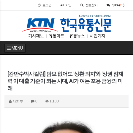
로그인
가입
정보찾기
1,366 (
1
)
기사제보
유통마트
유통뉴스
시민기자
|
|
|
MENU
[강만수박사칼럼] 담보 없어도 '상환 의지'와 '상권 잠재
력'이 대출 기준이 되는 시대, AI가 여는 포용 금융의 미
래
사회부
0
1,130