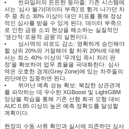
•
씬파일러의 든든한 동아줄: 기존 시스템에
서는 '심사 불가(데이터 부족)'로 튕겨 나가던 차
주 중 최소 30% 이상이 대안 지표를 통해 정상
적인 심사를 받을 수 있게 된다. 데이터 부족으
로 인한 금융 소외 현상을 해소하는 실질적인
'생산적·포용적 금융'의 실현이다.
•
심사역의 피로도 감소: 명확하게 승인해야
할 상위 20%와 거절해야 할 하위 20%에 대해
서는 최소 40% 이상의 '무개입 즉시 처리 판
정'을 확보하여 업무 효율을 극대화한다. 심사
역은 모호한 경계(Grey Zone)에 있는 차주들의
판단에만 집중하면 된다.
•
뛰어난 예측 성능 확보: 복잡한 상관관계
를 파악하는 데 우수한 XGBoost 및 LightGBM
앙상블 학습을 통해 기존 선형 회귀 모형 대비
AUC 0.85 이상의 높은 예측 정확도를 달성할
계획이다.
현장의 수동 서류 확인과 실사에 의존하던 심사