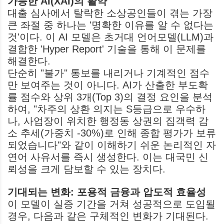
가능한 AI(XAI)의 활약
대출 심사에서 탈락한 소상공인들이 겪는 가장
큰 좌절 중 하나는 '명확한 이유를 알 수 없다는
것'이다. 이 AI 모델은 초거대 언어모델(LLM)과
결합한 'Hyper Report' 기술을 통해 이 문제를
해결한다.
단순히 "불가" 통보를 내리거나 기계적인 점수
만 보여주는 것이 아니다. AI가 산출한 부도확
률 점수와 상위 3개(Top 3)의 결정 요인을 분석
하여, "차주의 상환 의지는 S등급으로 우수하
나, 사업장이 위치한 행정동 상권의 집객력 감
소 추세(가중치 -30%)로 인해 종합 평가가 보류
되었습니다"와 같이 이해하기 쉬운 논리적인 자
연어 사유서를 즉시 생성한다. 이는 대국민 신
뢰성을 크게 담보할 수 있는 장치다.
기대되는 변화: 포용적 금융과 압도적 효율성
이 모델이 실증 기간을 거쳐 성공적으로 도입될
경우, 다음과 같은 구체적인 변화가 기대된다.