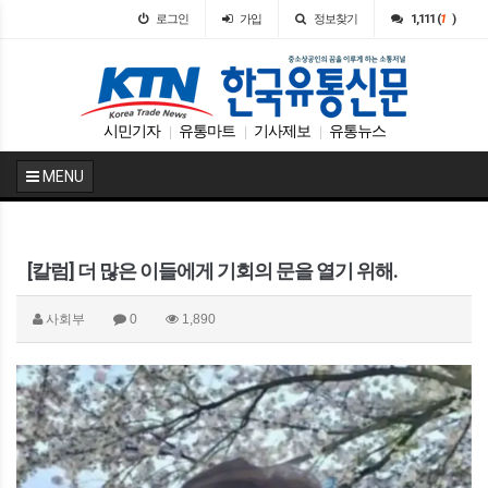
로그인
가입
정보찾기
1,111 (
1
)
시민기자
유통마트
기사제보
유통뉴스
|
|
|
MENU
[칼럼] 더 많은 이들에게 기회의 문을 열기 위해.
사회부
0
1,890