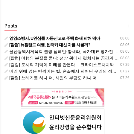
Posts
+
영양소방서, U안심콜 자동신고로 주택 화재 피해 막아
08.08
[칼럼] 뉴질랜드 여행, 렌터카 대신 차를 사볼까?
08.06
울산광역시체육회 볼링 남혜빈·황세라, 국가대표 평가전 통과… ‘아시아선수권 출전’
08.05
[칼럼] 여행의 본질을 묻다: 선상 위에서 펼쳐지는 공간과 사람, 그리고 미식의 미학
08.03
[칼럼] 도시의 기억이 미래를 만든다… 크라이스트처치와 한국 도시가 주는 교훈
07.29
머리 위에 얹은 반짝이는 별, 손끝에서 피어난 우리의 정체성
07.27
[칼럼] 쓰레기통 하나 더, 시민의 부담도 하나 더
07.26