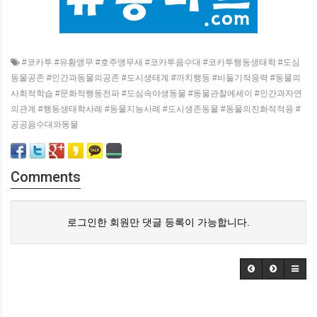
#코카투 #유황앵무 #호주앵무새 #코카투음수대 #코카투행동생태학 #도심
동물공존 #인간과동물의공존 #도시생태계 #까치행동 #비둘기적응력 #동물의
사회적학습 #문화적행동전파 #도심속야생동물 #동물관찰에세이 #인간과자연
의관계 #행동생태학사례 #동물지능사례 #도시생존동물 #동물의진화적적응 #
공공음수대와동물
Comments
로그인한 회원만 댓글 등록이 가능합니다.