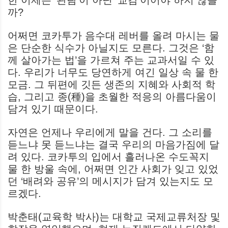
까?
어쩌면 코카투가 음수대 레버를 올려 마시는 물
은 단순한 식수가 아닐지도 모른다. 그것은 ‘함
께 살아가는 법’을 가르쳐 주는 교과서일 수 있
다. 우리가 너무도 당연하게 여긴 일상 속 물 한
모금. 그 뒤편에 깃든 생존의 지혜와 사회적 학
습, 그리고 종(種)을 초월한 적응의 아름다움이
담겨 있기 때문이다.
자연은 언제나 우리에게 말을 건다. 그 소리를
듣느냐 못 듣느냐는 결국 우리의 마음가짐에 달
려 있다. 코카투의 입에서 흘러나온 수도꼭지
물 한 방울 속에, 어쩌면 인간 사회가 잊고 있었
던 ‘배려와 공유’의 메시지가 담겨 있는지도 모
르겠다.
박춘태(교육학 박사)는 대학교 국제교류처장 및