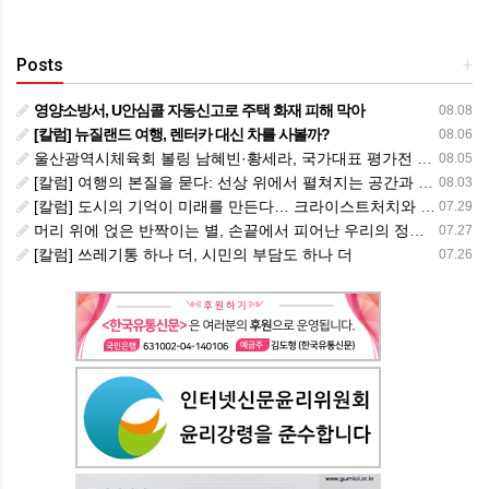
Posts
+
영양소방서, U안심콜 자동신고로 주택 화재 피해 막아
08.08
[칼럼] 뉴질랜드 여행, 렌터카 대신 차를 사볼까?
08.06
울산광역시체육회 볼링 남혜빈·황세라, 국가대표 평가전 통과… ‘아시아선수권 출전’
08.05
[칼럼] 여행의 본질을 묻다: 선상 위에서 펼쳐지는 공간과 사람, 그리고 미식의 미학
08.03
[칼럼] 도시의 기억이 미래를 만든다… 크라이스트처치와 한국 도시가 주는 교훈
07.29
머리 위에 얹은 반짝이는 별, 손끝에서 피어난 우리의 정체성
07.27
[칼럼] 쓰레기통 하나 더, 시민의 부담도 하나 더
07.26