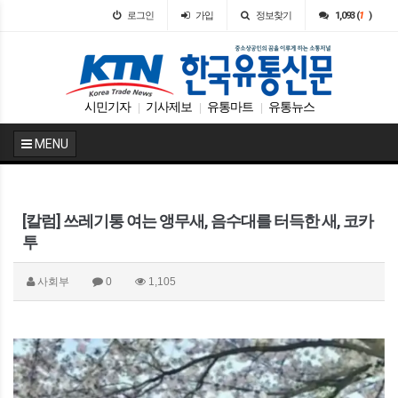
로그인
가입
정보찾기
1,093 (
1
)
시민기자
기사제보
유통마트
유통뉴스
|
|
|
MENU
[칼럼] 쓰레기통 여는 앵무새, 음수대를 터득한 새, 코카
투
사회부
0
1,105