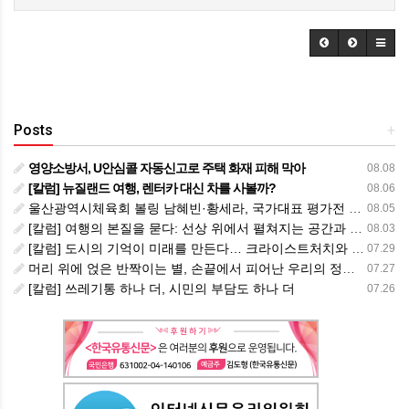
Posts
+
영양소방서, U안심콜 자동신고로 주택 화재 피해 막아
08.08
[칼럼] 뉴질랜드 여행, 렌터카 대신 차를 사볼까?
08.06
울산광역시체육회 볼링 남혜빈·황세라, 국가대표 평가전 통과… ‘아시아선수권 출전’
08.05
[칼럼] 여행의 본질을 묻다: 선상 위에서 펼쳐지는 공간과 사람, 그리고 미식의 미학
08.03
[칼럼] 도시의 기억이 미래를 만든다… 크라이스트처치와 한국 도시가 주는 교훈
07.29
머리 위에 얹은 반짝이는 별, 손끝에서 피어난 우리의 정체성
07.27
[칼럼] 쓰레기통 하나 더, 시민의 부담도 하나 더
07.26