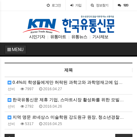
로그인
가입
정보찾기
920
시민기자
유통마트
유통뉴스
기사제보
|
|
|
MENU
제목
0.4%의 학생들에게만 허락된 과학고와 과학영재고에 입…
선비
7997
2016.04.27
한국유통신문 제휴 기업, 스마트시장 활성화를 위한 모빌…
선비
2792
2016.04.26
지역 명문 르네상스 미술학원 강도원규 원장, 청소년경찰…
선비
5317
2016.04.25