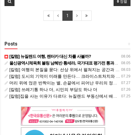
정렬
1
Posts
+
[칼럼] 뉴질랜드 여행, 렌터카 대신 차를 사볼까?
08.06
울산광역시체육회 볼링 남혜빈·황세라, 국가대표 평가전 통과… ‘아시아선수권 출전’
08.05
[칼럼] 여행의 본질을 묻다: 선상 위에서 펼쳐지는 공간과 사람, 그리고 미식의 미학
08.03
[칼럼] 도시의 기억이 미래를 만든다… 크라이스트처치와 한국 도시가 주는 교훈
07.29
머리 위에 얹은 반짝이는 별, 손끝에서 피어난 우리의 정체성
07.27
[칼럼] 쓰레기통 하나 더, 시민의 부담도 하나 더
07.26
[칼럼]집을 사는 이유가 다르다: 뉴질랜드 부동산에서 배운 다섯 가지 교훈
07.25