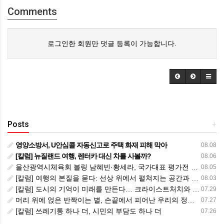
Comments
로그인한 회원만 댓글 등록이 가능합니다.
Posts
+
영양소방서, U안심콜 자동신고로 주택 화재 피해 막아
08.08
[칼럼] 뉴질랜드 여행, 렌터카 대신 차를 사볼까?
08.06
울산광역시체육회 볼링 남혜빈·황세라, 국가대표 평가전 통과… ‘아시아선수권 출전’
08.05
[칼럼] 여행의 본질을 묻다: 선상 위에서 펼쳐지는 공간과 사람, 그리고 미식의 미학
08.03
[칼럼] 도시의 기억이 미래를 만든다… 크라이스트처치와 한국 도시가 주는 교훈
07.29
머리 위에 얹은 반짝이는 별, 손끝에서 피어난 우리의 정체성
07.27
[칼럼] 쓰레기통 하나 더, 시민의 부담도 하나 더
07.26