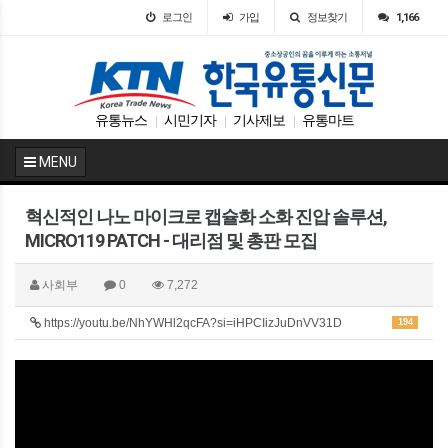
로그인
가입
정보찾기
1,166
유통뉴스
시민기자
기사제보
유통마트
|
|
|
MENU
혁신적인 나노 마이크로 캡슐화 소화 진압 솔루션,
MICRO119 PATCH - 대리점 및 총판 모집
사회부
0
7,272
https://youtu.be/NhYWHl2qcFA?si=iHPCIizJuDnVV31D
194