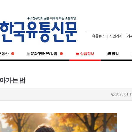
유통뉴스
시민기자
기
|
|
부동산
문화/인터뷰/칼럼
상품정보
창업
 살아가는 법
2025.01.1