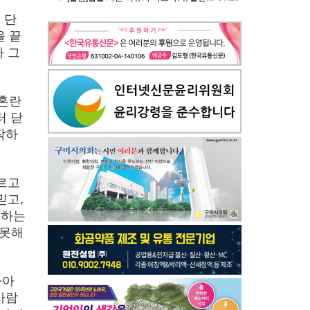
 단
을 끝
 그
 혼란
터 닫
작하
르고
믿고,
존하는
 못해
나아
사람