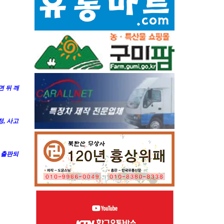
면 뒤 깨
, 사고
 출판되