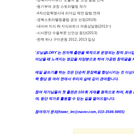
-동기부여 코칭 스토리텔링 작가
-4차산업혁명시대 리더십 제언 칼럼 연재
-경북스토리텔링클럽 공모 선정(2019)
-네이버 지식 iN 지식파트너 자원상담원(2013~)
-시사문단 수필부문 신인상 등단(2013)
-한책 하나 구미운동 2012, 2013 입상
'모닝글LORY'는 전자책 출판을 목적으로 운영되는 창작 코너입
어났을 때 느껴지는 영감을 자양분으로 하여 가공된 창작글을 
매일 글쓰기를 하는 것은 단순히 문장력을 향상시키는 것 이상의
력 향상 등 여러 면에서 우리의 삶에 깊이 관여합니다.
참여 작가님들의 첫 출판은 100회 게재를 원칙으로 하며, 최종
며, 등단 작가로 활동할 수 있는 길을 열어드립니다.
참여작가 문의(fower_im@naver.com, 010-3546-9865)