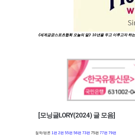
《세계금궁스포츠협회 오늘의 말》10년을 두고 이루고자 하는 목표는
[모닝글LORY(2024) 글 모음]
철학/평론
1편
2편
55편
56편
73편
75편
77편
79편