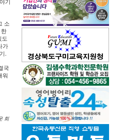
이야기
그 소
 한
있도
다가
기.
결국
배워
운 희