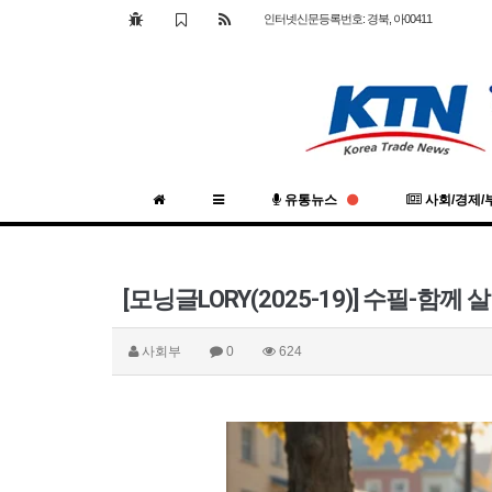
인터넷신문등록번호: 경북, 아00411
유통뉴스
사회/경제/
[모닝글LORY(2025-19)] 수필-함께
사회부
0
624