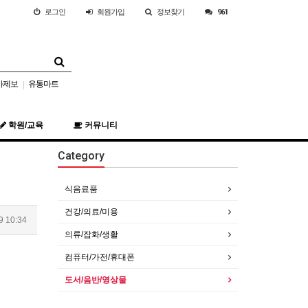
로그인
회원
가입
정보찾기
961
사제보
유통마트
|
학원/교육
커뮤니티
Category
식음료품
건강/의료/미용
9 10:34
의류/잡화/생활
컴퓨터/가전/휴대폰
도서/음반/영상물