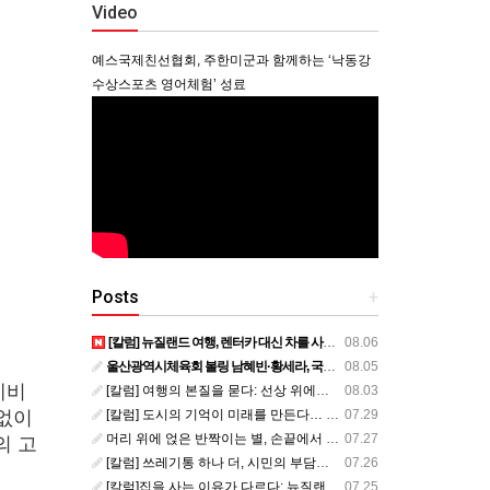
Video
예스국제친선협회, 주한미군과 함께하는 ‘낙동강
수상스포츠 영어체험’ 성료
Posts
+
[칼럼] 뉴질랜드 여행, 렌터카 대신 차를 사볼까?
08.06
울산광역시체육회 볼링 남혜빈·황세라, 국가대표 평가전 통과… ‘아시아선수권 출전’
08.05
레비
[칼럼] 여행의 본질을 묻다: 선상 위에서 펼쳐지는 공간과 사람, 그리고 미식의 미학
08.03
[칼럼] 도시의 기억이 미래를 만든다… 크라이스트처치와 한국 도시가 주는 교훈
07.29
끝없이
머리 위에 얹은 반짝이는 별, 손끝에서 피어난 우리의 정체성
07.27
의 고
[칼럼] 쓰레기통 하나 더, 시민의 부담도 하나 더
07.26
[칼럼]집을 사는 이유가 다르다: 뉴질랜드 부동산에서 배운 다섯 가지 교훈
07.25