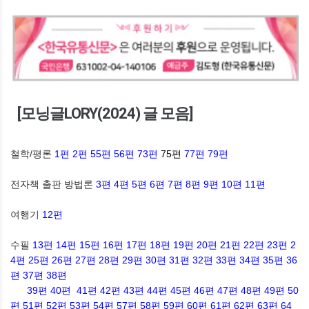
[모닝글LORY(2024) 글 모음]
철학/평론
1편
2편
55편
56편
73편
75편
77편
79편
전자책 출판 방법론
3편
4편
5편
6편
7편
8편
9편
10편
11편
여행기
12편
수필
13편
14편
15편
16편
17편
18편
19편
20편
21편
22편
23편
2
4편
25편
26편
27편
28편
29편
30편
31편
32편
33편
34편
35편
36
편
37편
38편
39편
40편
41편
42편
43편
44편
45편
46편
47편
48편
49편
50
편
51편
52편
53편
54편
57편
58편
59편
60편
61편
62편
63편
64