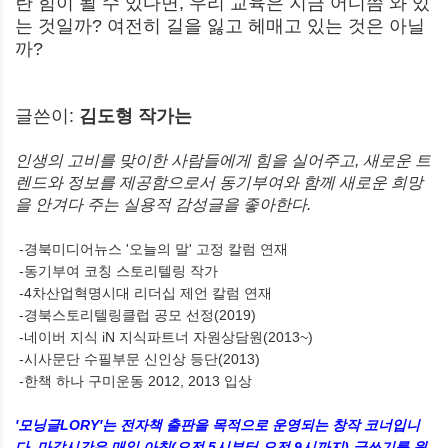
란 힘이 될 수 있다면, 우리 교육은 지금 어디쯤 와 있
는 것일까? 여전히 길을 잃고 헤매고 있는 것은 아닐
까?
글쓴이:
김도형 작가는
인생의 고비를 맞이한 사람들에게 힘을 실어주고, 새로운 트
렌드와 정보를 제공함으로서 동기부여와 함께 새로운 희망
을 안겨다 주는 실용적 감성글을 좋아한다.
-경북미디어뉴스 '오늘의 말' 고정 칼럼 연재
-동기부여 코칭 스토리텔링 작가
-4차산업혁명시대 리더십 제언 칼럼 연재
-경북스토리텔링클럽 공모 선정(2019)
-네이버 지식 iN 지식파트너 자원상담원(2013~)
-시사문단 수필부문 신인상 등단(2013)
-한책 하나 구미운동 2012, 2013 입상
'모닝글LORY'는 전자책 출판을 목적으로 운영되는 창작 코너입니
다. 마감시간은 매일 아침(오전 5시부터 오전 9시까지) 글쓰기를 원