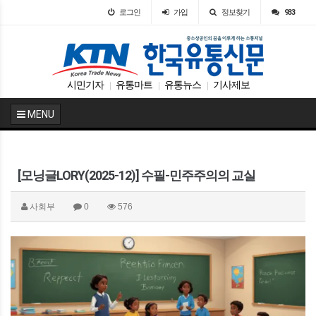
로그인
가입
정보찾기
933
시민기자
유통마트
유통뉴스
기사제보
|
|
|
MENU
[모닝글LORY(2025-12)] 수필-민주주의의 교실
사회부
0
576