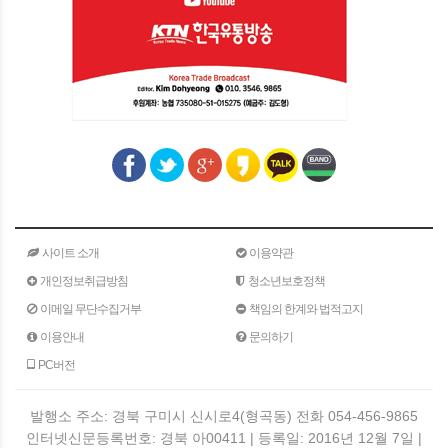
사이트 소개
이용약관
개인정보취급방침
청소년보호정책
이메일 무단수집거부
책임의 한계와 법적고지
이용안내
문의하기
PC버전
발행소 주소: 경북 구미시 신시로4(형곡동) 전화 054-456-9865
인터넷신문등록번호: 경북 아00411 | 등록일: 2016년 12월 7일 |