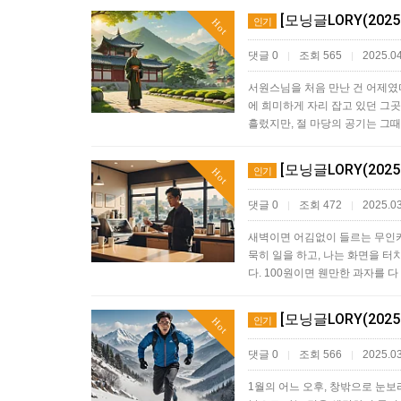
[모닝글LORY(202
인기
Hot
댓글 0
조회 565
2025.04
|
|
서원스님을 처음 만난 건 어제였다
에 희미하게 자리 잡고 있던 그
흘렀지만, 절 마당의 공기는 그
[모닝글LORY(202
인기
Hot
댓글 0
조회 472
2025.03
|
|
새벽이면 어김없이 들르는 무인카페
묵히 일을 하고, 나는 화면을 터
다. 100원이면 웬만한 과자를 
[모닝글LORY(202
인기
Hot
댓글 0
조회 566
2025.03
|
|
1월의 어느 오후, 창밖으로 눈보