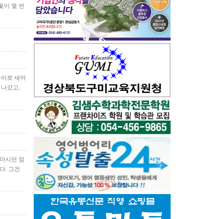
꽃이 몇 번
사이로 새어
 나갔고,
 마시던 엄
다. 그건