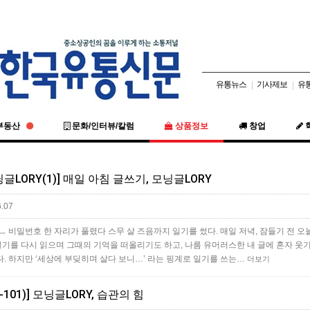
유통뉴스
기사제보
유
|
|
부동산
문화/인터뷰/칼럼
상품정보
창업
LORY(1)] 매일 아침 글쓰기, 모닝글LORY
.07
 ㅡ 비밀번호 한 자리가 풀렸다 스무 살 즈음까지 일기를 썼다. 매일 저녁, 잠들기 전 오
일기를 다시 읽으며 그때의 기억을 떠올리기도 하고, 나름 유머러스한 내 글에 혼자 웃기
. 하지만 ‘세상에 부딪히며 살다 보니…’ 라는 핑계로 일기를 쓰는…
더보기
-101)] 모닝글LORY, 습관의 힘