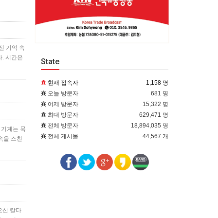
전 기억 속
. 시간은
State
현재 접속자
1,158 명
오늘 방문자
681 명
어제 방문자
15,322 명
최대 방문자
629,471 명
전체 방문자
18,894,035 명
 기계는 묵
전체 게시물
44,567 개
릿속을 스친
오산 칼다