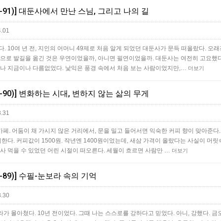
5-91)] 대둔사에서 만난 스님, 그리고 나의 길
.01
. 10여 년 전, 지인의 어머니 49제로 처음 알게 되었던 대둔사가 문득 떠올랐다. 오래
곳으로 발길을 옮긴 것은 우연이었을까, 아니면 필연이었을까. 대둔사는 여전히 고요했다
때나 지금이나 다름없었다. 낯익은 풍경 속에서 처음 보는 사람이었지만,…
더보기
5-90)] 변화하는 시대, 변하지 않는 삶의 무게
.31
. 어둠이 채 가시지 않은 거리에서, 문을 밀고 들어서면 익숙한 커피 향이 맞아준다.
치한다. 커피값이 1500원. 작년엔 1400원이었는데, 새삼 가격이 올랐다는 사실이 머
다 사 먹을 수 있었던 어린 시절이 떠오른다. 세월이 흐르면 사람만 …
더보기
5-89)] 수필-눈보라 속의 기억
.30
라가 몰아쳤다. 10년 전이었다. 그때 나는 스스로를 강하다고 믿었다. 아니, 강했다. 금