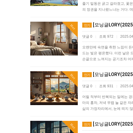
줄기 밑동은 굵고 갈라졌고, 꽃은
의 정권을 지나왔느냐는 거다. 
[모닝글LORY(202
인기
Hot
댓글 0
조회 972
2025.04
|
|
오랜만에 숙면을 취한 느낌이 든다
드는 빛은 평온했다. 이런 날은 
손끝으로 느껴지는 공기조차 어제
[모닝글LORY(202
인기
Hot
댓글 0
조회 931
2025.04
|
|
어릴 적부터 반복되는 일에는 경
마의 홍차, 저녁 무렵 늘 같은 
삶의 가장자리에서, 눈에 띄지 
[모닝글LORY(202
인기
Hot