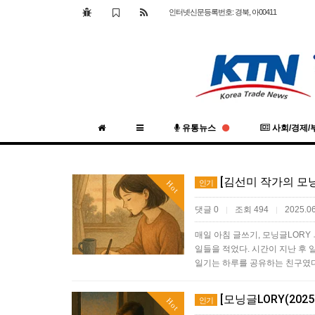
인터넷신문등록번호: 경북, 아00411
유통뉴스
사회/경제/
[김선미 작가의 모닝글
인기
Hot
댓글 0
조회 494
2025.06
|
|
매일 아침 글쓰기, 모닝글LORY
일들을 적었다. 시간이 지난 후 
일기는 하루를 공유하는 친구였다
[모닝글LORY(2025
인기
Hot