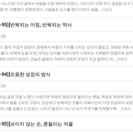
 가느다란 가지 끝에서 바람을 모른 체하며 피었다. 그러니까, 이제 와서 궁금한 건 이 
며칠 전, 대통령이 탄핵되었다. 사람들은 뉴스를 본다기보다, 숨을…
더보기
5-95)]반복되는 아침, 반복되는 역사
.05
. 몸이 무겁지 않았다. 창밖에서 바람이 가지를 스치는 소리가 들렸고, 오래된 커튼 
드물다. 새벽에 눈을 뜨면, 대개는 눈꺼풀 속에서부터 시작되는 지루함이 온몸으로 번져
와 다르지 않았다. 오늘은 달랐다. 어쩐지 내면의 무게가 조금 덜하다. 어…
더보기
5-94)]조용한 성장의 방식
.04
외심 같은 것을 느꼈다. 아침이면 부엌의 창문으로 들어오는 햇살, 똑같은 찻잔에 따라
자리에서 털을 고르던 고양이. 단순하고 반복적인 것들이 어째서인지 가장 진실되어 보였
않게 나를 길들이고 있었다. 나이가 들면서 나는 내 뇌가 무언가를 반복할수록…
더보기
5-93)]보이지 않는 손, 흔들리는 저울