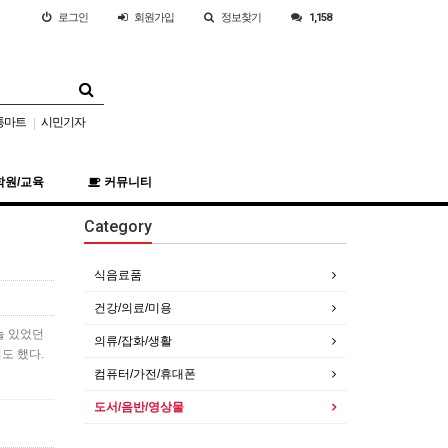
로그인
회원
가입
정보찾기
1,158
통마트
시민기자
|
학원/교육
커뮤니티
Category
식음료품
건강/의료/미용
늘 있었던
의류/잡화/생활
도 했다.
컴퓨터/가전/휴대폰
도서/음반/영상물