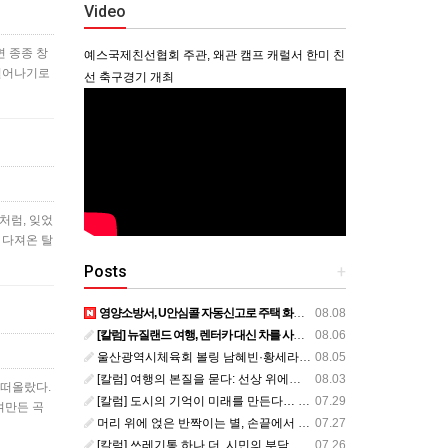
Video
면 종종 창
예스국제친선협회 주관, 왜관 캠프 캐럴서 한미 친
 일어나기로
선 축구경기 개최
처럼, 잊었
 다져온 탈
Posts
+
영양소방서, U안심콜 자동신고로 주택 화재 피해 막아
08.08
[칼럼] 뉴질랜드 여행, 렌터카 대신 차를 사볼까?
08.06
울산광역시체육회 볼링 남혜빈·황세라, 국가대표 평가전 통과… ‘아시아선수권 출전’
08.05
[칼럼] 여행의 본질을 묻다: 선상 위에서 펼쳐지는 공간과 사람, 그리고 미식의 미학
08.03
 떠올랐다.
[칼럼] 도시의 기억이 미래를 만든다… 크라이스트처치와 한국 도시가 주는 교훈
07.29
여만든 곡
머리 위에 얹은 반짝이는 별, 손끝에서 피어난 우리의 정체성
07.27
[칼럼] 쓰레기통 하나 더, 시민의 부담도 하나 더
07.26