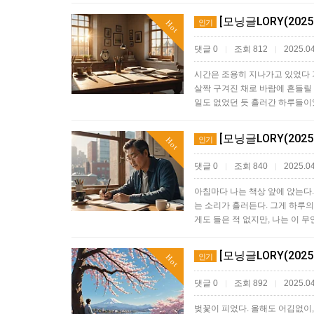
[모닝글LORY(202
인기
Hot
댓글 0
조회 812
2025.04
|
|
시간은 조용히 지나가고 있었다 
살짝 구겨진 채로 바람에 흔들릴 
일도 없었던 듯 흘러간 하루들이었
[모닝글LORY(202
인기
Hot
댓글 0
조회 840
2025.04
|
|
아침마다 나는 책상 앞에 앉는다.
는 소리가 흘러든다. 그게 하루의
게도 들은 적 없지만, 나는 이 
[모닝글LORY(202
인기
Hot
댓글 0
조회 892
2025.04
|
|
벚꽃이 피었다. 올해도 어김없이,