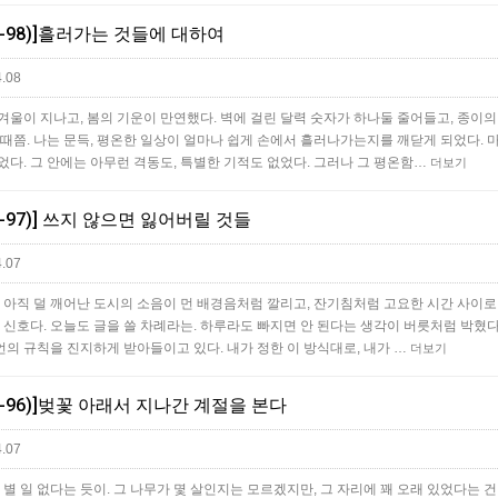
5-98)]흘러가는 것들에 대하여
.08
겨울이 지나고, 봄의 기운이 만연했다. 벽에 걸린 달력 숫자가 하나둘 줄어들고, 종이
때쯤. 나는 문득, 평온한 일상이 얼마나 쉽게 손에서 흘러나가는지를 깨닫게 되었다. 
다. 그 안에는 아무런 격동도, 특별한 기적도 없었다. 그러나 그 평온함…
더보기
5-97)] 쓰지 않으면 잃어버릴 것들
.07
 아직 덜 깨어난 도시의 소음이 먼 배경음처럼 깔리고, 잔기침처럼 고요한 시간 사이로
 신호다. 오늘도 글을 쓸 차례라는. 하루라도 빠지면 안 된다는 생각이 버릇처럼 박혔다
무언의 규칙을 진지하게 받아들이고 있다. 내가 정한 이 방식대로, 내가 …
더보기
5-96)]벚꽃 아래서 지나간 계절을 본다
.07
 별 일 없다는 듯이. 그 나무가 몇 살인지는 모르겠지만, 그 자리에 꽤 오래 있었다는 건