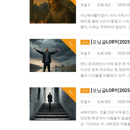
댓글 0
조회 412
2025.06
|
|
지난해 8월이었다. 아직 더위가 
밖으로 벌레 소리가 들렸고, 나는
했다. 이유는 뚜렷하지 않았다. 
[모닝글LORY(2025
인기
Hot
댓글 0
조회 938
2025.04
|
|
앤디 듀프레인이 비에 젖은 채 두
다가도 문득 떠오르는 한 장면처럼
출의 시간들을 떠올린다. 단지 
[모닝글LORY(202
인기
Hot
댓글 0
조회 832
2025.04
|
|
새벽이었다. 건물 안은 어두웠고,
단단한 화강석이 사람들의 발걸음에
선. 기도하는 이, 내려앉은 마음