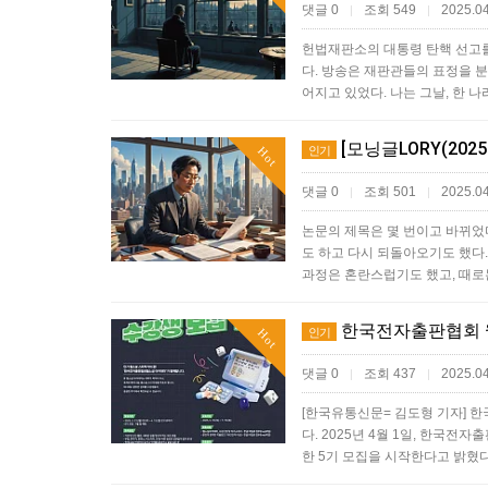
댓글 0
조회 549
2025.04
|
|
헌법재판소의 대통령 탄핵 선고를
다. 방송은 재판관들의 표정을 
어지고 있었다. 나는 그날, 한 
[모닝글LORY(2025
인기
Hot
댓글 0
조회 501
2025.04
|
|
논문의 제목은 몇 번이고 바뀌었
도 하고 다시 되돌아오기도 했다.
과정은 혼란스럽기도 했고, 때로
한국전자출판협회 웹
인기
Hot
댓글 0
조회 437
2025.04
|
|
[한국유통신문= 김도형 기자] 한
다. 2025년 4월 1일, 한국
한 5기 모집을 시작한다고 밝혔다