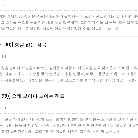
.07
미처 가시지 않은, 기온은 높은데도 해가 짧아지는 게 느껴지던 그런 시기였다. 아침이
 그 소리를 듣고도 눈을 감은 채로 누워 있곤 했다. 그러다가 어느 날 문득, 조금 일찍
그냥 그렇게 해보고 싶었다. 처음엔 이상한 일이었다. 아직 어둠이 …
더보기
-100)] 창살 없는 감옥
.10
 팔을 벌리며 하늘을 바라보는 장면은 이따금 내 머릿속을 불쑥 찾아온다. 오래된 기억
. 나는 그가 교도소장을 향해 던졌던 조용한 반항과, 아무도 몰랐던 계획 아래 조용히
그가 자유로워졌기 때문만은 아니다. 그는 교도소라는 물리적 공간에서 벗어났…
더보기
5-99)] 오래 보아야 보이는 것들
.09
 계단은 차가웠다. 사무실이 있는 3층까지 천천히 오르며, 문득 오래전 본 절의 계단이
 닳아 움푹 패여 있었다.수만, 수천, 아니 수백만, 어쩌면 수천만 번의 오고 감이 쌓
을 안고 올라간 이, 침묵으로 다녀간 이들의 시간이 그 안에 남아 있…
더보기