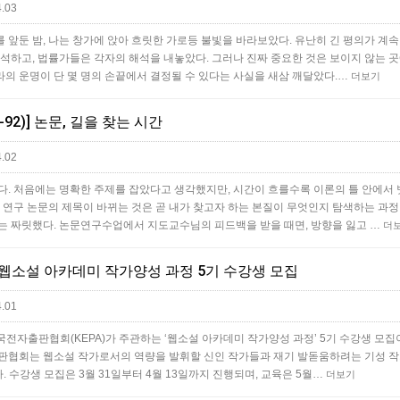
.03
 앞둔 밤, 나는 창가에 앉아 흐릿한 가로등 불빛을 바라보았다. 유난히 긴 평의가 계
분석하고, 법률가들은 각자의 해석을 내놓았다. 그러나 진짜 중요한 것은 보이지 않는 
나라의 운명이 단 몇 명의 손끝에서 결정될 수 있다는 사실을 새삼 깨달았다.…
더보기
-92)] 논문, 길을 찾는 시간
.02
다. 처음에는 명확한 주제를 잡았다고 생각했지만, 시간이 흐를수록 이론의 틀 안에서
 연구 논문의 제목이 바뀌는 것은 곧 내가 찾고자 하는 본질이 무엇인지 탐색하는 과정
는 짜릿했다. 논문연구수업에서 지도교수님의 피드백을 받을 때면, 방향을 잃고 …
더
소설 아카데미 작가양성 과정 5기 수강생 모집
.01
국전자출판협회(KEPA)가 주관하는 ‘웹소설 아카데미 작가양성 과정’ 5기 수강생 모집
전자출판협회는 웹소설 작가로서의 역량을 발휘할 신인 작가들과 재기 발돋움하려는 기성 
. 수강생 모집은 3월 31일부터 4월 13일까지 진행되며, 교육은 5월…
더보기