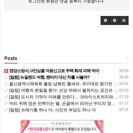
로그인한 회원만 댓글 등록이 가능합니다.
Posts
+
영양소방서, U안심콜 자동신고로 주택 화재 피해 막아
08.08
[칼럼] 뉴질랜드 여행, 렌터카 대신 차를 사볼까?
08.06
울산광역시체육회 볼링 남혜빈·황세라, 국가대표 평가전 통과… ‘아시아선수권 출전’
08.05
[칼럼] 여행의 본질을 묻다: 선상 위에서 펼쳐지는 공간과 사람, 그리고 미식의 미학
08.03
[칼럼] 도시의 기억이 미래를 만든다… 크라이스트처치와 한국 도시가 주는 교훈
07.29
머리 위에 얹은 반짝이는 별, 손끝에서 피어난 우리의 정체성
07.27
[칼럼] 쓰레기통 하나 더, 시민의 부담도 하나 더
07.26