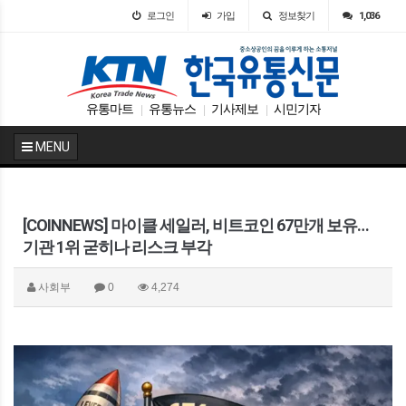
로그인
가입
정보찾기
1,036
유통마트
유통뉴스
기사제보
시민기자
|
|
|
MENU
[COINNEWS] 마이클 세일러, 비트코인 67만개 보유…
기관 1위 굳히나 리스크 부각
사회부
0
4,274