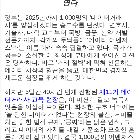
연다
정부는 2025년까지 1,000명의 '데이터거래
사'를 양성하겠다는 승부수를 던졌다. 변호사,
기술사, 대학 교수부터 국방, 금융, 신약 개발
전문가까지, 각계의 두뇌들이 '데이터 어벤저
스'라는 이름 아래 속속 집결하고 있다. 국가가
공들여 소집한 이 최정예 부대에게 주어진 미션
은 명확하다. 바로 '거래 절벽'에 막혀 신음하는
데이터 시장의 혈관을 뚫고, 대한민국 경제의
새로운 심장을 뛰게 하는 것이다.
하지만 5일간 40시간 넘게 진행된
제11기 데이
터거래사 교육 현장
은, 이 미션이 결코 녹록지
않음을 여실히 보여준다. 화려한 구호 너머에는
'쓸 만한 데이터가 없다'는 현장의 불신, 거미줄
처럼 얽힌 법적 규제, '공짜'라는 낡은 인식, 그
리고 데이터의 가치를 매길 기준조차 모호한 혼
돈이 자리 잡고 있다. 결국 1,000명의 어벤저스