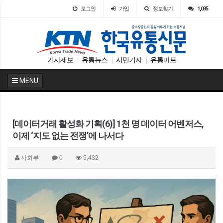
로그인
가입
정보찾기
1,035
기사제보
유통뉴스
시민기자
유통마트
|
|
|
MENU
[데이터거래 활성화 기획(6)] 1천 명 데이터 어벤저스,
이제 ‘지도 없는 전쟁’에 나서다
사회부
0
5,432