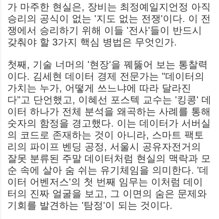
가 마주한 현실은, 장비는 최정예일지언정 아직
승리의 공식이 없는 '지도 없는 전쟁'이다. 이 전
쟁에서 승리하기 위해 이들 '전사'들이 반드시
갖춰야 할 3가지 핵심 병법은 무엇인가.
첫째, 기술 너머의 '현장'을 꿰뚫어 보는 통찰력
이다. 김세현 데이터 경제 전문가는 "데이터의
가치는 누가, 어떻게 쓰느냐에 따라 달라진
다"고 단언했고, 이혜선 포스텍 교수는 '킹콩' 데
이터 하나가 전체 분석을 왜곡하는 사례를 통해
숫자의 함정을 경고했다. 이는 데이터가 서버실
의 코드로 존재하는 것이 아니라, 스마트 팩토
리의 파이프 벤딩 공정, 서울시 공유자전거의
잘못 분류된 주말 데이터처럼 현실의 맥락과 모
순 속에 살아 숨 쉬는 유기체임을 의미한다. '데
이터 어벤저스'의 첫 번째 임무는 이처럼 데이
터의 진짜 얼굴을 보고, 그 이면의 숨은 문제와
기회를 발견하는 '탐정'이 되는 것이다.