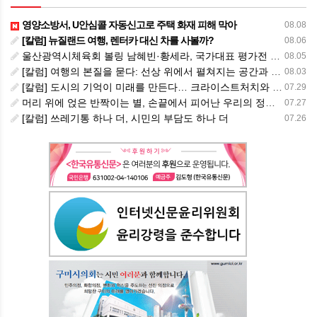
영양소방서, U안심콜 자동신고로 주택 화재 피해 막아
08.08
[칼럼] 뉴질랜드 여행, 렌터카 대신 차를 사볼까?
08.06
울산광역시체육회 볼링 남혜빈·황세라, 국가대표 평가전 통과… ‘아시아선수권 출전’
08.05
[칼럼] 여행의 본질을 묻다: 선상 위에서 펼쳐지는 공간과 사람, 그리고 미식의 미학
08.03
[칼럼] 도시의 기억이 미래를 만든다… 크라이스트처치와 한국 도시가 주는 교훈
07.29
머리 위에 얹은 반짝이는 별, 손끝에서 피어난 우리의 정체성
07.27
[칼럼] 쓰레기통 하나 더, 시민의 부담도 하나 더
07.26