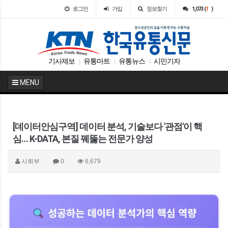
로그인
가입
정보찾기
1,073 (
1
)
기사제보
유통마트
유통뉴스
시민기자
|
|
|
MENU
[데이터안심구역] 데이터 분석, 기술보다 '관점'이 핵
심… K-DATA, 본질 꿰뚫는 전문가 양성
사회부
0
6,679