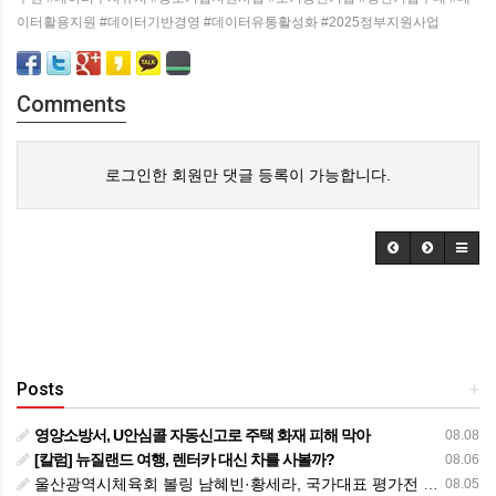
이터활용지원 #데이터기반경영 #데이터유통활성화 #2025정부지원사업
Comments
로그인한 회원만 댓글 등록이 가능합니다.
Posts
+
영양소방서, U안심콜 자동신고로 주택 화재 피해 막아
08.08
[칼럼] 뉴질랜드 여행, 렌터카 대신 차를 사볼까?
08.06
울산광역시체육회 볼링 남혜빈·황세라, 국가대표 평가전 통과… ‘아시아선수권 출전’
08.05