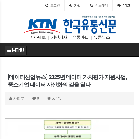
로그인
가입
정보찾기
1,173
기사제보
시민기자
유통마트
유통뉴스
|
|
|
MENU
[데이터산업뉴스] 2025년 데이터 가치평가 지원사업,
중소기업 데이터 자산화의 길을 열다
사회부
0
6,775