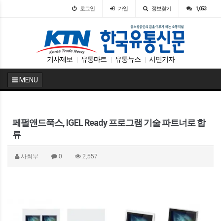
로그인
가입
정보찾기
1,053
기사제보
유통마트
유통뉴스
시민기자
|
|
|
MENU
페펄앤드푹스, IGEL Ready 프로그램 기술 파트너로 합
류
사회부
0
2,557