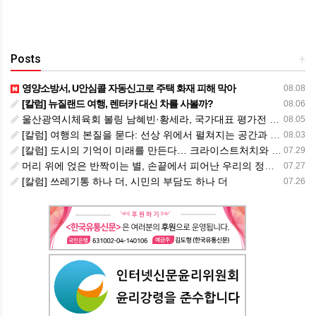
Posts
+
영양소방서, U안심콜 자동신고로 주택 화재 피해 막아
08.08
[칼럼] 뉴질랜드 여행, 렌터카 대신 차를 사볼까?
08.06
울산광역시체육회 볼링 남혜빈·황세라, 국가대표 평가전 통과… ‘아시아선수권 출전’
08.05
[칼럼] 여행의 본질을 묻다: 선상 위에서 펼쳐지는 공간과 사람, 그리고 미식의 미학
08.03
[칼럼] 도시의 기억이 미래를 만든다… 크라이스트처치와 한국 도시가 주는 교훈
07.29
머리 위에 얹은 반짝이는 별, 손끝에서 피어난 우리의 정체성
07.27
[칼럼] 쓰레기통 하나 더, 시민의 부담도 하나 더
07.26