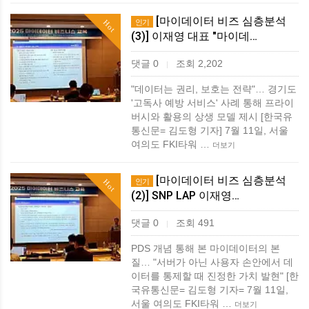
[마이데이터 비즈 심층분석
인기
Hot
(3)] 이재영 대표 "마이데…
댓글 0
조회 2,202
|
"데이터는 권리, 보호는 전략"… 경기도
'고독사 예방 서비스' 사례 통해 프라이
버시와 활용의 상생 모델 제시 [한국유
통신문= 김도형 기자] 7월 11일, 서울
여의도 FKI타워 …
더보기
[마이데이터 비즈 심층분석
인기
Hot
(2)] SNP LAP 이재영…
댓글 0
조회 491
|
PDS 개념 통해 본 마이데이터의 본
질… "서버가 아닌 사용자 손안에서 데
이터를 통제할 때 진정한 가치 발현" [한
국유통신문= 김도형 기자= 7월 11일,
서울 여의도 FKI타워 …
더보기