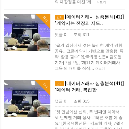
의 대장정을 마친 '제…
더보기
[데이터거래사 심층분석(42)]
인기
Hot
"계약서는 전장의 지도…
댓글 0
조회 311
|
"을의 입장에서 겪은 불리한 계약 경험
공유…표준계약서 기반으로 맞춤형 '특
약' 활용 필수" [한국유통신문= 김도형
기자] 7월 4일, '제11기 데이터거래사
교육'의 대미를 장식…
더보기
[데이터거래사 심층분석(41)]
인기
Hot
"데이터 거래, 복잡한…
댓글 0
조회 315
|
"첫 만남에선 신뢰, 두 번째엔 계약서,
세 번째엔 거래 성사…'빠른 호흡'이 중
요" [한국유통신문= 김도형 기자] 7월 4