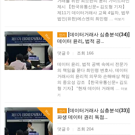
거래를 위한 최소한의 윤리 가이드라인
제시 【한국유통신문= 김도형 기자】
제11기 데이터거래사 교육 4일차, 법무
법인(유한)에스엔의 최민령 …
더보기
[데이터거래사 심층분석(34)]
인기
Hot
데이터 윤리, 법적 공…
댓글 0
조회 166
|
데이터 윤리, 법적 공백 속에서 전문가
의 책임을 묻다 최민령 변호사, 데이터
거래사의 윤리적 의무와 손해배상 책임
의 중요성 강조 【한국유통신문= 김도
형 기자】 "현재 데이터 거래에 …
더보
기
[데이터거래사 심층분석(33)]
인기
Hot
파생 데이터 권리 독점…
댓글 0
조회 204
|