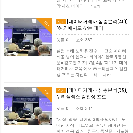
일 '제11기 데이터거래사 교육'의 마지
막 세션 데이터 …
더보기
[데이터거래사 심층분석(40)]
인기
Hot
"해외에서도 찾는 데이…
댓글 0
조회 367
|
실전 거래 노하우 전수… "단순 데이터
제공 넘어 협력자 되어야" [한국유통신
문= 김도형 기자] 7월 4일 '제11기 데이
터거래사 교육'에서 ㈜누리플렉스 김진
성 프로는 자신의 노하…
더보기
[데이터거래사 심층분석(39)]
인기
Hot
누리플렉스 김진성 프로…
댓글 0
조회 387
|
"시장, 역량, 타이밍 3박자 맞아야…도
메인 지식, 네트워크, 커뮤니케이션 능
력이 성공 열쇠" [한국유통신문= 김도형