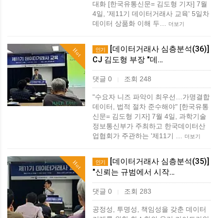
대화 [한국유통신문= 김도형 기자] 7월
4일, '제11기 데이터거래사 교육' 5일차
데이터 상품화 이해 두…
더보기
[데이터거래사 심층분석(36)]
인기
Hot
CJ 김도형 부장 "데…
댓글 0
조회 248
|
"수요자 니즈 파악이 최우선…가명결합
데이터, 법적 절차 준수해야" [한국유통
신문= 김도형 기자] 7월 4일, 과학기술
정보통신부가 주최하고 한국데이터산
업협회가 주관하는 '제11기 …
더보기
[데이터거래사 심층분석(35)]
인기
Hot
"신뢰는 규범에서 시작…
댓글 0
조회 283
|
공정성, 투명성, 책임성을 갖춘 데이터