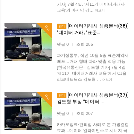
기자] 7월 4일, '제11기 데이터거래사
교육'의 마지막 강…
더보기
[데이터거래사 심층분석(38)]
인기
Hot
"데이터 거래, '표준…
댓글 0
조회 285
|
과기정통부, 작년 10월 5종 표준계약서
배포…거래 형태 따라 맞춤 적용 가능
[한국유통신문= 김도형 기자] 7월 4일
'제11기 데이터거래사 교육'에서 CJ올
리브네트웍스 김도형 …
더보기
[데이터거래사 심층분석(37)]
인기
Hot
김도형 부장 "데이터 …
댓글 0
조회 207
|
카카오뱅크·편의점 사례로 본 가명결합
효과…데이터 얼라이언스로 시너지 극