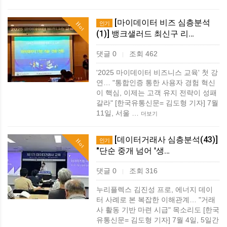
[마이데이터 비즈 심층분석
인기
Hot
(1)] 뱅크샐러드 최신구 리…
댓글 0
조회 462
|
'2025 마이데이터 비즈니스 교육' 첫 강
연… "통합인증 통한 사용자 경험 혁신
이 핵심, 이제는 고객 유지 전략이 성패
갈라" [한국유통신문= 김도형 기자] 7월
11일, 서울 …
더보기
[데이터거래사 심층분석(43)]
인기
Hot
"단순 중개 넘어 '생…
댓글 0
조회 316
|
누리플렉스 김진성 프로, 에너지 데이
터 사례로 본 복잡한 이해관계… "거래
사 활동 기반 마련 시급" 목소리도 [한국
유통신문= 김도형 기자] 7월 4일, 5일간