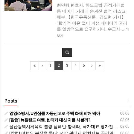
최민령 변호사, 하도급법·공정거래법
등 데이터 거래에 숨겨진 법적 리스크
해부 【한국유통신문= 김도형 기자】
"합리적 이유 없이 파생 데이터의 권리
를 일방적으로 요구하거나, 수급사…
더
보기
1
2
3
4
5
Posts
+
영양소방서, U안심콜 자동신고로 주택 화재 피해 막아
08.08
[칼럼] 뉴질랜드 여행, 렌터카 대신 차를 사볼까?
08.06
울산광역시체육회 볼링 남혜빈·황세라, 국가대표 평가전 통과… ‘아시아선수권 출전’
08.05
[칼럼] 여행의 본질을 묻다: 선상 위에서 펼쳐지는 공간과 사람, 그리고 미식의 미학
08.03