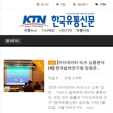
로그인
가입
정보찾기
1,156
유통뉴스
기사제보
시민기자
유통마트
|
|
|
MENU
[마이데이터 비즈 심층분석
인기
Hot
(4)] 한국법제연구원 정원준…
댓글 0
조회 2,490
|
'2025 마이데이터 비즈니스 교육' 강
연… "서비스 범위부터 데이터 종류까
지, 모든 것이 법률과 가이드라인에 근
거" [한국유통신문= 김도형 기자] 7월
11일, 서울 여의도 FK…
더보기