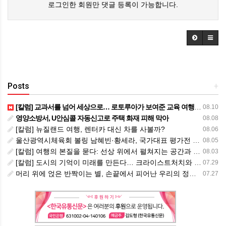
로그인한 회원만 댓글 등록이 가능합니다.
Posts
+
[칼럼] 교과서를 넘어 세상으로… 로토루아가 보여준 교육 여행의 가치
08.10
영양소방서, U안심콜 자동신고로 주택 화재 피해 막아
08.08
[칼럼] 뉴질랜드 여행, 렌터카 대신 차를 사볼까?
08.06
울산광역시체육회 볼링 남혜빈·황세라, 국가대표 평가전 통과… ‘아시아선수권 출전’
08.05
[칼럼] 여행의 본질을 묻다: 선상 위에서 펼쳐지는 공간과 사람, 그리고 미식의 미학
08.03
[칼럼] 도시의 기억이 미래를 만든다… 크라이스트처치와 한국 도시가 주는 교훈
07.29
머리 위에 얹은 반짝이는 별, 손끝에서 피어난 우리의 정체성
07.27