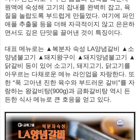
원액에 숙성해 고기의 잡내를 완벽히 잡고, 육
질을 놀랍도록 부드럽게 만들었다. 여기에 파인
애플 추출물 등을 더해 자극적이지 않고 은은하
면서도 깊은 단맛을 끌어낸 것이 특징이다.
대표 메뉴로는 ▲복분자 숙성 LA양념갈비 ▲소
양념불고기 ▲돼지왕구이 ▲돼지양념불고기 ▲
닭갈비 등이 있어 소고기, 돼지고기, 닭고기를
아우르는 다채로운 메뉴 라인업을 자랑한다. 또
한 “푹 고아낸 진한 육수와 부드러운 갈비”를 자
랑하는 왕갈비탕(900g)과 금화갈비탕 역시 든
든한 식사 메뉴로 큰 호응을 얻고 있다.