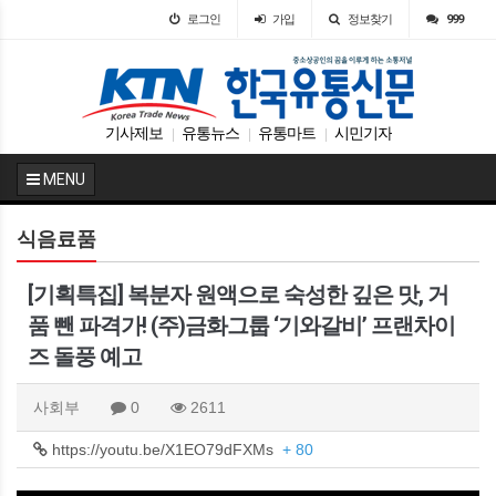
로그인
가입
정보찾기
999
기사제보
유통뉴스
유통마트
시민기자
|
|
|
MENU
식음료품
[기획특집] 복분자 원액으로 숙성한 깊은 맛, 거
품 뺀 파격가! (주)금화그룹 ‘기와갈비’ 프랜차이
즈 돌풍 예고
사회부
0
2611
https://youtu.be/X1EO79dFXMs
+ 80