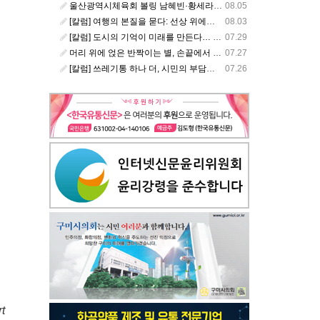
울산광역시체육회 볼링 남혜빈·황세라, 국가대표 평가전 통과… ‘아시아선수권 출전’
08.05
[칼럼] 여행의 본질을 묻다: 선상 위에서 펼쳐지는 공간과 사람, 그리고 미식의 미학
08.03
[칼럼] 도시의 기억이 미래를 만든다… 크라이스트처치와 한국 도시가 주는 교훈
07.29
머리 위에 얹은 반짝이는 별, 손끝에서 피어난 우리의 정체성
07.27
[칼럼] 쓰레기통 하나 더, 시민의 부담도 하나 더
07.26
t