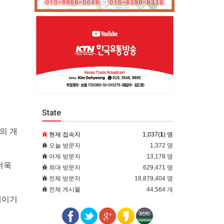
State
의 개
현재 접속자
1,037(
1
) 명
오늘 방문자
1,372 명
어제 방문자
13,178 명
더욱
최대 방문자
629,471 명
전체 방문자
18,879,404 명
전체 게시물
44,564 개
제이기