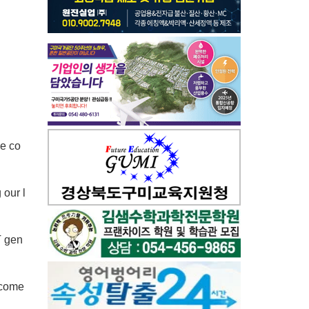
ve co
 our l
T gen
ercome