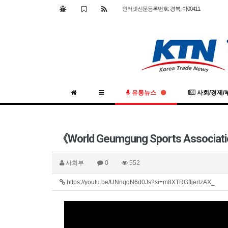
인터넷신문등록번호: 경북, 아00411
유통뉴스
사회/경제/
《World Geumgung Sports Associati
사회부
0
552
https://youtu.be/UNnqqN6d0Js?si=m8XTRGfIjerlzAX_