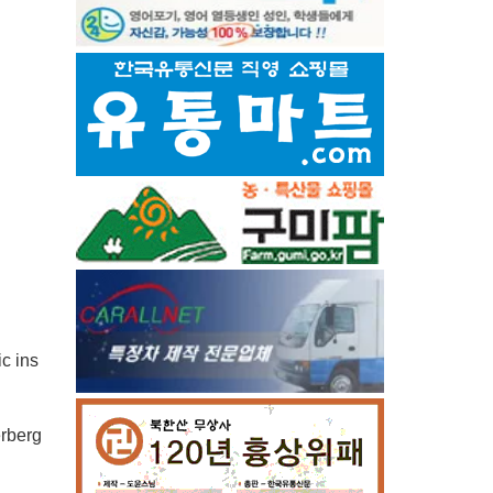
c ins
rberg