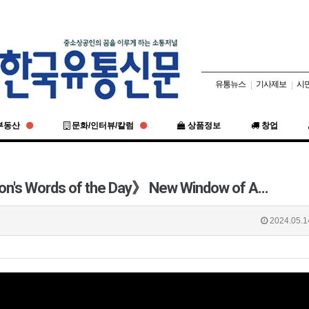
유통뉴스
기사제보
시
|
|
부동산
문화/인터뷰/칼럼
상품정보
창업
on's Words of the Day》 New Window of A…
2024.05.1