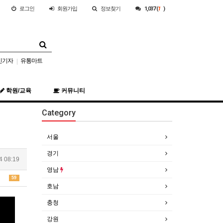
로그인
회원
가입
정보찾기
1,037 (
1
)
민기자
유통마트
|
학원/교육
커뮤니티
Category
서울
경기
4 08:19
영남
59
호남
충청
강원