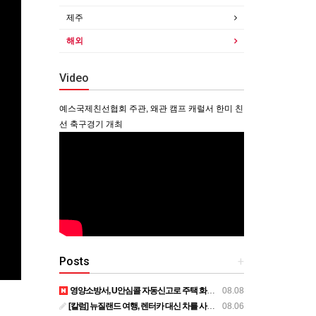
제주
해외
Video
예스국제친선협회 주관, 왜관 캠프 캐럴서 한미 친
선 축구경기 개최
Posts
+
영양소방서, U안심콜 자동신고로 주택 화재 피해 막아
08.08
[칼럼] 뉴질랜드 여행, 렌터카 대신 차를 사볼까?
08.06