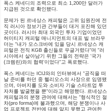
폭스 케네디의 조력으로 최소 1,200만 달러가
지급된 것으로 확인됐다.
문제가 된 르네상스 캐피털은 고위 임원진에 전
직 러시아 정보기관 간부들이 대거 포진해 있던
곳이다. 러시아 최대 외국인 투자 기업이었던
허미티지 캐피털 매니지먼트의 대표 빌 브라우
더는 "내가 모스크바에 있을 당시 르네상스 캐
피털은 전직 KGB 출신들로 우글거렸다"며 "러
시아에서 살아남기 위한 그들의 전략은 '국가
(크렘린)와의 협력'이었다"고 폭로했다.
폭스 케네디는 ICIJ와의 인터뷰에서 "공직을 떠
날 준비를 하던 중 헬리오스의 사장으로 임명됐
으며, 아버지를 도와 소비자 기술 스타트업 투
자처를 발굴했을 뿐"이라고 해명했다. 르네상스
캐피털과의 분쟁 관여에 대해서는 "형식적인 절
차(pro forma)에 불과했으며, 해당 분쟁이나 사
업 프로젝트 전반에 대해 알지 못했고 관여한