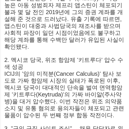
높은 아동 성범죄자 제프리 앱스틴이 체포되기
불과 몇 달 전인 2019년에 그의 증권 계좌를 개
설해 준 것으로 드러났다. 유출 기록에 따르면,
앱스틴이 대중과 사법당국의 재조사를 받으며
사회적 파장이 일던 시점이었음에도 불구하고
해당 계좌를 통해 수백만 달러가 유입된 사실이
확인됐다.
2. 멕시코 당국, 위조 항암제 '키트루다' 압수 수
색 성공
ICIJ의 '암의 미적분(Cancer Calculus)' 탐사 보
도로 가짜 항암제 시장의 실태가 폭로된 이후,
멕시코 당국이 대대적인 단속을 벌여 면역항암
제 '키트루다(Keytruda)'의 가짜 바이알(주사약
병)을 대거 압수했다. 이번 작전은 위조 의약품
소지 및 유통 혐의로 용의자들이 체포되고 관련
물품이 압수된 두 번째 정부 합동 작전이다.
3. "구인 구직 사이트 조심"… 채용 담당자로 위