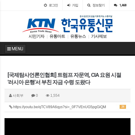
로그인
가입
정보찾기
1,468
시민기자
유통마트
유통뉴스
기사제보
|
|
|
MENU
[국제탐사언론인협회] 트럼프 자문역, CIA 요원 시절
'러시아 은행'서 부친 자금 수령 도왔다
사회부
0
1,554
https://youtu.be/qTCV89A6qys?si=_0F7VEnUG5pgGiQM
26