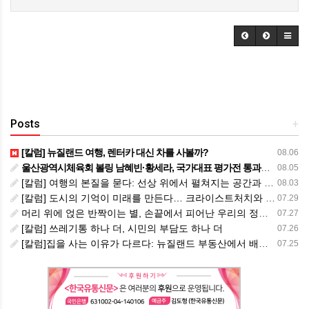
Posts
+
[칼럼] 뉴질랜드 여행, 렌터카 대신 차를 사볼까?
08.06
울산광역시체육회 볼링 남혜빈·황세라, 국가대표 평가전 통과… ‘아시아선수권 출전’
08.05
[칼럼] 여행의 본질을 묻다: 선상 위에서 펼쳐지는 공간과 사람, 그리고 미식의 미학
08.03
[칼럼] 도시의 기억이 미래를 만든다… 크라이스트처치와 한국 도시가 주는 교훈
07.29
머리 위에 얹은 반짝이는 별, 손끝에서 피어난 우리의 정체성
07.27
[칼럼] 쓰레기통 하나 더, 시민의 부담도 하나 더
07.26
[칼럼]집을 사는 이유가 다르다: 뉴질랜드 부동산에서 배운 다섯 가지 교훈
07.25