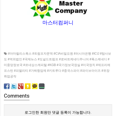
마스터컴퍼니
#아마릴리스폭스 #트럼프자문역 #CIA비밀요원 #러시아은행 #ICIJ #탐사보
도 #역외법인 #국제뉴스 #도널드트럼프 #로버트케네디주니어 #폭스케네디 #
미중앙정보국 #르네상스캐피털 #KGB #국가정보국장실 #미국정치 #제프리에
프스틴 #피델리티 #가짜항암제 #키트루다 #중국스파이 #파이브아이즈 #위장
취업공작
Comments
로그인한 회원만 댓글 등록이 가능합니다.