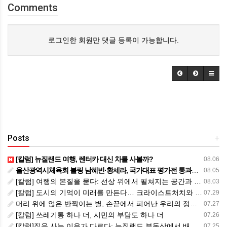
Comments
로그인한 회원만 댓글 등록이 가능합니다.
Posts
+
[칼럼] 뉴질랜드 여행, 렌터카 대신 차를 사볼까?
08.06
울산광역시체육회 볼링 남혜빈·황세라, 국가대표 평가전 통과… ‘아시아선수권 출전’
08.05
[칼럼] 여행의 본질을 묻다: 선상 위에서 펼쳐지는 공간과 사람, 그리고 미식의 미학
08.03
[칼럼] 도시의 기억이 미래를 만든다… 크라이스트처치와 한국 도시가 주는 교훈
07.29
머리 위에 얹은 반짝이는 별, 손끝에서 피어난 우리의 정체성
07.27
[칼럼] 쓰레기통 하나 더, 시민의 부담도 하나 더
07.26
[칼럼]집을 사는 이유가 다르다: 뉴질랜드 부동산에서 배운 다섯 가지 교훈
07.25