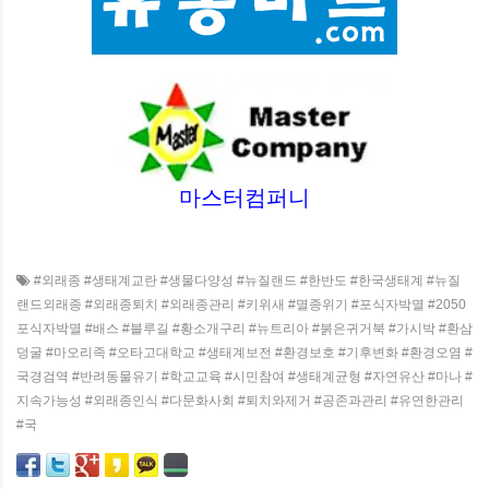
마스터컴퍼니
#외래종 #생태계교란 #생물다양성 #뉴질랜드 #한반도 #한국생태계 #뉴질
랜드외래종 #외래종퇴치 #외래종관리 #키위새 #멸종위기 #포식자박멸 #2050
포식자박멸 #배스 #블루길 #황소개구리 #뉴트리아 #붉은귀거북 #가시박 #환삼
덩굴 #마오리족 #오타고대학교 #생태계보전 #환경보호 #기후변화 #환경오염 #
국경검역 #반려동물유기 #학교교육 #시민참여 #생태계균형 #자연유산 #마나 #
지속가능성 #외래종인식 #다문화사회 #퇴치와제거 #공존과관리 #유연한관리
#국