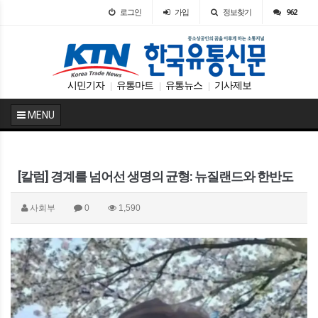
로그인
가입
정보찾기
962
시민기자
유통마트
유통뉴스
기사제보
|
|
|
MENU
[칼럼] 경계를 넘어선 생명의 균형: 뉴질랜드와 한반도
사회부
0
1,590