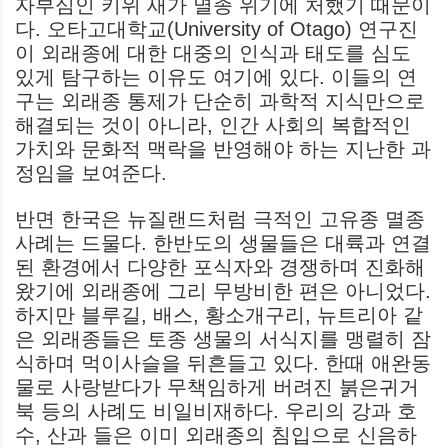
자부심인 키위 새가 멸종 위기에 처했기 때문이
다. 오타고대학교(University of Otago) 연구진
이 외래종에 대한 대중의 인식과 태도를 심도
있게 탐구하는 이유도 여기에 있다. 이들의 연
구는 외래종 통제가 단순히 과학적 지식만으로
해결되는 것이 아니라, 인간 사회의 복합적인
가치와 문화적 맥락을 반영해야 하는 지난한 과
정임을 보여준다.
반면 한국은 뉴질랜드처럼 극적인 고유종 멸종
사례는 드물다. 한반도의 생물들은 대륙과 연결
된 환경에서 다양한 포식자와 경쟁하며 진화해
왔기에 외래종에 그리 무방비한 편은 아니었다.
하지만 블루길, 배스, 황소개구리, 뉴트리아 같
은 외래종들은 토종 생물의 서식지를 맹렬히 잠
식하며 먹이사슬을 뒤흔들고 있다. 한때 애완동
물로 사랑받다가 무책임하게 버려진 붉은귀거
북 등의 사례도 비일비재하다. 우리의 강과 호
수, 산과 들은 이미 외래종의 침입으로 신음하