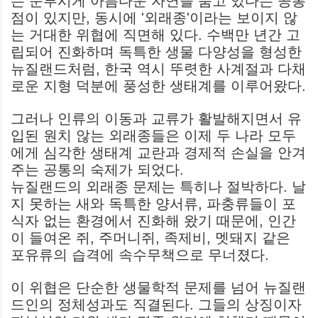
는 눈부시게 아름다운 자연을 품고 있다는 공통
점이 있지만, 동시에 '외래종'이라는 보이지 않
는 거대한 위협에 직면해 있다. 수백만 년간 고
립되어 진화하며 독특한 생물 다양성을 형성한
뉴질랜드처럼, 한국 역시 뚜렷한 사계절과 다채
로운 지형 덕분에 풍성한 생태계를 이루어왔다.
그러나 인류의 이동과 교류가 활발해지면서 유
입된 원치 않는 외래종들은 이제 두 나라 모두
에게 심각한 생태계 교란과 경제적 손실을 안겨
주는 공통의 숙제가 되었다.
뉴질랜드의 외래종 문제는 특히나 절박하다. 날
지 못하는 새와 독특한 양서류, 파충류들이 포
식자 없는 환경에서 진화해 왔기 때문에, 인간
이 들여온 쥐, 주머니쥐, 족제비, 멧돼지 같은
포유류의 습격에 속수무책으로 무너졌다.
이 위협은 단순한 생물학적 문제를 넘어 뉴질랜
드인의 정체성과도 직결된다. 그들의 상징이자