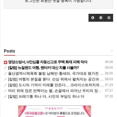
로그인한 회원만 댓글 등록이 가능합니다.
Posts
+
영양소방서, U안심콜 자동신고로 주택 화재 피해 막아
08.08
[칼럼] 뉴질랜드 여행, 렌터카 대신 차를 사볼까?
08.06
울산광역시체육회 볼링 남혜빈·황세라, 국가대표 평가전 통과… ‘아시아선수권 출전’
08.05
[칼럼] 여행의 본질을 묻다: 선상 위에서 펼쳐지는 공간과 사람, 그리고 미식의 미학
08.03
[칼럼] 도시의 기억이 미래를 만든다… 크라이스트처치와 한국 도시가 주는 교훈
07.29
머리 위에 얹은 반짝이는 별, 손끝에서 피어난 우리의 정체성
07.27
[칼럼] 쓰레기통 하나 더, 시민의 부담도 하나 더
07.26