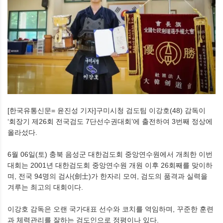
[한국유통신문= 윤진성 기자]구미시청 검도팀 이강호(48) 감독이
‘회장기 제26회 전국검도 7단선수권대회’에 출전하여 3번째 정상에
올라섰다.
6월 06일(토) 충북 음성군 대한검도회 중앙연수원에서 개최한 이번
대회는 2001년 대한검도회 중앙연수원 개원 이후 26회째를 맞이하
며, 전국 94명의 검사(劍士)가 한자리 모여, 검도의 품격과 실력을
겨루는 최고의 대회이다.
이강호 감독은 오랜 국가대표 선수와 코치를 역임하며, 꾸준한 훈련
과 체력관리를 잘하는 검도인으로 정평이나 있다.