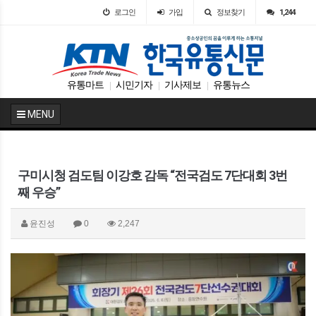
로그인
가입
정보찾기
1,244
유통마트
시민기자
기사제보
유통뉴스
|
|
|
MENU
구미시청 검도팀 이강호 감독 “전국검도 7단대회 3번
째 우승”
윤진성
0
2,247