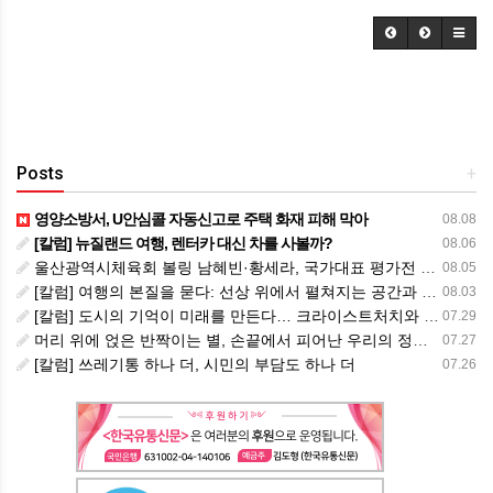
Posts
+
영양소방서, U안심콜 자동신고로 주택 화재 피해 막아
08.08
[칼럼] 뉴질랜드 여행, 렌터카 대신 차를 사볼까?
08.06
울산광역시체육회 볼링 남혜빈·황세라, 국가대표 평가전 통과… ‘아시아선수권 출전’
08.05
[칼럼] 여행의 본질을 묻다: 선상 위에서 펼쳐지는 공간과 사람, 그리고 미식의 미학
08.03
[칼럼] 도시의 기억이 미래를 만든다… 크라이스트처치와 한국 도시가 주는 교훈
07.29
머리 위에 얹은 반짝이는 별, 손끝에서 피어난 우리의 정체성
07.27
[칼럼] 쓰레기통 하나 더, 시민의 부담도 하나 더
07.26