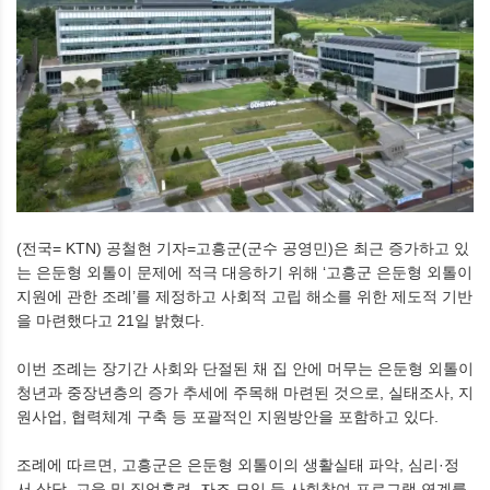
(전국= KTN) 공철현 기자=고흥군(군수 공영민)은 최근 증가하고 있
는 은둔형 외톨이 문제에 적극 대응하기 위해 ‘고흥군 은둔형 외톨이
지원에 관한 조례’를 제정하고 사회적 고립 해소를 위한 제도적 기반
을 마련했다고 21일 밝혔다.
이번 조례는 장기간 사회와 단절된 채 집 안에 머무는 은둔형 외톨이
청년과 중장년층의 증가 추세에 주목해 마련된 것으로, 실태조사, 지
원사업, 협력체계 구축 등 포괄적인 지원방안을 포함하고 있다.
조례에 따르면, 고흥군은 은둔형 외톨이의 생활실태 파악, 심리·정
서 상담, 교육 및 직업훈련, 자조 모임 등 사회참여 프로그램 연계를