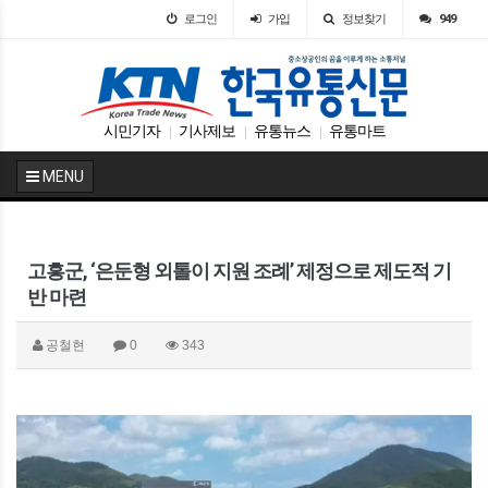
로그인
가입
정보찾기
949
시민기자
기사제보
유통뉴스
유통마트
|
|
|
MENU
고흥군, ‘은둔형 외톨이 지원 조례’ 제정으로 제도적 기
반 마련
공철현
0
343