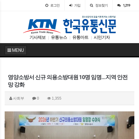
로그인
가입
정보찾기
1,219
기사제보
유통뉴스
유통마트
시민기자
|
|
|
MENU
영양소방서 신규 의용소방대원 10명 임명…지역 안전
망 강화
사회부
0
1,355