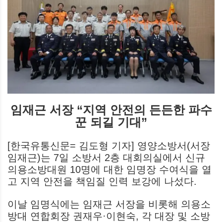
임재근 서장 “지역 안전의 든든한 파수
꾼 되길 기대”
[한국유통신문= 김도형 기자] 영양소방서(서장
임재근)는 7일 소방서 2층 대회의실에서 신규
의용소방대원 10명에 대한 임명장 수여식을 열
고 지역 안전을 책임질 인력 보강에 나섰다.
이날 임명식에는 임재근 서장을 비롯해 의용소
방대 연합회장 권재우·이현숙, 각 대장 및 소방