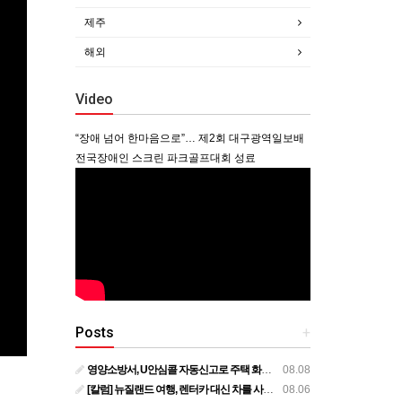
제주
해외
Video
“장애 넘어 한마음으로”… 제2회 대구광역일보배
전국장애인 스크린 파크골프대회 성료
Posts
+
영양소방서, U안심콜 자동신고로 주택 화재 피해 막아
08.08
[칼럼] 뉴질랜드 여행, 렌터카 대신 차를 사볼까?
08.06