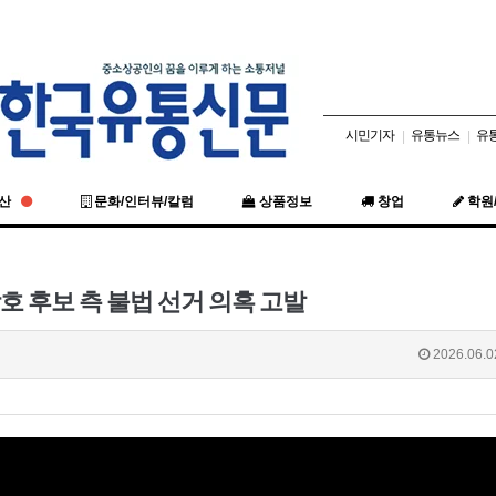
시민기자
유통뉴스
유
|
|
동산
문화/인터뷰/칼럼
상품정보
창업
학원
호 후보 측 불법 선거 의혹 고발
2026.06.0