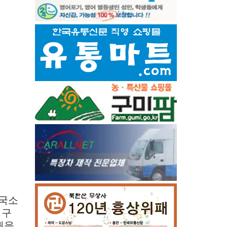
전국소
 구
권을