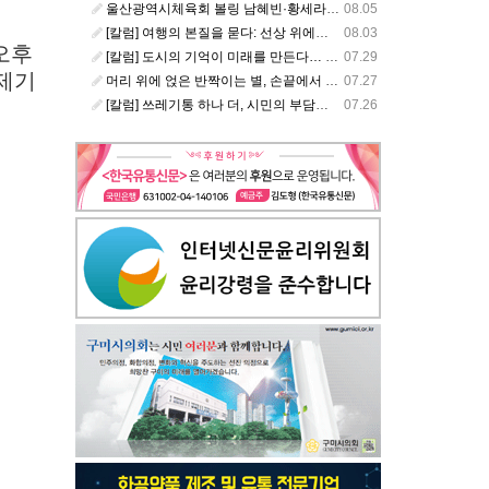
울산광역시체육회 볼링 남혜빈·황세라, 국가대표 평가전 통과… ‘아시아선수권 출전’
08.05
[칼럼] 여행의 본질을 묻다: 선상 위에서 펼쳐지는 공간과 사람, 그리고 미식의 미학
08.03
오후
[칼럼] 도시의 기억이 미래를 만든다… 크라이스트처치와 한국 도시가 주는 교훈
07.29
제기
머리 위에 얹은 반짝이는 별, 손끝에서 피어난 우리의 정체성
07.27
[칼럼] 쓰레기통 하나 더, 시민의 부담도 하나 더
07.26