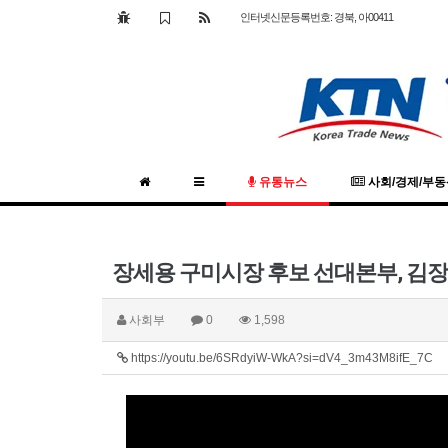
인터넷신문등록번호: 경북, 아00411
유통뉴스
사회/경제/부
장세용 구미시장 후보 선대본부, 김장
사회부
0
1,598
https://youtu.be/6SRdyiW-WkA?si=dV4_3m43M8ifE_7C