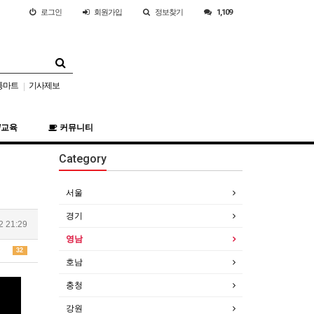
로그인
회원
가입
정보찾기
1,109
통마트
기사제보
|
/교육
커뮤니티
Category
서울
경기
2 21:29
영남
32
호남
충청
강원