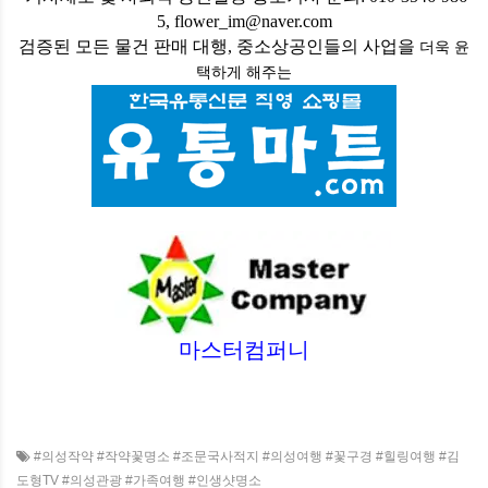
5, flower_im@naver.com
검증된 모든 물건 판매 대행, 중소상공인들의 사업을
더욱 윤
택하게
해주는
마스터컴퍼니
#의성작약 #작약꽃명소 #조문국사적지 #의성여행 #꽃구경 #힐링여행 #김
도형TV #의성관광 #가족여행 #인생샷명소