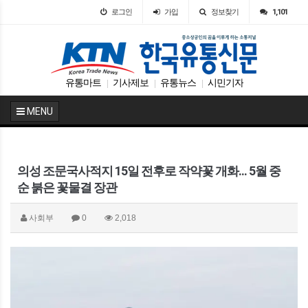
로그인
가입
정보찾기
1,101
유통마트
기사제보
유통뉴스
시민기자
|
|
|
MENU
의성 조문국사적지 15일 전후로 작약꽃 개화... 5월 중
순 붉은 꽃물결 장관
사회부
0
2,018