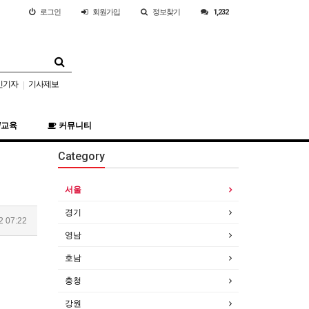
로그인
회원
가입
정보찾기
1,232
민기자
기사제보
|
/교육
커뮤니티
Category
서울
경기
2 07:22
영남
호남
충청
강원