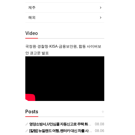
제주
해외
Video
국정원·경찰청·KISA·금융보안원, 합동 사이버보
안 권고문 발표
Posts
+
영양소방서, U안심콜 자동신고로 주택 화재 피해 막아
08.08
[칼럼] 뉴질랜드 여행, 렌터카 대신 차를 사볼까?
08.06