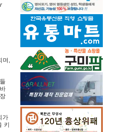
r
되며,
술들
 바
성장
회가
을 키