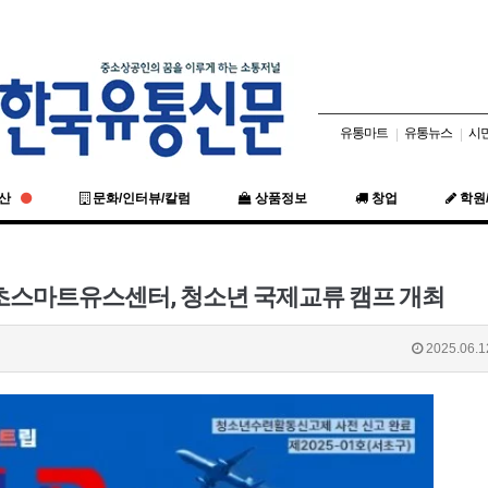
유통마트
유통뉴스
시
|
|
동산
문화/인터뷰/칼럼
상품정보
창업
학원
초스마트유스센터, 청소년 국제교류 캠프 개최
2025.06.1