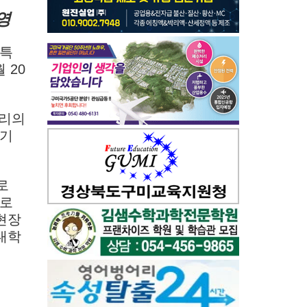
영
 특
 20
밸리의
 기
로
크로
현장
대학