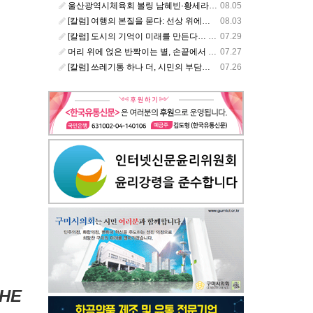
울산광역시체육회 볼링 남혜빈·황세라, 국가대표 평가전 통과… ‘아시아선수권 출전’
08.05
[칼럼] 여행의 본질을 묻다: 선상 위에서 펼쳐지는 공간과 사람, 그리고 미식의 미학
08.03
[칼럼] 도시의 기억이 미래를 만든다… 크라이스트처치와 한국 도시가 주는 교훈
07.29
머리 위에 얹은 반짝이는 별, 손끝에서 피어난 우리의 정체성
07.27
[칼럼] 쓰레기통 하나 더, 시민의 부담도 하나 더
07.26
HE