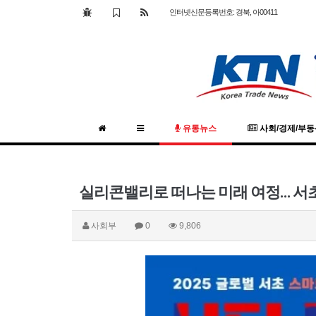
인터넷신문등록번호: 경북, 아00411
유통뉴스
사회/경제/부
실리콘밸리로 떠나는 미래 여정… 서
사회부
0
9,806