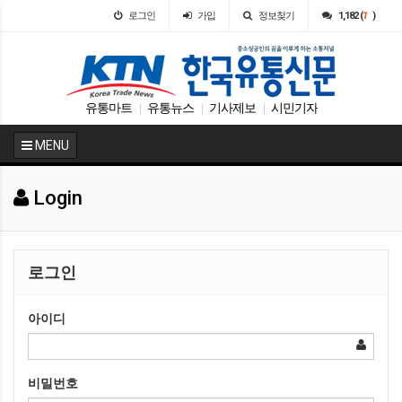
로그인
가입
정보찾기
1,182 (
1
)
유통마트
유통뉴스
기사제보
시민기자
|
|
|
MENU
Login
로그인
아이디
비밀번호