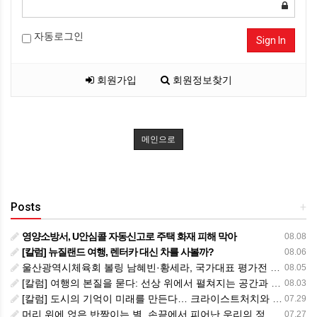
자동로그인
Sign In
회원가입
회원정보찾기
메인으로
Posts
+
영양소방서, U안심콜 자동신고로 주택 화재 피해 막아
08.08
[칼럼] 뉴질랜드 여행, 렌터카 대신 차를 사볼까?
08.06
울산광역시체육회 볼링 남혜빈·황세라, 국가대표 평가전 통과… ‘아시아선수권 출전’
08.05
[칼럼] 여행의 본질을 묻다: 선상 위에서 펼쳐지는 공간과 사람, 그리고 미식의 미학
08.03
[칼럼] 도시의 기억이 미래를 만든다… 크라이스트처치와 한국 도시가 주는 교훈
07.29
머리 위에 얹은 반짝이는 별, 손끝에서 피어난 우리의 정체성
07.27