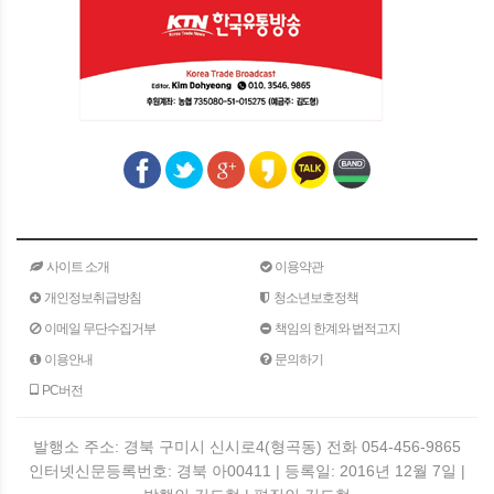
사이트 소개
이용약관
개인정보취급방침
청소년보호정책
이메일 무단수집거부
책임의 한계와 법적고지
이용안내
문의하기
PC버전
발행소 주소: 경북 구미시 신시로4(형곡동) 전화 054-456-9865
인터넷신문등록번호: 경북 아00411 | 등록일: 2016년 12월 7일 |