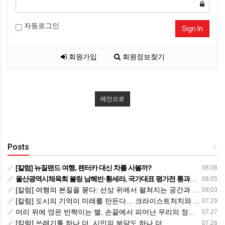
자동로그인
Sign In
회원가입
회원정보찾기
메인으로
Posts
+
[칼럼] 뉴질랜드 여행, 렌터카 대신 차를 사볼까?
08.06
울산광역시체육회 볼링 남혜빈·황세라, 국가대표 평가전 통과… ‘아시아선수권 출전’
08.05
[칼럼] 여행의 본질을 묻다: 선상 위에서 펼쳐지는 공간과 사람, 그리고 미식의 미학
08.03
[칼럼] 도시의 기억이 미래를 만든다… 크라이스트처치와 한국 도시가 주는 교훈
07.29
머리 위에 얹은 반짝이는 별, 손끝에서 피어난 우리의 정체성
07.27
[칼럼] 쓰레기통 하나 더, 시민의 부담도 하나 더
07.26