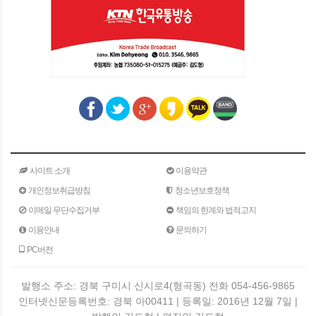
사이트 소개
이용약관
개인정보취급방침
청소년보호정책
이메일 무단수집거부
책임의 한계와 법적고지
이용안내
문의하기
PC버전
발행소 주소: 경북 구미시 신시로4(형곡동) 전화 054-456-9865
인터넷신문등록번호: 경북 아00411 | 등록일: 2016년 12월 7일 |