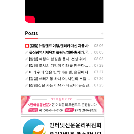
Posts
+
[칼럼] 뉴질랜드 여행, 렌터카 대신 차를 사볼까?
08.06
울산광역시체육회 볼링 남혜빈·황세라, 국가대표 평가전 통과… ‘아시아선수권 출전’
08.05
[칼럼] 여행의 본질을 묻다: 선상 위에서 펼쳐지는 공간과 사람, 그리고 미식의 미학
08.03
[칼럼] 도시의 기억이 미래를 만든다… 크라이스트처치와 한국 도시가 주는 교훈
07.29
머리 위에 얹은 반짝이는 별, 손끝에서 피어난 우리의 정체성
07.27
[칼럼] 쓰레기통 하나 더, 시민의 부담도 하나 더
07.26
[칼럼]집을 사는 이유가 다르다: 뉴질랜드 부동산에서 배운 다섯 가지 교훈
07.25