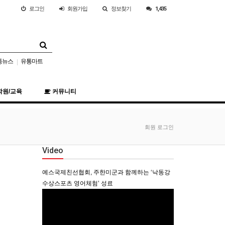
로그인
회원
가입
정보찾기
1,435
통뉴스
유통마트
|
학원/교육
커뮤니티
회원 로그인
Video
예스국제친선협회, 주한미군과 함께하는 ‘낙동강
수상스포츠 영어체험’ 성료