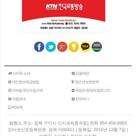
사이트 소개
이용약관
개인정보취급방침
청소년보호정책
이메일 무단수집거부
책임의 한계와 법적고지
이용안내
문의하기
PC버전
발행소 주소: 경북 구미시 신시로4(형곡동) 전화 054-456-9865
인터넷신문등록번호: 경북 아00411 | 등록일: 2016년 12월 7일 |