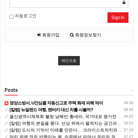
자동로그인
Sign In
회원가입
회원정보찾기
메인으로
Posts
+
영양소방서, U안심콜 자동신고로 주택 화재 피해 막아
08.08
[칼럼] 뉴질랜드 여행, 렌터카 대신 차를 사볼까?
08.06
울산광역시체육회 볼링 남혜빈·황세라, 국가대표 평가전 통과… ‘아시아선수권 출전’
08.05
[칼럼] 여행의 본질을 묻다: 선상 위에서 펼쳐지는 공간과 사람, 그리고 미식의 미학
08.03
[칼럼] 도시의 기억이 미래를 만든다… 크라이스트처치와 한국 도시가 주는 교훈
07.29
머리 위에 얹은 반짝이는 별, 손끝에서 피어난 우리의 정체성
07.27