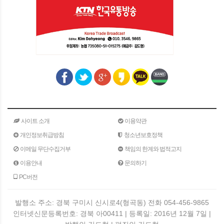
사이트 소개
이용약관
개인정보취급방침
청소년보호정책
이메일 무단수집거부
책임의 한계와 법적고지
이용안내
문의하기
PC버전
발행소 주소: 경북 구미시 신시로4(형곡동) 전화 054-456-9865
인터넷신문등록번호: 경북 아00411 | 등록일: 2016년 12월 7일 |