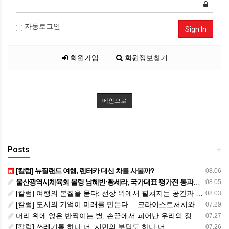
자동로그인
Sign In
회원가입
회원정보찾기
메인으로
Posts
+
[칼럼] 뉴질랜드 여행, 렌터카 대신 차를 사볼까?
08.06
울산광역시체육회 볼링 남혜빈·황세라, 국가대표 평가전 통과… ‘아시아선수권 출전’
08.05
[칼럼] 여행의 본질을 묻다: 선상 위에서 펼쳐지는 공간과 사람, 그리고 미식의 미학
08.03
[칼럼] 도시의 기억이 미래를 만든다… 크라이스트처치와 한국 도시가 주는 교훈
07.29
머리 위에 얹은 반짝이는 별, 손끝에서 피어난 우리의 정체성
07.27
[칼럼] 쓰레기통 하나 더, 시민의 부담도 하나 더
07.26