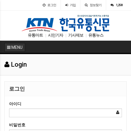
로그인
가입
정보찾기
1,258
유통마트
시민기자
기사제보
유통뉴스
|
|
|
MENU
Login
로그인
아이디
비밀번호