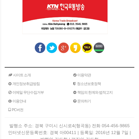
사이트 소개
이용약관
개인정보취급방침
청소년보호정책
이메일 무단수집거부
책임의 한계와 법적고지
이용안내
문의하기
PC버전
발행소 주소: 경북 구미시 신시로4(형곡동) 전화 054-456-9865
인터넷신문등록번호: 경북 아00411 | 등록일: 2016년 12월 7일 |