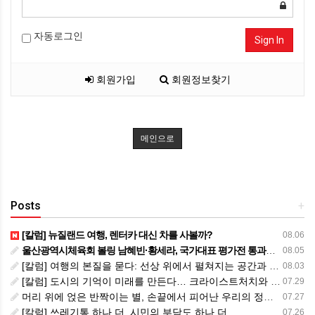
자동로그인
Sign In
회원가입
회원정보찾기
메인으로
Posts
+
[칼럼] 뉴질랜드 여행, 렌터카 대신 차를 사볼까?
08.06
울산광역시체육회 볼링 남혜빈·황세라, 국가대표 평가전 통과… ‘아시아선수권 출전’
08.05
[칼럼] 여행의 본질을 묻다: 선상 위에서 펼쳐지는 공간과 사람, 그리고 미식의 미학
08.03
[칼럼] 도시의 기억이 미래를 만든다… 크라이스트처치와 한국 도시가 주는 교훈
07.29
머리 위에 얹은 반짝이는 별, 손끝에서 피어난 우리의 정체성
07.27
[칼럼] 쓰레기통 하나 더, 시민의 부담도 하나 더
07.26