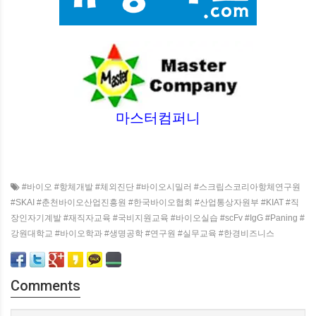
마스터컴퍼니
#바이오 #항체개발 #체외진단 #바이오시밀러 #스크립스코리아항체연구원
#SKAI #춘천바이오산업진흥원 #한국바이오협회 #산업통상자원부 #KIAT #직
장인자기계발 #재직자교육 #국비지원교육 #바이오실습 #scFv #IgG #Paning #
강원대학교 #바이오학과 #생명공학 #연구원 #실무교육 #한경비즈니스
Comments