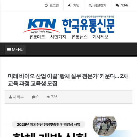
로그인
가입
정보찾기
1,145
유통마트
시민기자
유통뉴스
기사제보
|
|
|
MENU
미래 바이오 산업 이끌 ‘항체 실무 전문가’ 키운다… 2차
교육 과정 교육생 모집
사회부
0
726