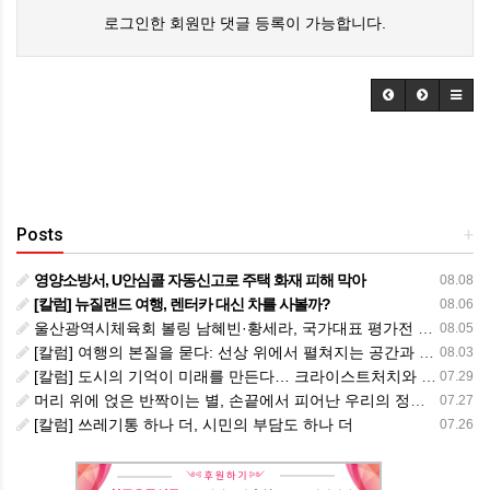
로그인한 회원만 댓글 등록이 가능합니다.
Posts
+
영양소방서, U안심콜 자동신고로 주택 화재 피해 막아
08.08
[칼럼] 뉴질랜드 여행, 렌터카 대신 차를 사볼까?
08.06
울산광역시체육회 볼링 남혜빈·황세라, 국가대표 평가전 통과… ‘아시아선수권 출전’
08.05
[칼럼] 여행의 본질을 묻다: 선상 위에서 펼쳐지는 공간과 사람, 그리고 미식의 미학
08.03
[칼럼] 도시의 기억이 미래를 만든다… 크라이스트처치와 한국 도시가 주는 교훈
07.29
머리 위에 얹은 반짝이는 별, 손끝에서 피어난 우리의 정체성
07.27
[칼럼] 쓰레기통 하나 더, 시민의 부담도 하나 더
07.26