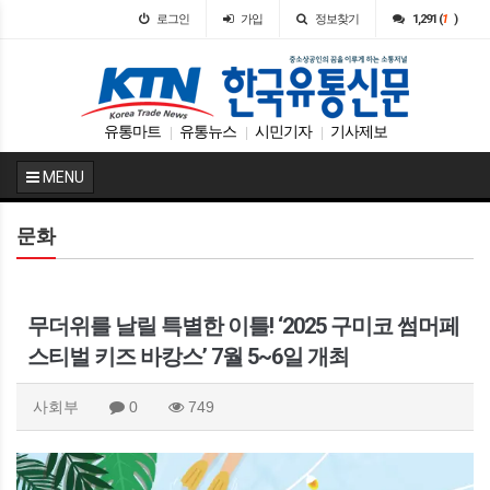
로그인
가입
정보찾기
1,291 (
1
)
유통마트
유통뉴스
시민기자
기사제보
|
|
|
MENU
문화
무더위를 날릴 특별한 이틀! ‘2025 구미코 썸머페
스티벌 키즈 바캉스’ 7월 5~6일 개최
사회부
0
749