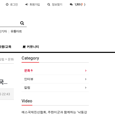
로그인
회원
가입
정보찾기
1,353 (
1
)
민기자
유통마트
|
학원/교육
커뮤니티
Category
칼럼 > 문화
문화
인터뷰
2017 DAC 소장작품전, 지역미술‘지난10년’ 전시전 21일 안동문화예술의전당 개최<한국유통신문.com>
칼럼
5 22:43
Video
예스국제친선협회, 주한미군과 함께하는 ‘낙동강