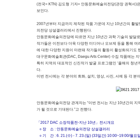
(전국= KTN) 김도형 기자= 안동문화예술의전당(관장 권혁서)
보인다.
2007년부터 지금까지 제작된 작품 가운데 지난 10년간의 활발
의전당 상설갤러리에서 진행된다.
안동문화예술의전당에 따르면 지난 10년간 과학 기술의 발달로 
작가들은 이전보다 더욱 다양한 미디어나 오브제 등을 통해 여러
에 대한 다양한 지원이 마련돼 작가들의 활동이 활성화되기도 
대구문화예술회관(DAC, Daegu Arts Center) 수집 작품
특히 지역의 대표적인 신진작가 발굴 프로그램인 ‘올해의 청년
다.
이번 전시에는 각 분야의 회화, 설치, 영상, 사진, 서예 등 각 
안동문화예술의전당 관계자는 “이번 전시는 지난 10년간의 지
가 될 것으로 기대된다.”고 전했다.
「2017 DAC 소장작품전-지난 10년」전시개요
○ 장 소 : 안동문화예술의전당 상설갤러리
○ 기 간 : 6. 21.(수) - 7. 23.(일) (33일간) 10:00~19:00/월