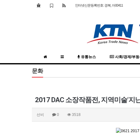
인터넷신문등록번호: 경북, 아00411
유통뉴스
사회/경제/부
문화
선비
0
3518