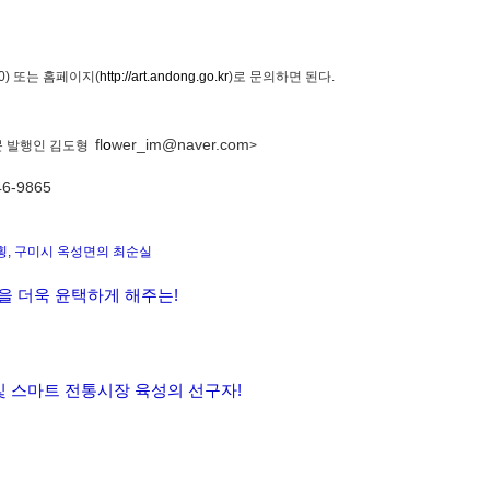
) 또는 홈페이지(
http://art.andong.go.kr
)로 문의하면 된다.
fl
o
wer_im@naver.com
문 발행인 김도형
>
-9865
횡, 구미시 옥성면의 최순실
을 더욱 윤택하게 해주는!
및 스마트 전통시장 육성의 선구자!