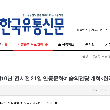
유통뉴스
기사제보
시
|
|
동산
문화/인터뷰/칼럼
상품정보
창업
홈 > 문화/인터뷰/
2017.06.1