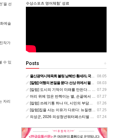
수상스포츠 영어체험’ 성료
전’을 선
문화예술
신진작가
 수 있
Posts
+
울산광역시체육회 볼링 남혜빈·황세라, 국가대표 평가전 통과… ‘아시아선수권 출전’
08.05
[칼럼] 여행의 본질을 묻다: 선상 위에서 펼쳐지는 공간과 사람, 그리고 미식의 미학
08.03
[칼럼] 도시의 기억이 미래를 만든다… 크라이스트처치와 한국 도시가 주는 교훈
07.29
머리 위에 얹은 반짝이는 별, 손끝에서 피어난 우리의 정체성
07.27
는 자리
[칼럼] 쓰레기통 하나 더, 시민의 부담도 하나 더
07.26
[칼럼]집을 사는 이유가 다르다: 뉴질랜드 부동산에서 배운 다섯 가지 교훈
07.25
의성군, 2026 의성청년워터페스티벌 개최…한여름 위천에서 청년과 가족이 함께 즐긴다
07.24