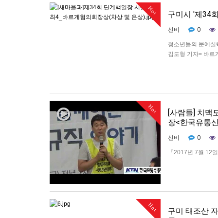
Hot
구미시 '제34
0
선비
청소년들의 문예실력을
김도형 기자= 바르게
에서 수상자 및 가
잔디광장에서 …
Hot
[사람들] 치맥
장<한국유통신문
0
선비
『2017년 7월 1
정사업본부가 박정희
표 사건은유신독재시
상으로 번져나가고 
Hot
구미 태조산 