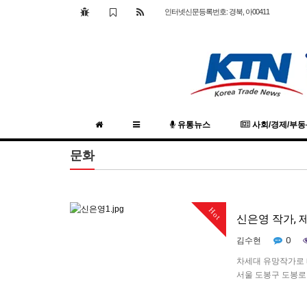
인터넷신문등록번호: 경북, 아00411
유통뉴스
사회/경제/부
문화
Hot
신은영 작가, 
0
김수현
차세대 유망작가로 떠
서울 도봉구 도봉로 
의 작품은 ‘흩어지
을 다해 작업을 하는