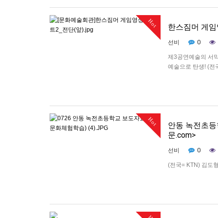
Hot
한스짐머 게임
0
선비
제3공연예술의 서
예술으로 탄생! (전
관 천생아트홀에서 
어워즈 올해의 작곡가
Hot
안동 녹전초등
문.com>
0
선비
(전국= KTN) 
험교실을 실시했다.
견학한뒤 가장 소개
체험도했다. 또한,