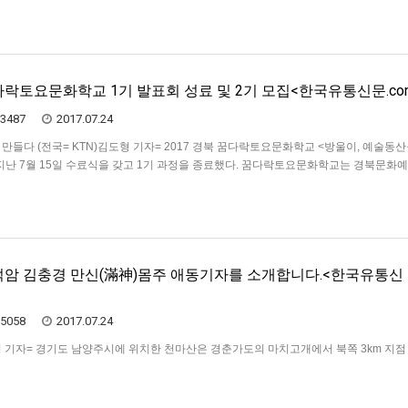
꿈다락토요문화학교 1기 발표회 성료 및 2기 모집<한국유통신문.co
3487
2017.07.24
만들다 (전국= KTN)김도형 기자= 2017 경북 꿈다락토요문화학교 <방울이, 예술동
 지난 7월 15일 수료식을 갖고 1기 과정을 종료했다. 꿈다락토요문화학교는 경북문화
, 문화체육관광부와 경상북도가 후원하며, 한국문화예술교육진흥원이 협력하고, (사
 운영…
대덕암 김충경 만신(滿神)몸주 애동기자를 소개합니다.<한국유통신
5058
2017.07.24
도형 기자= 경기도 남양주시에 위치한 천마산은 경춘가도의 마치고개에서 북쪽 3km 지점
, 산세가 험하고 태조 이성계가 지나다 하늘과 맞다을 듯 하다하여 천마산이라 이름 
어 철마산, 축령산, 서리산 문바위에 마주한 송라산이 이어지고이곳의 세봉우리인 뽀죠
 장군이 …