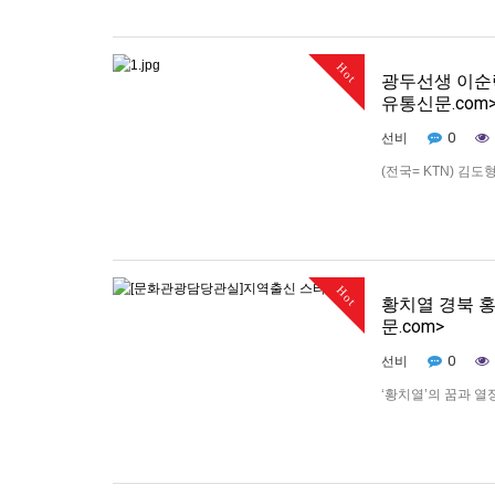
Hot
광두선생 이순
유통신문.com
0
선비
(전국= KTN) 김
에서 하계방학 종강을
으로 통하는 이순락
례 받는 등 명품 강
Hot
황치열 경북 홍
문.com>
0
선비
‘황치열’의 꿈과 열정
후4시, 금오산 분
외 팬 1,000여명
사 위촉식을 …