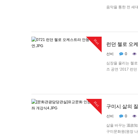
음악을 통한 전 세대
금요일 저녁 7시 
다른 세대별 음악을
함께 즐기고 소통
Hot
런던 첼로 오케
0
선비
심장을 울리는 첼로
즈 공연 ‘2017 
계 정상의 첼리스트 
는 런던 첼로…
Hot
구미시 삶의 질
0
선비
삶을 바꾸는 溫故知
구미문화원(원장 나태
도서관 3층강의실에서