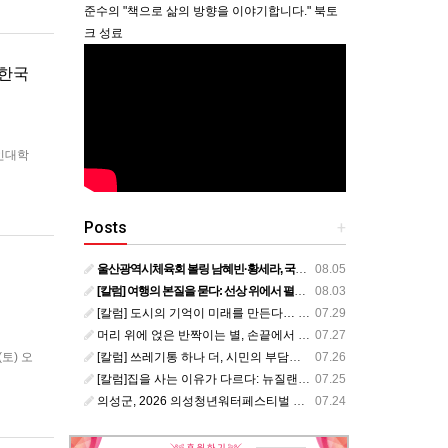
준수의 "책으로 삶의 방향을 이야기합니다." 북토
크 성료
<한국
노인대학
란 필명
를 수차
Posts
+
울산광역시체육회 볼링 남혜빈·황세라, 국가대표 평가전 통과… ‘아시아선수권 출전’
08.05
[칼럼] 여행의 본질을 묻다: 선상 위에서 펼쳐지는 공간과 사람, 그리고 미식의 미학
08.03
[칼럼] 도시의 기억이 미래를 만든다… 크라이스트처치와 한국 도시가 주는 교훈
07.29
머리 위에 얹은 반짝이는 별, 손끝에서 피어난 우리의 정체성
07.27
[칼럼] 쓰레기통 하나 더, 시민의 부담도 하나 더
07.26
토) 오
 국내
[칼럼]집을 사는 이유가 다르다: 뉴질랜드 부동산에서 배운 다섯 가지 교훈
07.25
 홍보대
의성군, 2026 의성청년워터페스티벌 개최…한여름 위천에서 청년과 가족이 함께 즐긴다
07.24