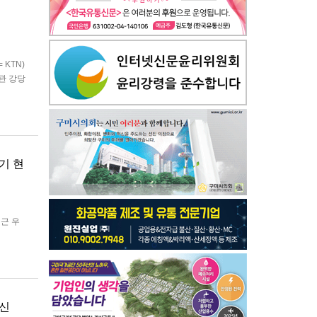
KTN)
관 강당
 금오산
기 현
최근 우
 기념우
 대립양
통신