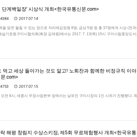
회 단계백일장' 시상식 개최<한국유통신문.com>
4384
2017.07.14
 맘껏 펼칠 수 있는 장으로 자리매김장원 8명, 금상 5명 등 총 37명에게 시상 (전국= 
살기운동구미시협의회(회장 김재원)에서는 2017. 7. 13(목) 15시 구미시립중앙도서
족 100여명이 참석한 가운데『제34회 단계백일장』시상식을 개최했다. 지난 5월 17일
도 먹고 세상 돌아가는 것도 알고! 노회찬과 함께한 비정규직 이야
.com>
4753
2017.07.15
2일 오전 8시, 세종시 우정사업본부 앞에서는 남유진 구미시장의 1인 시위가 진행됐다. 
 기념우표 발행재심의를 결정한 것에 대해 반발하며 나선1인 시위였다.이번 박정희
대 추종세력들과 이에 항거한 민주화 세력의 정신을 이어받은 시민사회간의 이념적
있는 상황이다. 공과…
자락 해평 창림지 수상스키장, 제5회 무료체험행사 개최<한국유