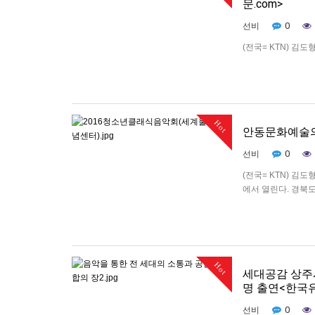
문.com>
0
선비
(전국= KTN) 김
고등학생 저변확대와
행사에 150여명의
지 입수에 앞서 학
Hot
안동문화예술의전
0
선비
(전국= KTN) 김
에서 열린다. 경북
클래식 문화 저변 
클래식을 접해보지
Hot
세대공감 상주시
명 출연<한국유
0
선비