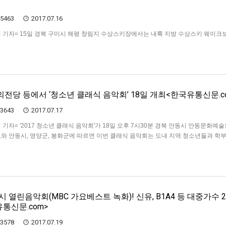
5463
2017.07.16
도형 기자= 15일 경북 구미시 해평 창림지 수상스키장에서는 내륙 지방 수상스키 웨이크
전국체전 선수 양성을 위한 무료 체험행사가 열렸다. 금년이 5년째인 중고등학생 
 학생이 참가해 수려한 태조산 자락 창림지 수상스키장에서 신명나는 물보라를 일으켰다
생들은김형기경북 …
당 등에서 ‘청소년 클래식 음악회’ 18일 개최<한국유통신문.c
3643
2017.07.17
도형 기자= '2017 청소년 클래식 음악회'가 18일 오후 7시30분 경북 안동시 안동문화예
도와 안동시, 영양군, 봉화군에 따르면 이번 클래식 음악회는 도내 지역 청소년들과 학
확대와 세대간 소통의 장 마련을 위해 마련됐다. 특히 올해는 문화소외계층을 비롯한 그
 …
 열린음악회(MBC 가요베스트 녹화)! 신유, B1A4 등 대중가수 
통신문.com>
3578
2017.07.19