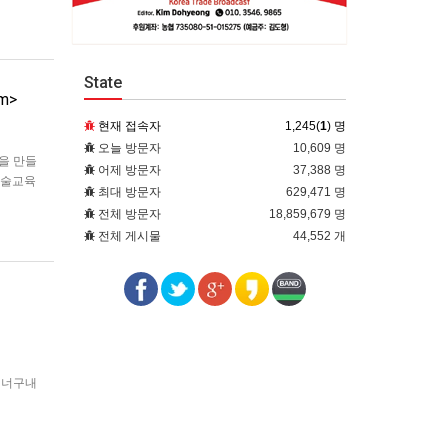
State
m>
현재 접속자
1,245(
1
) 명
오늘 방문자
10,609 명
산을 만들
어제 방문자
37,388 명
예술교육
최대 방문자
629,471 명
)문화
전체 방문자
18,859,679 명
전체 게시물
44,552 개
 너구내
지었다고
봉과 멸