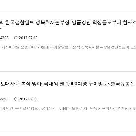
락 한국경찰일보 경북취재본부장, 명품강연 학생들로부터 찬사
>
4208
2017.07.13
도형 기자= 12일 오전 10시 20분 한국경찰일보 이순락 경북취재본부장은 선산읍교회 
 위한 특강에서 '선산의 역사적 인물'이라는 제목으로 열강했다. '광두(光頭)선생'이
본부장은 이날 열강을 통해 노인대학 250여 명의 학생들로부터열화와 같은 박수갈채
연을 선보…
보대사 위촉식 맞아, 국내외 팬 1,000여명 구미방문<한국유통신
4425
2017.07.13
이 담긴, 구미로 여행오세요! (전국= KTN) 김도형 기자= 남유진 구미시장은 지난 7. 8(
수광장에서 열린 지역출신 한류스타 ‘황치열’ 가수의 경상북도 홍보대사 위촉식에 참여한
의 구미 방문을 환영했다. 이날 구미를 방문한 국내외 팬들은 한류스타 ‘황치열’의 경북도