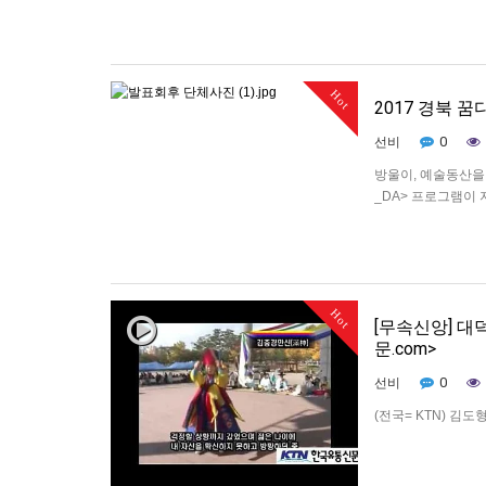
작으로 매…
Hot
2017 경북 
0
선비
방울이, 예술동산을 
_DA> 프로그램이
지원센터가 주관하고
창작집단 공터다가
Hot
[무속신앙] 
문.com>
0
선비
(전국= KTN) 김
고개 위쪽에 위치해
한다. 천마산에 이
도봉, 관음봉에 각각