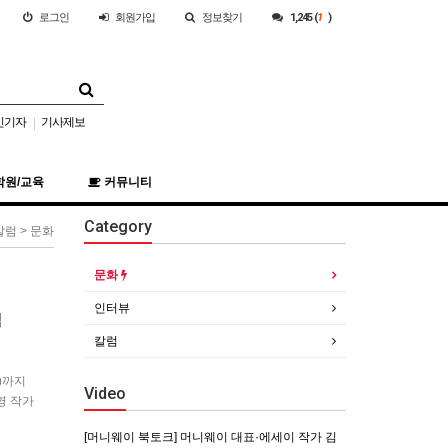
로그인
회원
가입
정보찾기
1,245 (
1
)
민기자
기사제보
|
학원/교육
커뮤니티
Category
칼럼 > 문화
문화
인터뷰
김
칼럼
)까지
Video
영 작가
 혼신
[머니웨이 북토크] 머니웨이 대표·에세이 작가 김