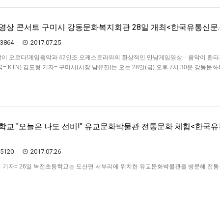
영상 콘서트 구미시 강동문화복지회관 28일 개최<한국유통신문.c
3864
2017.07.25
막이 오르다!게임음악과 42인조 오케스트라와의 환상적인 만남게임영상ㆍ음악이 환타
국= KTN) 김도형 기자= 구미시(시장 남유진)는 오는 28일(금) 오후 7시 30분 강동문
“한스짐머 게임영상 콘서트”를 개최한다. 한스짐머 게임영상 콘서트는 2010 헐리우드
, 20…
학교 "오늘은 나도 선비!" 유교문화박물관 전통문화 체험<한국
5120
2017.07.26
김도형 기자= 26일 녹전초등학교는 도산면 서부리에 위치한 유교문화박물관을 방문해 전
 전시운영실장은 인사말을 통해 체험 일정에 대해 소개 후2층부터 3층까지 전시된 
하고 싶은 유물을 정한 후 박물관을 소개하는 큐레이터가 되어 직접 유물에 대해 소개
 고서 만들기를…