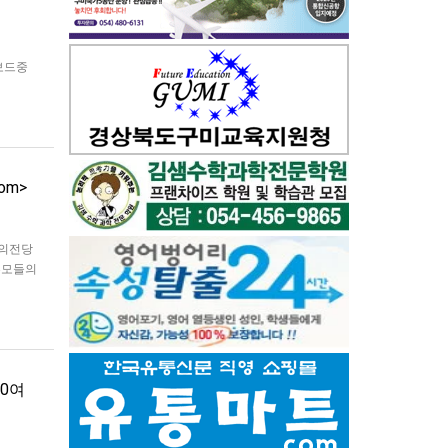
보드중
무료체험
. 창림
om>
술의전당
부모들의
 동안
20여