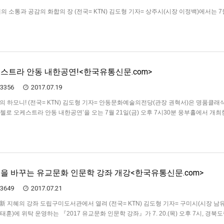
의 소통과 공감의 화합의 장 (전국= KTN) 김도형 기자= 상주시(시장 이정백)에서는 7
북천시민공원 야외음악당에서 (재)세계유교문화재단 주관으로 청소년부터 장노년층까
 통해 소통과 화합을 나눌 수 있는 세대공감 열린음악회 행사를 개최하여 시민들에게
하는 감동을…
스트라 안동 내한공연!<한국유통신문.com>
3356
2017.07.19
의 하모니! (전국= KTN) 김도형 기자= 안동문화예술의전당(관장 권혁서)은 명품클래
런던 첼로 오케스트라 안동 내한공연’을 오는 7월 21일(금) 오후 7시30분 웅부홀에서 개최
20인이 펼치는 잊지 못할 현악의 성찬, 현의 황홀함, 첼리스트들의 완벽한 호흡을 느낄
을 바꾸는 유교문화 인문학 강좌 개강<한국유통신문.com>
3649
2017.07.21
新 지혜의 강좌 도립구미도서관에서 열려 (전국= KTN) 김도형 기자= 구미시(시장 남
훈)에 위탁 운영하는 『2017 유교문화 인문학 강좌』가 7. 20.(목) 오후 7시, 경북
 시민 100여명이 참석한 가운데 개강식을 가졌다. 이번 강좌 개설은 7. 20.(목) 개