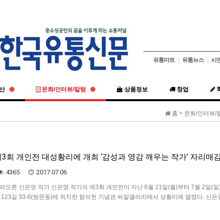
유통마트
유통뉴스
시
|
|
동산
문화/인터뷰/칼럼
상품정보
창업
홈 > 문화/인터뷰/
제3회 개인전 대성황리에 개최 ‘감성과 영감 깨우는 작가’ 자리매
4365
2017.07.06
오른 신은영 작가 신은영 작가의 제3회 개인전이 지난 6월 21일(월)부터 7월 2일(일
123길 33-6(쌍문동)에 위치한 함석헌 기념관 씨알갤러리에서 성황리에 열렸다. 신은
는 조각들 맞추다’라는 주제로 ‘깊숙히 잠들어 있는 감성을 깨우고 영감을 깨우치기 위해
 …