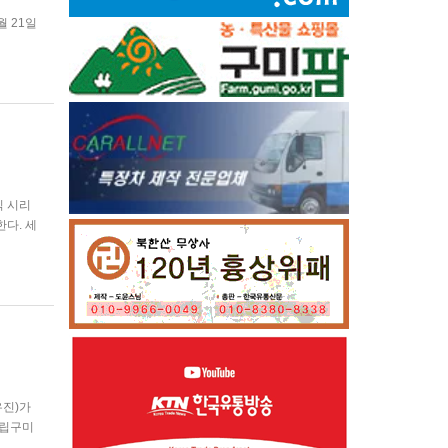
월 21일
지 서로
 가족과
식 시리
한다. 세
 수 있
유진)가
도립구미
강식을 시