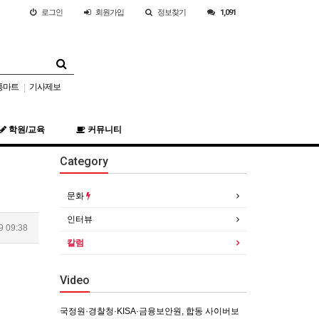
로그인
회원
가입
정보찾기
1,091
통마트
기사제보
|
학원/교육
커뮤니티
Category
문화
인터뷰
9 09:38
칼럼
Video
국정원·경찰청·KISA·금융보안원, 합동 사이버보