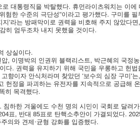
용으로 대통령직을 박탈했다. 휴먼라이츠워치는 이에
 위험한 수준의 극단성"이라고 평가했다. 구미를 
 지지'라는 방패막이로 권력을 비호해 주지 않았다면,
감히 엄두조차 내지 못했을 것이다.
억 상실이다.
 진압, 이명박의 인권위 블랙리스트, 박근혜의 국정농
패턴이다. 권력을 유지하기 위해 국민을 우롱하고 헌법
 고향이자 안식처라며 찾았던 '보수의 심장 구미'는,
 헌정을 파괴하는 유전자를 지속적으로 공급해 온 
똑히 목격했다.
다. 침하한 겨울에도 수천 명의 시민이 국회로 달려가
 204표, 반대 85표로 탄핵소추안이 가결되었다. 202
주주의와 견제·균형 강화를 입증했다.