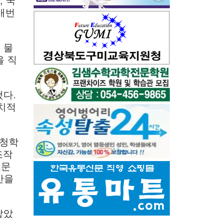
, 국
매번
 물
을 직
했다.
치적
민청학
조작
고문
반을
낳았