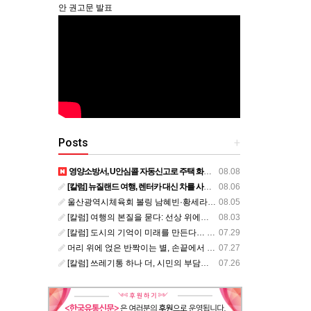
안 권고문 발표
Posts
+
영양소방서, U안심콜 자동신고로 주택 화재 피해 막아
08.08
[칼럼] 뉴질랜드 여행, 렌터카 대신 차를 사볼까?
08.06
울산광역시체육회 볼링 남혜빈·황세라, 국가대표 평가전 통과… ‘아시아선수권 출전’
08.05
[칼럼] 여행의 본질을 묻다: 선상 위에서 펼쳐지는 공간과 사람, 그리고 미식의 미학
08.03
[칼럼] 도시의 기억이 미래를 만든다… 크라이스트처치와 한국 도시가 주는 교훈
07.29
머리 위에 얹은 반짝이는 별, 손끝에서 피어난 우리의 정체성
07.27
[칼럼] 쓰레기통 하나 더, 시민의 부담도 하나 더
07.26