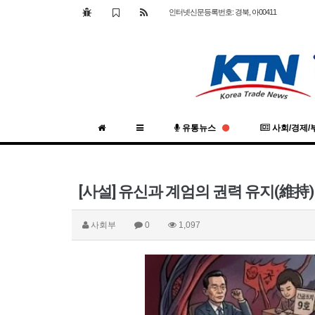
인터넷신문등록번호: 경북, 아00411
유통뉴스
사회/경제/
[사설] 유신과 계엄의 권력 유지(維持
사회부
0
1,097