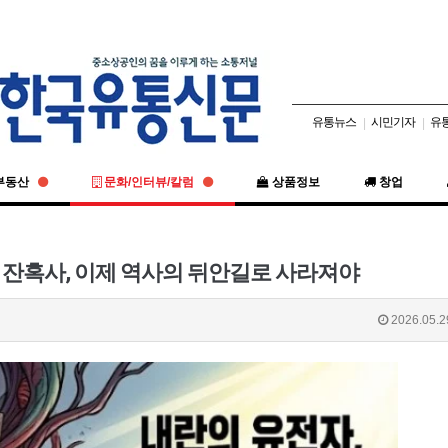
유통뉴스
시민기자
유
|
|
부동산
문화/인터뷰/칼럼
상품정보
창업
) 잔혹사, 이제 역사의 뒤안길로 사라져야
2026.05.2