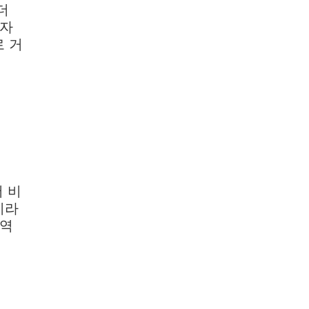
더
재자
 거
서 비
이라
 역