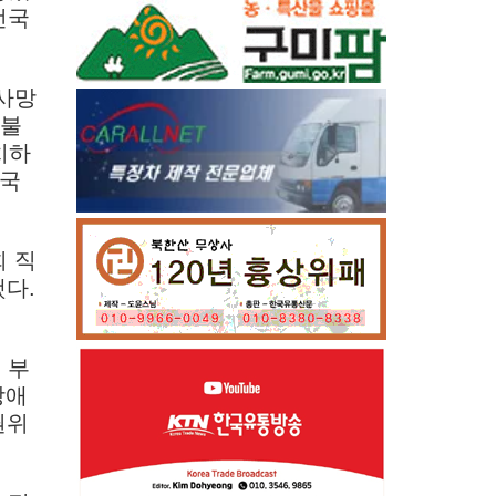
전국
 사망
 불
치하
 국
 직
했다.
 부
장애
권위