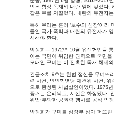
운동, 1987년 6월 항쟁, 2016~20
민은 항상 독재와 내란 앞에 맞섰다.
같은 우를 저질렀다. 내란의 유전자는
특히 우리는 흔히 ‘보수의 심장’이라
들인 국가 폭력과 내란의 유전자가 잉
시해야 한다.
박정희는 1972년 10월 유신헌법을
이는 국민이 위임한 권력으로 국민을
모태인 구미는 이 잔혹한 독재 체제의
긴급조치 9호는 헌법 정신을 무너뜨
련 사건, 인민혁명당 재건위 사건, 
으로 완성된 사법살인이었다. 1975
증거는 은폐되고, 시신은 화장됐다.
위법·부당한 공권력 행사로 공식 인정
박정희가 구미를 심장부 삼아 퍼뜨린