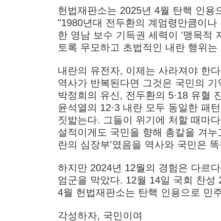
헌법재판소는 2025년 4월 탄핵 인
"1980년대 전두환의 계엄령만큼이나
한 영남 보수 기득권 세력이 '맹목적
토록 무모하고 초법적인 내란 행위는 
내란의 유전자, 이제는 사라져야 한다
역사가 반복된다면 그것은 국민의 기
박정희의 유신, 전두환의 5·18 유혈
윤석열의 12·3 내란 모두 동일한 
짓밟는다. 그들이 위기에 처할 때마다
설적이게도 국민을 향해 총칼을 겨누고
란의 심장부'였음을 역사와 국민은 똑
하지만 2024년 12월의 경험은 다르
엄군을 막았다. 12월 14일 국회 찬성
4월 헌법재판소는 탄핵 인용으로 민
각성하자, 국민이여