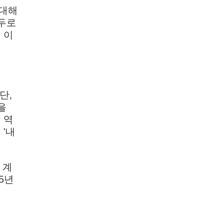
 대해
필두로
 이
단,
을
 역
'내
 계
5년