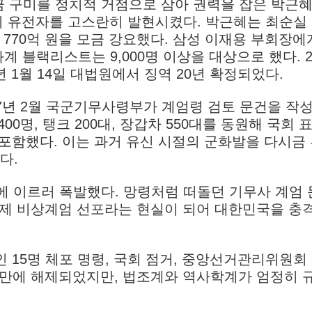
 구미를 정치적 거점으로 삼아 권력을 잡은 박근혜
의 유전자를 고스란히 발현시켰다. 박근혜는 최순실
 770억 원을 모금 강요했다. 삼성 이재용 부회장에게
화계 블랙리스트는 9,000명 이상을 대상으로 했다. 2
21년 1월 14일 대법원에서 징역 20년 확정되었다.
17년 2월 국군기무사령부가 계엄령 검토 문건을 작
00명, 탱크 200대, 장갑차 550대를 동원해 국회 
 포함했다. 이는 과거 유신 시절의 군화발을 다시금
다.
에 이르러 폭발했다. 망령처럼 떠돌던 기무사 계엄 
3분, 실제 비상계엄 선포라는 현실이 되어 대한민국을 충
인 15명 체포 명령, 국회 점거, 중앙선거관리위원회
분 만에 해제되었지만, 법조계와 역사학계가 엄정히 