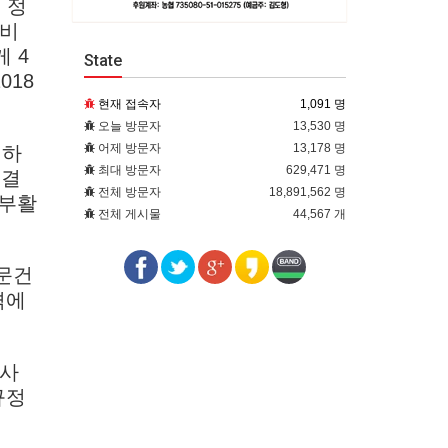
 정
 비
 4
State
018
현재 접속자
1,091 명
오늘 방문자
13,530 명
어제 방문자
13,178 명
성하
최대 방문자
629,471 명
표결
전체 방문자
18,891,562 명
 부활
전체 게시물
44,567 개
문건
격에
 사
규정