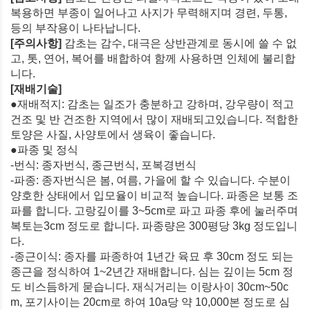
복용하면 부종이 일어나고 사지가 무력해지며 경련, 두통,
등의 부작용이 나타납니다.
[주의사항]
감초는 감수, 대극은 상반관계로 동시에 쓸 수 없
고, 톳, 연어, 복어를 배합하여 함께 사용하면 인체에 불리합
니다.
[재배기술]
●재배적지: 감초는 일조가 충분하고 강하며, 강우량이 적고
건조 및 반 건조한 지역에서 많이 재배되고있습니다. 적합한
토양은 사질, 사양토에서 생육이 좋습니다.
●파종 및 정식
-번식: 종자번식, 종근번식, 포복경번식
-파종: 종자번식은 봄, 여름, 가을에 할 수 있습니다. 수분이
양호한 상태에서 입모율이 비교적 높습니다. 파종은 보통 조
파를 합니다. 고랑깊이를 3~5cm로 파고 파종 후에 눌러주며
복토는3cm 정도로 합니다. 파종량은 300평당 3kg 정도입니
다.
-종근이식: 종자를 파종하여 1년간 육묘 후 30cm 정도 되는
종근을 정식하여 1~2년간 재배합니다. 심는 깊이는 5cm 정
도 비스듬하게 묻습니다. 재식거리는 이랑사이 30cm~50c
m, 포기사이는 20cm로 하여 10a당 약 10,000본 정도로 심