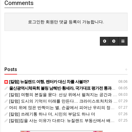
Comments
로그인한 회원만 댓글 등록이 가능합니다.
Posts
+
[칼럼] 뉴질랜드 여행, 렌터카 대신 차를 사볼까?
08.06
울산광역시체육회 볼링 남혜빈·황세라, 국가대표 평가전 통과… ‘아시아선수권 출전’
08.05
[칼럼] 여행의 본질을 묻다: 선상 위에서 펼쳐지는 공간과 사람, 그리고 미식의 미학
08.03
[칼럼] 도시의 기억이 미래를 만든다… 크라이스트처치와 한국 도시가 주는 교훈
07.29
머리 위에 얹은 반짝이는 별, 손끝에서 피어난 우리의 정체성
07.27
[칼럼] 쓰레기통 하나 더, 시민의 부담도 하나 더
07.26
[칼럼]집을 사는 이유가 다르다: 뉴질랜드 부동산에서 배운 다섯 가지 교훈
07.25