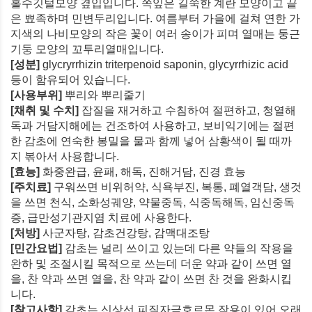
홀수깃털모양 곂입입니다. 쪽잎은 길쭉한 계란 모양이고 끝
은 뾰족하며 민변두리입니다. 여름부터 가을에 걸쳐 연한 가
지색의 나비모양의 작은 꽃이 여러 송이가 피며 열매는 둥근
기둥 모양의 꼬투리열매입니다.
[성분]
glycryrrhizin triterpenoid saponin, glycyrrhizic acid
등이 함유되어 있습니다.
[사용부위]
뿌리와 뿌리줄기
[채취 및 수치]
잡질을 재거하고 수침하여 절편하고, 청열해
독과 거담지해에는 건조하여 사용하고, 보비익기에는 절편
한 감초에 연숙한 봉밀을 물과 함께 넣어 삼황색이 될 때까
지 볶아서 사용합니다.
[효능]
화중완급, 윤패, 해독, 진해거담, 진경 효능
[주치료]
구워쓰면 비위허약, 식욕부진, 복통, 폐열객담, 생것
을 쓰면 천식, 소화성궤양, 약물중독, 식중독해독, 임신중독
증, 급만성기관지염 치료에 사용한다.
[처방]
사군자탕, 감초건강탕, 감맥대조탕
[민간요법]
감초는 널리 쓰이고 있는데 다른 약들의 작용을
완하 및 조절시킬 목적으로 쓰는데 더운 약과 같이 쓰면 열
을, 찬 약과 쓰면 열을, 찬 약과 같이 쓰면 찬 것을 완화시킵
니다.
[참고사항]
감초는 신상선 피질자극호르몬 작용이 있어 오래