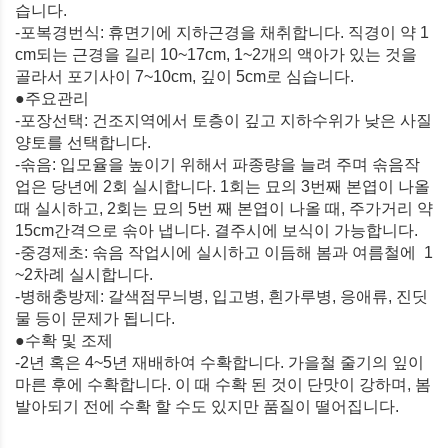
습니다.
-포복경번식: 휴면기에 지하근경을 채취합니다. 직경이 약 1
cm되는 근경을 길리 10~17cm, 1~2개의 액아가 있는 것을
골라서 포기사이 7~10cm, 깊이 5cm로 심습니다.
●주요관리
-포장선택: 건조지역에서 토층이 깊고 지하수위가 낮은 사질
양토를 선택합니다.
-솎음: 입모율을 높이기 위해서 파종량을 늘려 주며 솎음작
업은 당년에 2회 실시합니다. 1회는 묘의 3번째 본엽이 나올
때 실시하고, 2회는 묘의 5번 째 본엽이 나올 때, 주가거리 약
15cm간격으로 솎아 냅니다. 결주시에 보식이 가능합니다.
-중경제초: 솎음 작업시에 실시하고 이듬해 봄과 여름철에 1
~2차례 실시합니다.
-병해충방제: 갈색점무늬병, 입고병, 흰가루병, 응애류, 진딧
물 등이 문제가 됩니다.
●수확 및 조제
-2년 혹은 4~5년 재배하여 수확합니다. 가을철 줄기의 잎이
마른 후에 수확합니다. 이 때 수확 된 것이 단맛이 강하며, 봄
발아되기 전에 수확 할 수도 있지만 품질이 떨어집니다.