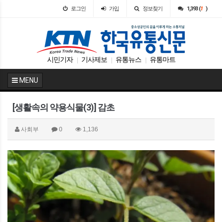
로그인
가입
정보찾기
1,393 (
1
)
시민기자
기사제보
유통뉴스
유통마트
|
|
|
MENU
[생활속의 약용식물(3)] 감초
사회부
0
1,136