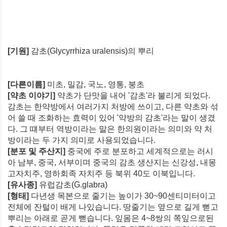
[기원]
감초(Glycyrrhiza uralensis)의 뿌리
[다른이름]
미초, 밀감, 국노, 영통, 붕초
[약초 이야기]
약초가 단맛을 내어 '감초'라 불리게 되었다.
감초는 한약방에서 여러가지 처방에 쓰이고, 다른 약초와 섞
어 쓸 때 조화하는 효력이 있어 '약방의 감초'라는 말이 생겼
다. 그 떄부터 역방이라는 말은 한의원이라는 의미와 약 처
방이라는 두 가지 의미로 사용되었습니다.
[분포 및 주산지]
중국에 주로 분포하고 세계적으로는 러시
아 남부, 중국, 서부이며 중국의 감초 생산지는 신강성, 내몽
고자치주, 영하회족 자치주 등 북위 40도 이북입니다.
[유사종]
유럽감초(G.glabra)
[형태]
다년생 목본으로 줄기는 높이가 30~90센티미터이고
전체에 잔털이 배게 나있습니다. 땅줄기는 옆으로 길게 뻗고
뿌리는 아래로 곧게 뻗습니다. 잎몸은 4~8쌍의 쪽잎으로된