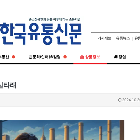
기사제보
유통뉴스
유
|
|
부동산
문화/인터뷰/칼럼
상품정보
창업
 실타래
2024.10.3