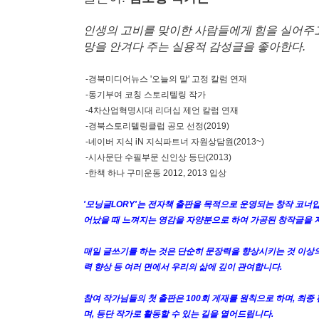
인생의 고비를 맞이한 사람들에게 힘을 실어주
망을 안겨다 주는 실용적 감성글을 좋아한다.
-경북미디어뉴스 '오늘의 말' 고정 칼럼 연재
-동기부여 코칭 스토리텔링 작가
-4차산업혁명시대 리더십 제언 칼럼 연재
-경북스토리텔링클럽 공모 선정(2019)
-네이버 지식 iN 지식파트너 자원상담원(2013~)
-시사문단 수필부문 신인상 등단(2013)
-한책 하나 구미운동 2012, 2013 입상
'모닝글LORY'는 전자책 출판을 목적으로 운영되는 창작 코너입
어났을 때 느껴지는 영감을 자양분으로 하여 가공된 창작글을 
매일 글쓰기를 하는 것은 단순히 문장력을 향상시키는 것 이상의
력 향상 등 여러 면에서 우리의 삶에 깊이 관여합니다.
참여 작가님들의 첫 출판은 100회 게재를 원칙으로 하며, 최종
며, 등단 작가로 활동할 수 있는 길을 열어드립니다.