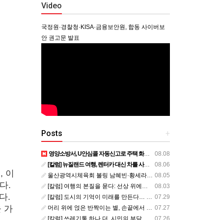
Video
국정원·경찰청·KISA·금융보안원, 합동 사이버보
안 권고문 발표
Posts
+
영양소방서, U안심콜 자동신고로 주택 화재 피해 막아
08.08
[칼럼] 뉴질랜드 여행, 렌터카 대신 차를 사볼까?
08.06
, 이
울산광역시체육회 볼링 남혜빈·황세라, 국가대표 평가전 통과… ‘아시아선수권 출전’
08.05
다.
[칼럼] 여행의 본질을 묻다: 선상 위에서 펼쳐지는 공간과 사람, 그리고 미식의 미학
08.03
다.
[칼럼] 도시의 기억이 미래를 만든다… 크라이스트처치와 한국 도시가 주는 교훈
07.29
 가
머리 위에 얹은 반짝이는 별, 손끝에서 피어난 우리의 정체성
07.27
[칼럼] 쓰레기통 하나 더, 시민의 부담도 하나 더
07.26