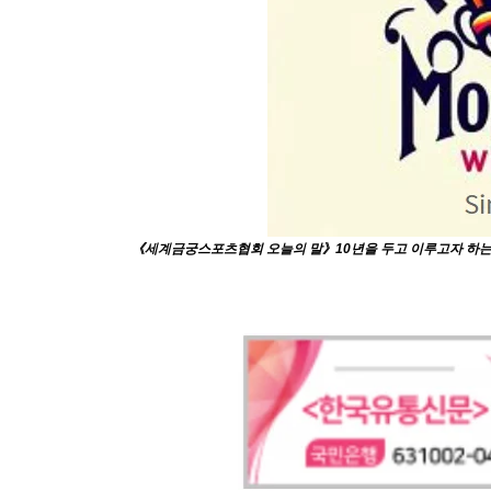
《세계금궁스포츠협회 오늘의 말》10년을 두고 이루고자 하는 목표는