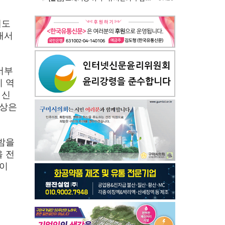
해도
래서
서부
 역
 신
세상은
밤을
 전
신이