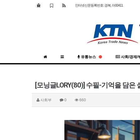
인터넷신문등록번호: 경북, 아00411
유통뉴스
사회/경제/
[모닝글LORY(80)] 수필-기억을 담은
사회부
0
660