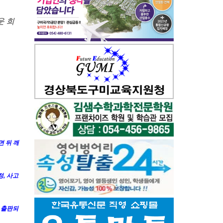
운 희
면 뒤 깨
, 사고
 출판되