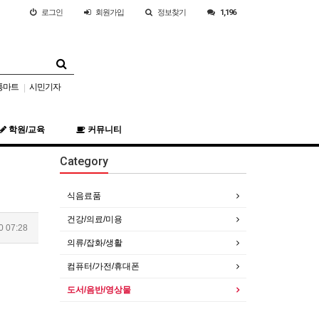
로그인
회원
가입
정보찾기
1,196
통마트
시민기자
|
학원/교육
커뮤니티
Category
식음료품
건강/의료/미용
0 07:28
의류/잡화/생활
컴퓨터/가전/휴대폰
도서/음반/영상물